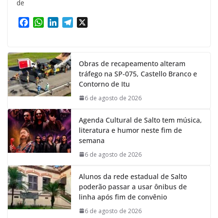
de
F
W
L
T
X
a
h
i
e
c
a
n
l
e
t
k
e
Obras de recapeamento alteram
b
s
e
g
tráfego na SP-075, Castello Branco e
o
A
d
r
Contorno de Itu
o
p
I
a
k
p
n
m
6 de agosto de 2026
Agenda Cultural de Salto tem música,
literatura e humor neste fim de
semana
6 de agosto de 2026
Alunos da rede estadual de Salto
poderão passar a usar ônibus de
linha após fim de convênio
6 de agosto de 2026