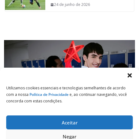
o
p
I
a
24 de junho de 2026
k
p
n
m
Utilizamos cookies essenciais e tecnologias semelhantes de acordo
com a nossa
Política de Privacidade
e, ao continuar navegando, você
concorda com estas condições.
Aceitar
Copyright © 2026
Jornal de Salto
. Todos os direitos reservados.
Negar