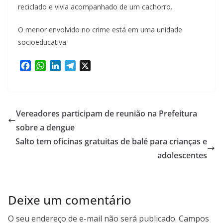
reciclado e vivia acompanhado de um cachorro.
O menor envolvido no crime está em uma unidade
socioeducativa.
F
W
L
T
X
a
h
i
e
c
a
n
l
e
t
k
e
b
s
e
g
Vereadores participam de reunião na Prefeitura
o
A
d
r
sobre a dengue
o
p
I
a
Salto tem oficinas gratuitas de balé para crianças e
k
p
n
m
adolescentes
Deixe um comentário
O seu endereço de e-mail não será publicado.
Campos