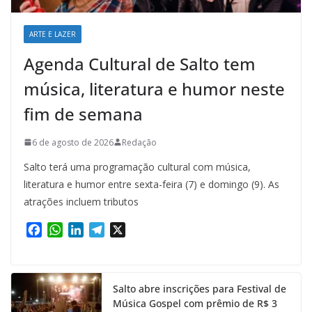
ARTE E LAZER
Agenda Cultural de Salto tem
música, literatura e humor neste
fim de semana
6 de agosto de 2026
Redação
Salto terá uma programação cultural com música,
literatura e humor entre sexta-feira (7) e domingo (9). As
atrações incluem tributos
F
W
L
T
X
a
h
i
e
c
a
n
l
e
t
k
e
Salto abre inscrições para Festival de
b
s
e
g
Música Gospel com prêmio de R$ 3
o
A
d
r