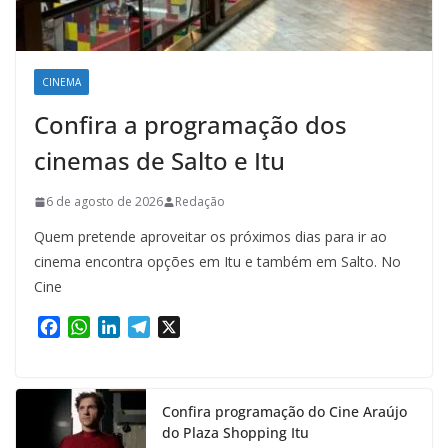
CINEMA
Confira a programação dos
cinemas de Salto e Itu
6 de agosto de 2026
Redação
Quem pretende aproveitar os próximos dias para ir ao
cinema encontra opções em Itu e também em Salto. No
Cine
F
W
L
T
X
a
h
i
e
c
a
n
l
e
t
k
e
Confira programação do Cine Araújo
b
s
e
g
do Plaza Shopping Itu
o
A
d
r