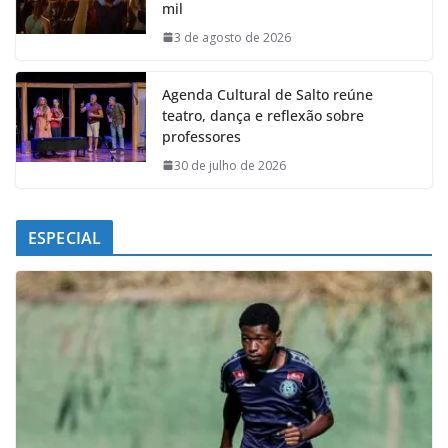
mil
o
p
I
a
k
p
n
m
3 de agosto de 2026
Agenda Cultural de Salto reúne
teatro, dança e reflexão sobre
professores
30 de julho de 2026
ESPECIAL