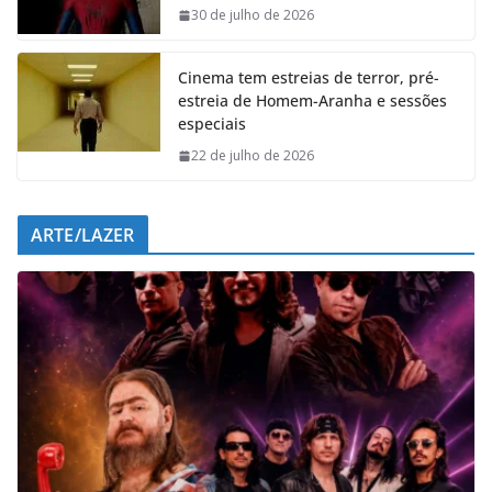
o
p
I
a
30 de julho de 2026
k
p
n
m
Cinema tem estreias de terror, pré-
estreia de Homem-Aranha e sessões
especiais
22 de julho de 2026
ARTE/LAZER