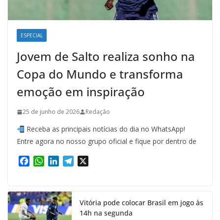
ESPECIAL
Jovem de Salto realiza sonho na
Copa do Mundo e transforma
emoção em inspiração
25 de junho de 2026
Redação
Receba as principais notícias do dia no WhatsApp!
Entre agora no nosso grupo oficial e fique por dentro de
F
W
L
T
X
a
h
i
e
c
a
n
l
e
t
k
e
Vitória pode colocar Brasil em jogo às
b
s
e
g
14h na segunda
o
A
d
r