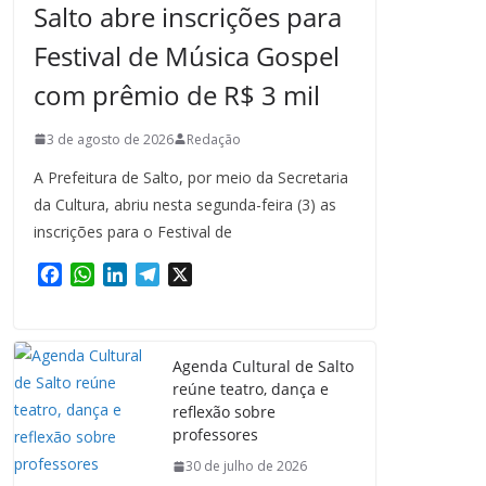
Salto abre inscrições para
Festival de Música Gospel
com prêmio de R$ 3 mil
3 de agosto de 2026
Redação
A Prefeitura de Salto, por meio da Secretaria
da Cultura, abriu nesta segunda-feira (3) as
inscrições para o Festival de
F
W
L
T
X
a
h
i
e
c
a
n
l
e
t
k
e
Agenda Cultural de Salto
b
s
e
g
reúne teatro, dança e
o
A
d
r
reflexão sobre
o
p
I
a
professores
k
p
n
m
30 de julho de 2026