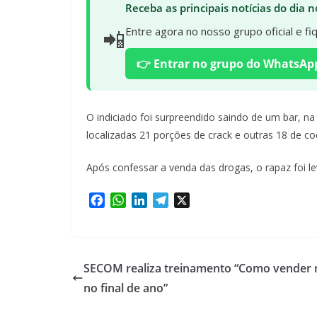
Receba as principais notícias do dia
📲
Entre agora no nosso grupo oficial e f
👉 Entrar no grupo do WhatsAp
O indiciado foi surpreendido saindo de um bar, n
localizadas 21 porções de crack e outras 18 de c
Após confessar a venda das drogas, o rapaz foi lev
F
W
L
T
X
a
h
i
e
c
a
n
l
e
t
k
e
b
s
e
g
SECOM realiza treinamento “Como vender 
o
A
d
r
no final de ano”
o
p
I
a
k
p
n
m