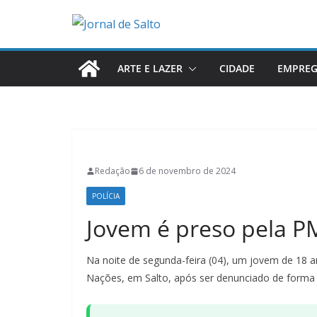
Pular
para
o
conteúdo
ARTE E LAZER
CIDADE
EMPRE
Redação
6 de novembro de 2024
POLÍCIA
Jovem é preso pela P
Na noite de segunda-feira (04), um jovem de 18 an
Nações, em Salto, após ser denunciado de forma a