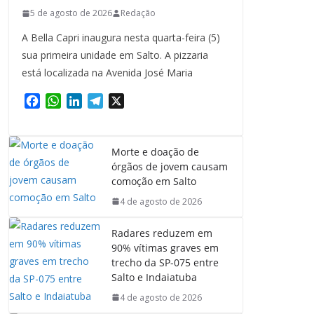
5 de agosto de 2026
Redação
A Bella Capri inaugura nesta quarta-feira (5)
sua primeira unidade em Salto. A pizzaria
está localizada na Avenida José Maria
F
W
L
T
X
a
h
i
e
c
a
n
l
e
t
k
e
Morte e doação de
b
s
e
g
órgãos de jovem causam
o
A
d
r
comoção em Salto
o
p
I
a
4 de agosto de 2026
k
p
n
m
Radares reduzem em
90% vítimas graves em
trecho da SP-075 entre
Salto e Indaiatuba
4 de agosto de 2026