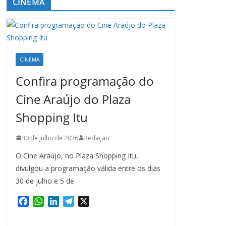
CINEMA
CINEMA
Confira programação do
Cine Araújo do Plaza
Shopping Itu
30 de julho de 2026
Redação
O Cine Araújo, no Plaza Shopping Itu,
divulgou a programação válida entre os dias
30 de julho e 5 de
F
W
L
T
X
a
h
i
e
c
a
n
l