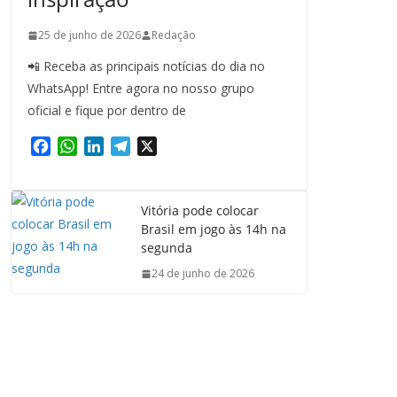
25 de junho de 2026
Redação
📲 Receba as principais notícias do dia no
WhatsApp! Entre agora no nosso grupo
oficial e fique por dentro de
F
W
L
T
X
a
h
i
e
c
a
n
l
e
t
k
e
Vitória pode colocar
b
s
e
g
Brasil em jogo às 14h na
o
A
d
r
segunda
o
p
I
a
24 de junho de 2026
k
p
n
m