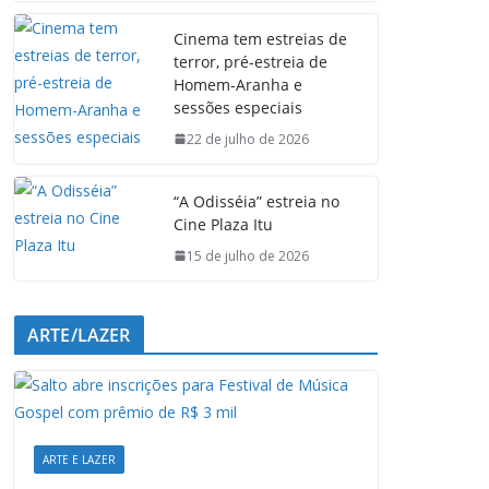
e
t
k
e
Cinema tem estreias de
b
s
e
g
terror, pré-estreia de
o
A
d
r
Homem-Aranha e
o
p
I
a
sessões especiais
k
p
n
m
22 de julho de 2026
“A Odisséia” estreia no
Cine Plaza Itu
15 de julho de 2026
ARTE/LAZER
ARTE E LAZER