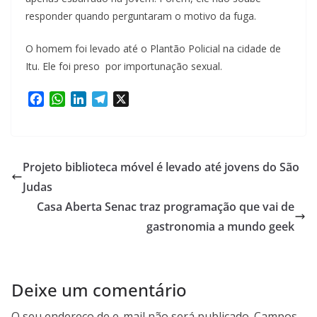
responder quando perguntaram o motivo da fuga.
O homem foi levado até o Plantão Policial na cidade de
Itu. Ele foi preso por importunação sexual.
F
W
L
T
X
a
h
i
e
c
a
n
l
e
t
k
e
b
s
e
g
Projeto biblioteca móvel é levado até jovens do São
o
A
d
r
Judas
o
p
I
a
Casa Aberta Senac traz programação que vai de
k
p
n
m
gastronomia a mundo geek
Deixe um comentário
O seu endereço de e-mail não será publicado.
Campos