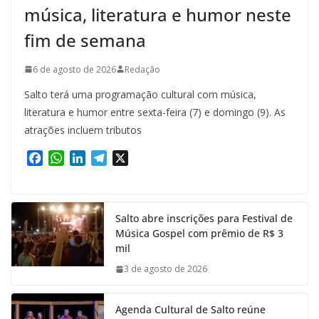
música, literatura e humor neste
fim de semana
6 de agosto de 2026
Redação
Salto terá uma programação cultural com música,
literatura e humor entre sexta-feira (7) e domingo (9). As
atrações incluem tributos
F
W
L
T
X
a
h
i
e
c
a
n
l
e
t
k
e
Salto abre inscrições para Festival de
b
s
e
g
Música Gospel com prêmio de R$ 3
o
A
d
r
mil
o
p
I
a
k
p
n
m
3 de agosto de 2026
Agenda Cultural de Salto reúne