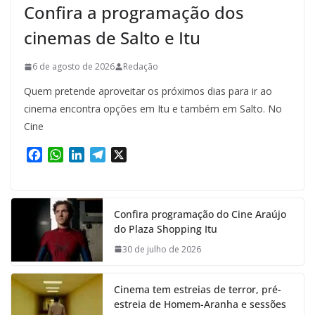
Confira a programação dos
cinemas de Salto e Itu
6 de agosto de 2026
Redação
Quem pretende aproveitar os próximos dias para ir ao
cinema encontra opções em Itu e também em Salto. No
Cine
F
W
L
T
X
a
h
i
e
c
a
n
l
e
t
k
e
Confira programação do Cine Araújo
b
s
e
g
do Plaza Shopping Itu
o
A
d
r
o
p
I
a
30 de julho de 2026
k
p
n
m
Cinema tem estreias de terror, pré-
estreia de Homem-Aranha e sessões