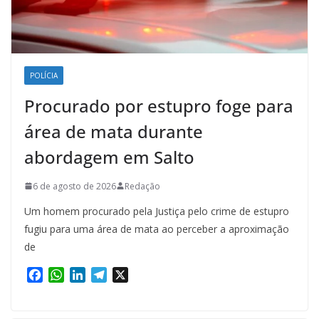
POLÍCIA
Procurado por estupro foge para
área de mata durante
abordagem em Salto
6 de agosto de 2026
Redação
Um homem procurado pela Justiça pelo crime de estupro
fugiu para uma área de mata ao perceber a aproximação
de
F
W
L
T
X
a
h
i
e
c
a
n
l