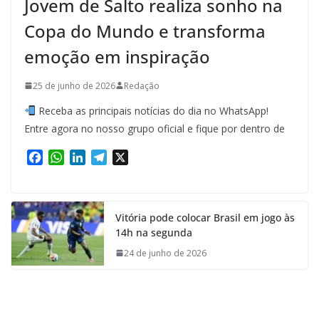
Jovem de Salto realiza sonho na
Copa do Mundo e transforma
emoção em inspiração
25 de junho de 2026
Redação
Receba as principais notícias do dia no WhatsApp!
Entre agora no nosso grupo oficial e fique por dentro de
F
W
L
T
X
a
h
i
e
c
a
n
l
e
t
k
e
Vitória pode colocar Brasil em jogo às
b
s
e
g
14h na segunda
o
A
d
r
o
p
I
a
24 de junho de 2026
k
p
n
m