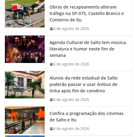
e
t
k
e
Obras de recapeamento alteram
b
s
e
g
tráfego na SP-075, Castello Branco e
o
A
d
r
Contorno de Itu
o
p
I
a
k
p
n
m
6 de agosto de 2026
Agenda Cultural de Salto tem música,
literatura e humor neste fim de
semana
6 de agosto de 2026
Alunos da rede estadual de Salto
poderão passar a usar ônibus de
linha após fim de convênio
6 de agosto de 2026
Confira a programação dos cinemas
de Salto e Itu
6 de agosto de 2026