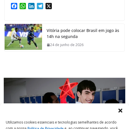
F
W
L
T
X
a
h
i
e
c
a
n
l
e
t
k
e
Vitória pode colocar Brasil em jogo às
b
s
e
g
14h na segunda
o
A
d
r
o
p
I
a
24 de junho de 2026
k
p
n
m
Utilizamos cookies essenciais e tecnologias semelhantes de acordo
com a nossa
Política de Privacidade
e, ao continuar navegando, você