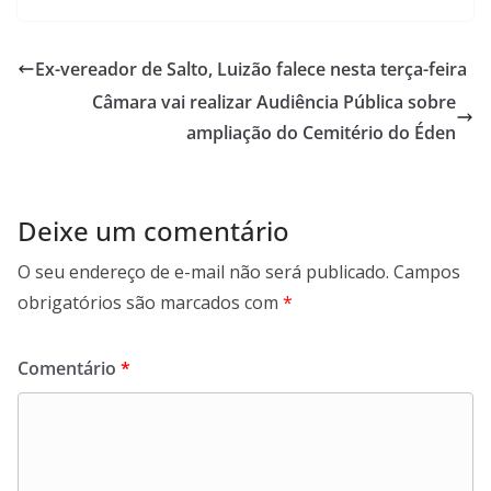
c
a
n
l
e
t
k
e
b
s
e
g
Ex-vereador de Salto, Luizão falece nesta terça-feira
o
A
d
r
Câmara vai realizar Audiência Pública sobre
o
p
I
a
k
p
n
m
ampliação do Cemitério do Éden
Deixe um comentário
O seu endereço de e-mail não será publicado.
Campos
obrigatórios são marcados com
*
Comentário
*