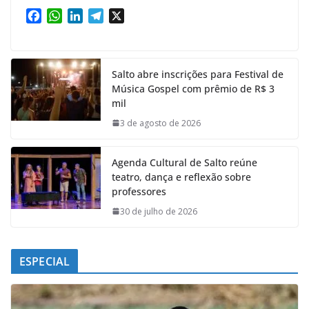
F
W
L
T
X
a
h
i
e
c
a
n
l
e
t
k
e
Salto abre inscrições para Festival de
b
s
e
g
Música Gospel com prêmio de R$ 3
o
A
d
r
mil
o
p
I
a
k
p
n
m
3 de agosto de 2026
Agenda Cultural de Salto reúne
teatro, dança e reflexão sobre
professores
30 de julho de 2026
ESPECIAL