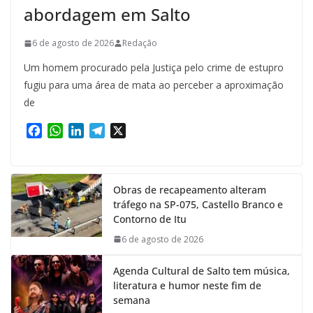
abordagem em Salto
6 de agosto de 2026
Redação
Um homem procurado pela Justiça pelo crime de estupro
fugiu para uma área de mata ao perceber a aproximação
de
F
W
L
T
X
a
h
i
e
c
a
n
l
e
t
k
e
Obras de recapeamento alteram
b
s
e
g
tráfego na SP-075, Castello Branco e
o
A
d
r
Contorno de Itu
o
p
I
a
k
p
n
m
6 de agosto de 2026
Agenda Cultural de Salto tem música,
literatura e humor neste fim de
semana