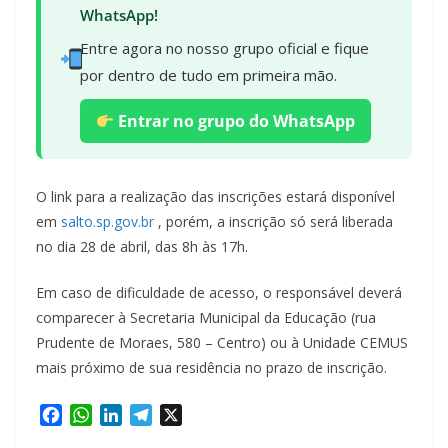
WhatsApp!
Entre agora no nosso grupo oficial e fique
por dentro de tudo em primeira mão.
Entrar no grupo do WhatsApp
O link para a realização das inscrições estará disponível
em
salto.sp.gov.br
, porém, a inscrição só será liberada
no dia 28 de abril, das 8h às 17h.
Em caso de dificuldade de acesso, o responsável deverá
comparecer à Secretaria Municipal da Educação (rua
Prudente de Moraes, 580 – Centro) ou à Unidade CEMUS
mais próximo de sua residência no prazo de inscrição.
F
W
L
T
X
a
h
i
e