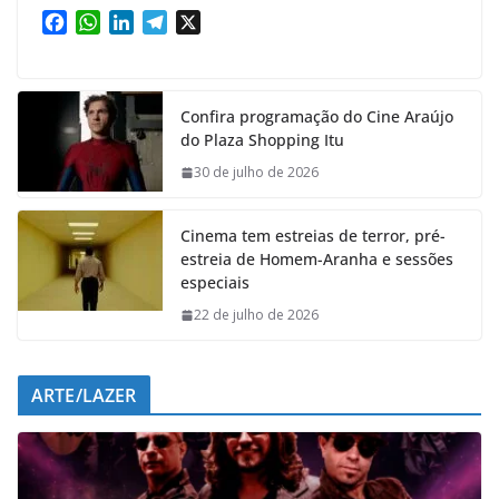
F
W
L
T
X
a
h
i
e
c
a
n
l
e
t
k
e
Confira programação do Cine Araújo
b
s
e
g
do Plaza Shopping Itu
o
A
d
r
o
p
I
a
30 de julho de 2026
k
p
n
m
Cinema tem estreias de terror, pré-
estreia de Homem-Aranha e sessões
especiais
22 de julho de 2026
ARTE/LAZER