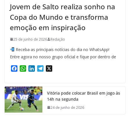
Jovem de Salto realiza sonho na
Copa do Mundo e transforma
emoção em inspiração
25 de junho de 2026
Redação
Receba as principais notícias do dia no WhatsApp!
Entre agora no nosso grupo oficial e fique por dentro de
F
W
L
T
X
a
h
i
e
c
a
n
l
e
t
k
e
Vitória pode colocar Brasil em jogo às
b
s
e
g
14h na segunda
o
A
d
r
o
p
I
a
24 de junho de 2026
k
p
n
m