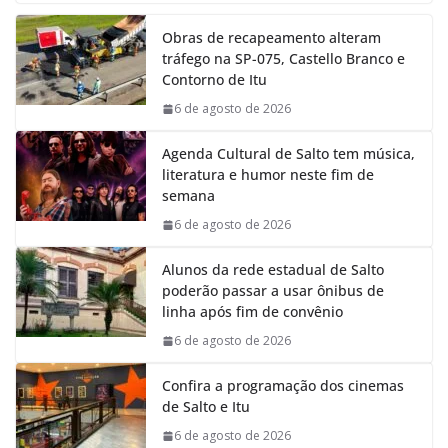
e
t
k
e
Obras de recapeamento alteram
b
s
e
g
tráfego na SP-075, Castello Branco e
o
A
d
r
Contorno de Itu
o
p
I
a
k
p
n
m
6 de agosto de 2026
Agenda Cultural de Salto tem música,
literatura e humor neste fim de
semana
6 de agosto de 2026
Alunos da rede estadual de Salto
poderão passar a usar ônibus de
linha após fim de convênio
6 de agosto de 2026
Confira a programação dos cinemas
de Salto e Itu
6 de agosto de 2026