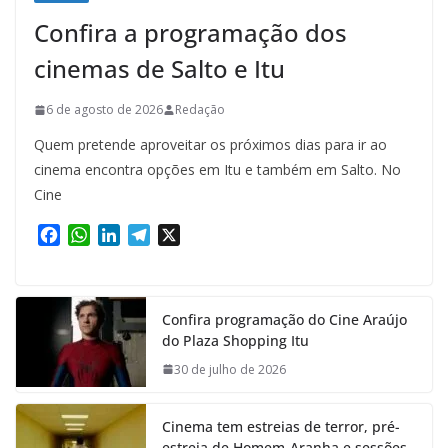
Confira a programação dos
cinemas de Salto e Itu
6 de agosto de 2026
Redação
Quem pretende aproveitar os próximos dias para ir ao
cinema encontra opções em Itu e também em Salto. No
Cine
F
W
L
T
X
a
h
i
e
c
a
n
l
e
t
k
e
Confira programação do Cine Araújo
b
s
e
g
do Plaza Shopping Itu
o
A
d
r
o
p
I
a
30 de julho de 2026
k
p
n
m
Cinema tem estreias de terror, pré-
estreia de Homem-Aranha e sessões