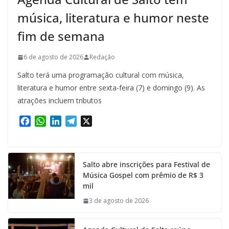
música, literatura e humor neste
fim de semana
6 de agosto de 2026
Redação
Salto terá uma programação cultural com música,
literatura e humor entre sexta-feira (7) e domingo (9). As
atrações incluem tributos
F
W
L
T
X
a
h
i
e
c
a
n
l
e
t
k
e
Salto abre inscrições para Festival de
b
s
e
g
Música Gospel com prêmio de R$ 3
o
A
d
r
mil
o
p
I
a
k
p
n
m
3 de agosto de 2026