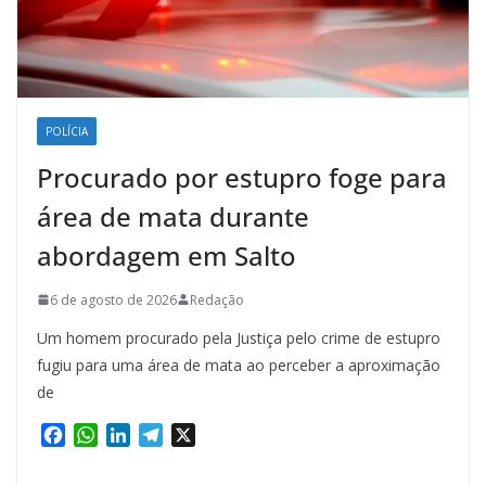
POLÍCIA
Procurado por estupro foge para
área de mata durante
abordagem em Salto
6 de agosto de 2026
Redação
Um homem procurado pela Justiça pelo crime de estupro
fugiu para uma área de mata ao perceber a aproximação
de
F
W
L
T
X
a
h
i
e
c
a
n
l