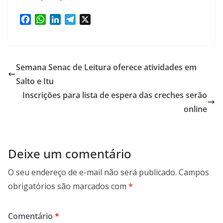
F
W
L
T
X
a
h
i
e
c
a
n
l
e
t
k
e
b
s
e
g
Semana Senac de Leitura oferece atividades em
o
A
d
r
Salto e Itu
o
p
I
a
Inscrições para lista de espera das creches serão
k
p
n
m
online
Deixe um comentário
O seu endereço de e-mail não será publicado.
Campos
obrigatórios são marcados com
*
Comentário
*