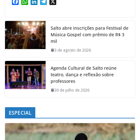
F
W
L
T
X
a
h
i
e
c
a
n
l
e
t
k
e
Salto abre inscrições para Festival de
b
s
e
g
Música Gospel com prêmio de R$ 3
o
A
d
r
mil
o
p
I
a
k
p
n
m
3 de agosto de 2026
Agenda Cultural de Salto reúne
teatro, dança e reflexão sobre
professores
30 de julho de 2026
ESPECIAL