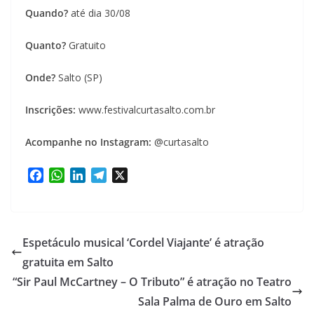
Quando?
até dia 30/08
Quanto?
Gratuito
Onde?
Salto (SP)
Inscrições:
www.festivalcurtasalto.com.br
Acompanhe no Instagram:
@curtasalto
F
W
L
T
X
a
h
i
e
c
a
n
l
e
t
k
e
b
s
e
g
Espetáculo musical ‘Cordel Viajante’ é atração
o
A
d
r
gratuita em Salto
o
p
I
a
“Sir Paul McCartney – O Tributo” é atração no Teatro
k
p
n
m
Sala Palma de Ouro em Salto