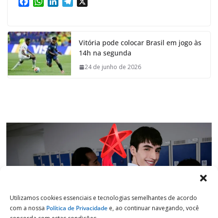
F
W
L
T
X
a
h
i
e
c
a
n
l
e
t
k
e
Vitória pode colocar Brasil em jogo às
b
s
e
g
14h na segunda
o
A
d
r
o
p
I
a
24 de junho de 2026
k
p
n
m
Utilizamos cookies essenciais e tecnologias semelhantes de acordo
com a nossa
Política de Privacidade
e, ao continuar navegando, você