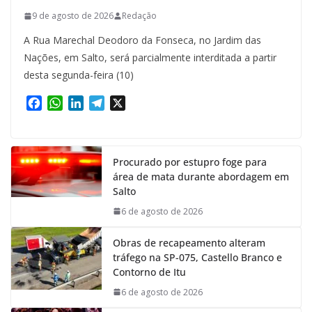
9 de agosto de 2026
Redação
A Rua Marechal Deodoro da Fonseca, no Jardim das
Nações, em Salto, será parcialmente interditada a partir
desta segunda-feira (10)
F
W
L
T
X
a
h
i
e
c
a
n
l
e
t
k
e
Procurado por estupro foge para
b
s
e
g
área de mata durante abordagem em
o
A
d
r
Salto
o
p
I
a
k
p
n
m
6 de agosto de 2026
Obras de recapeamento alteram
tráfego na SP-075, Castello Branco e
Contorno de Itu
6 de agosto de 2026