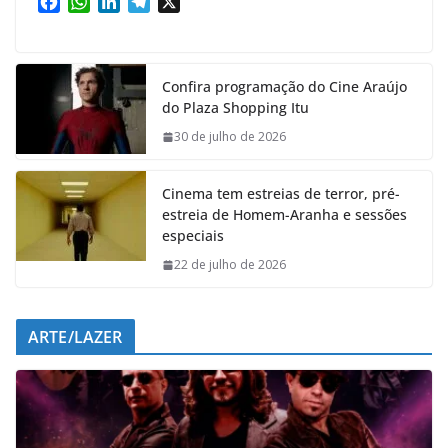
F
W
L
T
X
a
h
i
e
c
a
n
l
e
t
k
e
Confira programação do Cine Araújo
b
s
e
g
do Plaza Shopping Itu
o
A
d
r
o
p
I
a
30 de julho de 2026
k
p
n
m
Cinema tem estreias de terror, pré-
estreia de Homem-Aranha e sessões
especiais
22 de julho de 2026
ARTE/LAZER