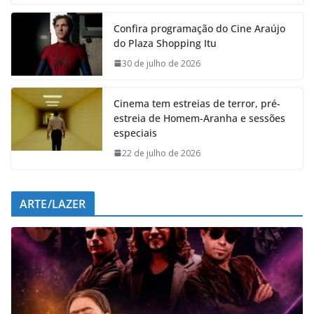
e
t
k
e
Confira programação do Cine Araújo
b
s
e
g
do Plaza Shopping Itu
o
A
d
r
o
p
I
a
30 de julho de 2026
k
p
n
m
Cinema tem estreias de terror, pré-
estreia de Homem-Aranha e sessões
especiais
22 de julho de 2026
ARTE/LAZER