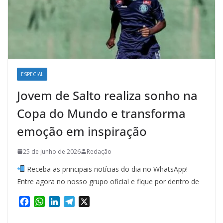
ESPECIAL
Jovem de Salto realiza sonho na
Copa do Mundo e transforma
emoção em inspiração
25 de junho de 2026
Redação
Receba as principais notícias do dia no WhatsApp!
Entre agora no nosso grupo oficial e fique por dentro de
F
W
L
T
X
a
h
i
e