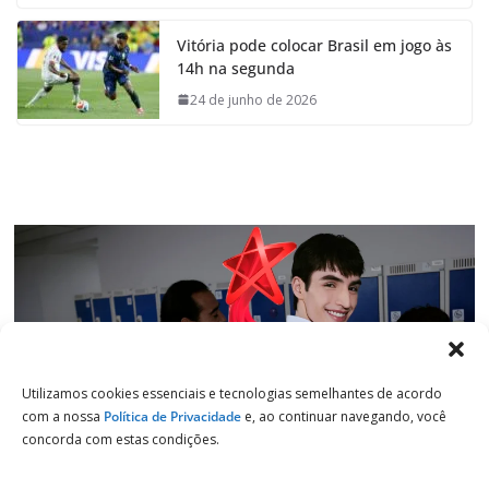
c
a
n
l
e
t
k
e
Vitória pode colocar Brasil em jogo às
b
s
e
g
14h na segunda
o
A
d
r
o
p
I
a
24 de junho de 2026
k
p
n
m
Utilizamos cookies essenciais e tecnologias semelhantes de acordo
com a nossa
Política de Privacidade
e, ao continuar navegando, você
concorda com estas condições.