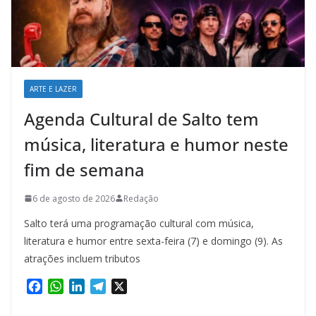
ARTE E LAZER
Agenda Cultural de Salto tem
música, literatura e humor neste
fim de semana
6 de agosto de 2026
Redação
Salto terá uma programação cultural com música,
literatura e humor entre sexta-feira (7) e domingo (9). As
atrações incluem tributos
F
W
L
T
X
a
h
i
e