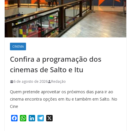
CINEMA
Confira a programação dos
cinemas de Salto e Itu
6 de agosto de 2026
Redação
Quem pretende aproveitar os próximos dias para ir ao
cinema encontra opções em Itu e também em Salto. No
Cine
F
W
L
T
X
a
h
i
e
c
a
n
l