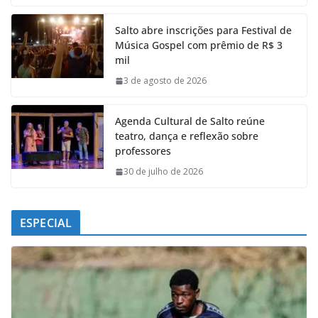
c
a
n
l
e
t
k
e
Salto abre inscrições para Festival de
b
s
e
g
Música Gospel com prêmio de R$ 3
o
A
d
r
mil
o
p
I
a
k
p
n
m
3 de agosto de 2026
Agenda Cultural de Salto reúne
teatro, dança e reflexão sobre
professores
30 de julho de 2026
ESPECIAL