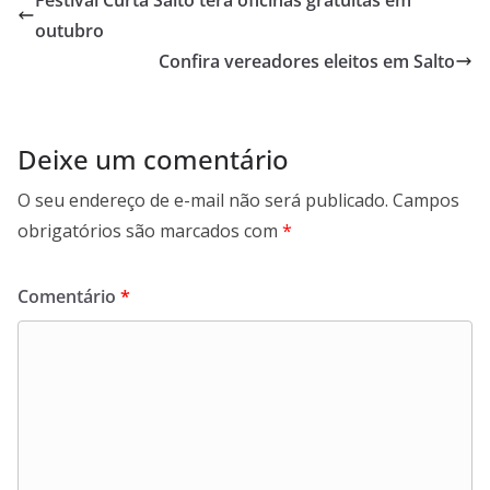
Festival Curta Salto terá oficinas gratuitas em
o
A
d
r
outubro
o
p
I
a
Confira vereadores eleitos em Salto
k
p
n
m
Deixe um comentário
O seu endereço de e-mail não será publicado.
Campos
obrigatórios são marcados com
*
Comentário
*