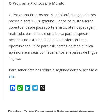
O Programa Prontos pro Mundo
O Programa Prontos pro Mundo terá duração de três
meses e será 100% gratuito. Todos os custos serão
cobertos, desde passaporte e visto, até hospedagem,
matrícula, passagens e uma bolsa para despesas
pessoais no exterior. O objetivo é oferecer uma
oportunidade única para estudantes da rede pública
aprimorarem seus conhecimentos em países de língua
inglesa.
Para saber detalhes sobre a segunda edição, acesse o
site
.
F
W
L
T
X
a
h
i
e
c
a
n
l
e
t
k
e
b
s
e
g