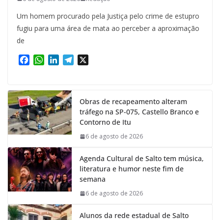
Um homem procurado pela Justiça pelo crime de estupro
fugiu para uma área de mata ao perceber a aproximação
de
F
W
L
T
X
a
h
i
e
c
a
n
l
e
t
k
e
Obras de recapeamento alteram
b
s
e
g
tráfego na SP-075, Castello Branco e
o
A
d
r
Contorno de Itu
o
p
I
a
k
p
n
m
6 de agosto de 2026
Agenda Cultural de Salto tem música,
literatura e humor neste fim de
semana
6 de agosto de 2026
Alunos da rede estadual de Salto