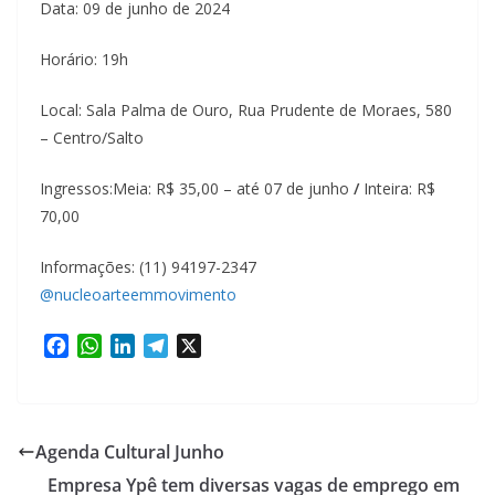
Data: 09 de junho de 2024
Horário: 19h
Local: Sala Palma de Ouro, Rua Prudente de Moraes, 580
– Centro/Salto
Ingressos:Meia: R$ 35,00 – até 07 de junho
/
Inteira: R$
70,00
Informações: (11) 94197-2347
@nucleoarteemmovimento
F
W
L
T
X
a
h
i
e
c
a
n
l
e
t
k
e
b
s
e
g
Agenda Cultural Junho
o
A
d
r
Empresa Ypê tem diversas vagas de emprego em
o
p
I
a