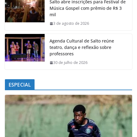
Salto abre inscrições para Festival de
b
s
e
g
Música Gospel com prêmio de R$ 3
o
A
d
r
mil
o
p
I
a
k
p
n
m
3 de agosto de 2026
Agenda Cultural de Salto reúne
teatro, dança e reflexão sobre
professores
30 de julho de 2026
ESPECIAL