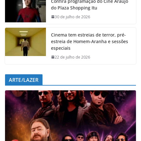
Confira programação do Cine Araújo
b
s
e
g
do Plaza Shopping Itu
o
A
d
r
o
p
I
a
30 de julho de 2026
k
p
n
m
Cinema tem estreias de terror, pré-
estreia de Homem-Aranha e sessões
especiais
22 de julho de 2026
ARTE/LAZER