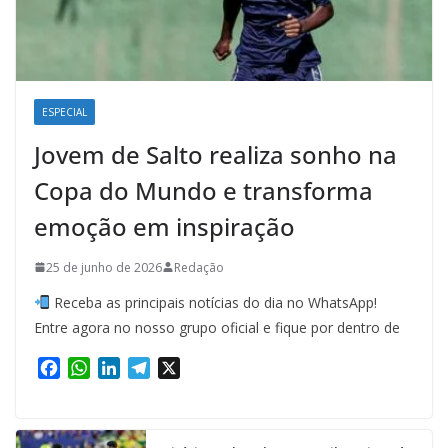
ESPECIAL
Jovem de Salto realiza sonho na
Copa do Mundo e transforma
emoção em inspiração
25 de junho de 2026
Redação
Receba as principais notícias do dia no WhatsApp!
Entre agora no nosso grupo oficial e fique por dentro de
F
W
L
T
X
a
h
i
e
c
a
n
l
e
t
k
e