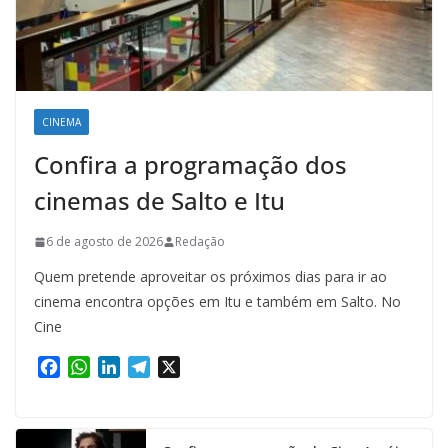
CINEMA
Confira a programação dos
cinemas de Salto e Itu
6 de agosto de 2026
Redação
Quem pretende aproveitar os próximos dias para ir ao
cinema encontra opções em Itu e também em Salto. No
Cine
F
W
L
T
X
a
h
i
e
c
a
n
l
e
t
k
e