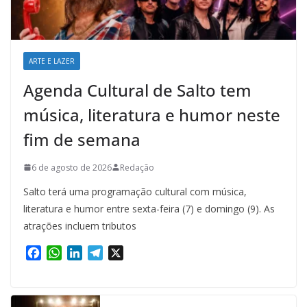
ARTE E LAZER
Agenda Cultural de Salto tem
música, literatura e humor neste
fim de semana
6 de agosto de 2026
Redação
Salto terá uma programação cultural com música,
literatura e humor entre sexta-feira (7) e domingo (9). As
atrações incluem tributos
F
W
L
T
X
a
h
i
e
c
a
n
l
e
t
k
e