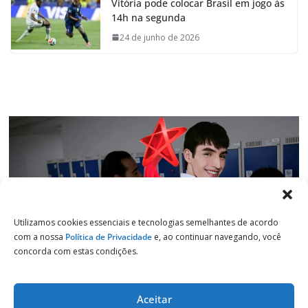
Vitória pode colocar Brasil em jogo às
b
s
e
g
14h na segunda
o
A
d
r
o
p
I
a
24 de junho de 2026
k
p
n
m
Utilizamos cookies essenciais e tecnologias semelhantes de acordo
com a nossa
Política de Privacidade
e, ao continuar navegando, você
concorda com estas condições.
Aceitar