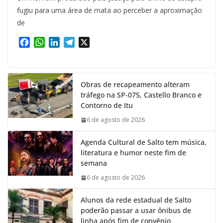
fugiu para uma área de mata ao perceber a aproximação
de
F
W
L
T
X
a
h
i
e
c
a
n
l
e
t
k
e
Obras de recapeamento alteram
b
s
e
g
tráfego na SP-075, Castello Branco e
o
A
d
r
Contorno de Itu
o
p
I
a
k
p
n
m
6 de agosto de 2026
Agenda Cultural de Salto tem música,
literatura e humor neste fim de
semana
6 de agosto de 2026
Alunos da rede estadual de Salto
poderão passar a usar ônibus de
linha após fim de convênio