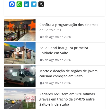
F
W
L
T
X
a
h
i
e
c
a
n
l
e
t
k
e
Confira a programação dos cinemas
b
s
e
g
de Salto e Itu
o
A
d
r
o
p
I
a
6 de agosto de 2026
k
p
n
m
Bella Capri inaugura primeira
unidade em Salto
5 de agosto de 2026
Morte e doação de órgãos de jovem
causam comoção em Salto
4 de agosto de 2026
Radares reduzem em 90% vítimas
graves em trecho da SP-075 entre
Salto e Indaiatuba