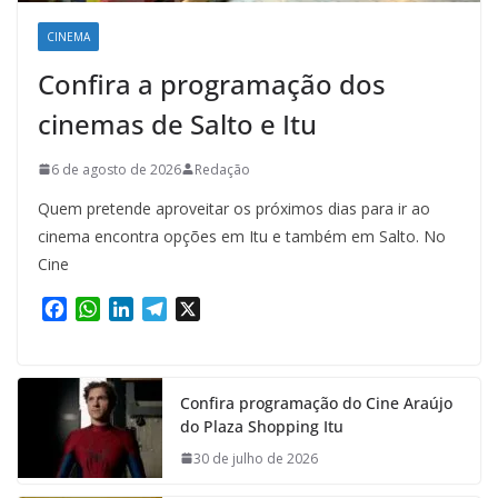
CINEMA
Confira a programação dos
cinemas de Salto e Itu
6 de agosto de 2026
Redação
Quem pretende aproveitar os próximos dias para ir ao
cinema encontra opções em Itu e também em Salto. No
Cine
F
W
L
T
X
a
h
i
e
c
a
n
l
e
t
k
e
Confira programação do Cine Araújo
b
s
e
g
do Plaza Shopping Itu
o
A
d
r
o
p
I
a
30 de julho de 2026
k
p
n
m