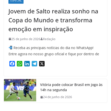
ESPECIAL
Jovem de Salto realiza sonho na
Copa do Mundo e transforma
emoção em inspiração
25 de junho de 2026
Redação
Receba as principais notícias do dia no WhatsApp!
Entre agora no nosso grupo oficial e fique por dentro de
F
W
L
T
X
a
h
i
e
c
a
n
l
e
t
k
e
Vitória pode colocar Brasil em jogo às
b
s
e
g
14h na segunda
o
A
d
r
o
p
I
a
24 de junho de 2026
k
p
n
m