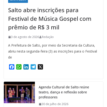
Salto abre inscrições para
Festival de Música Gospel com
prêmio de R$ 3 mil
3 de agosto de 2026
Redação
A Prefeitura de Salto, por meio da Secretaria da Cultura,
abriu nesta segunda-feira (3) as inscrições para o Festival
de
F
W
L
T
X
a
h
i
e
c
a
n
l
e
t
k
e
Agenda Cultural de Salto reúne
b
s
e
g
teatro, dança e reflexão sobre
o
A
d
r
professores
o
p
I
a
k
p
n
m
30 de julho de 2026