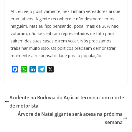
Ah, eu vejo positivamente, né? Tinham vereadores aí que
eram ativos. A gente reconhece e não desmerecemos
ninguém. Mas eu fico pensando, poxa, mais de 30% não
votaram, não se sentiram representados de fato para
saírem das suas casas e irem votar. Nós precisamos
trabalhar muito isso. Os políticos precisam demonstrar
realmente a responsabilidade para a população.
F
W
L
T
X
a
h
i
e
c
a
n
l
e
t
k
e
b
s
e
g
Acidente na Rodovia do Açúcar termina com morte
o
A
d
r
de motorista
o
p
I
a
Árvore de Natal gigante será acesa na próxima
k
p
n
m
semana