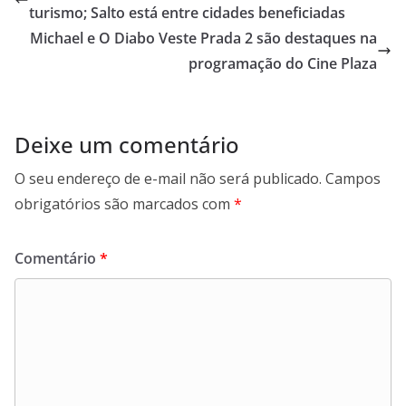
turismo; Salto está entre cidades beneficiadas
o
p
I
a
Michael e O Diabo Veste Prada 2 são destaques na
k
p
n
m
programação do Cine Plaza
Deixe um comentário
O seu endereço de e-mail não será publicado.
Campos
obrigatórios são marcados com
*
Comentário
*