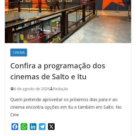
CINEMA
Confira a programação dos
cinemas de Salto e Itu
6 de agosto de 2026
Redação
Quem pretende aproveitar os próximos dias para ir ao
cinema encontra opções em Itu e também em Salto. No
Cine
F
W
L
T
X
a
h
i
e