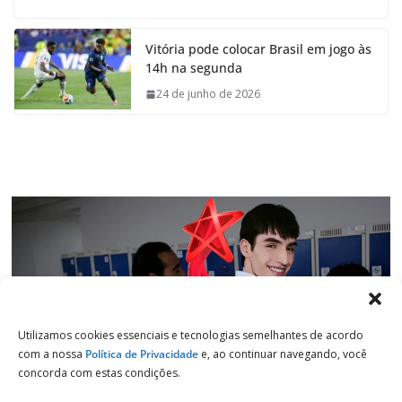
c
a
n
l
e
t
k
e
Vitória pode colocar Brasil em jogo às
b
s
e
g
14h na segunda
o
A
d
r
o
p
I
a
24 de junho de 2026
k
p
n
m
Utilizamos cookies essenciais e tecnologias semelhantes de acordo
com a nossa
Política de Privacidade
e, ao continuar navegando, você
concorda com estas condições.