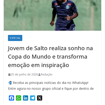
ESPECIAL
Jovem de Salto realiza sonho na
Copa do Mundo e transforma
emoção em inspiração
25 de junho de 2026
Redação
Receba as principais notícias do dia no WhatsApp!
Entre agora no nosso grupo oficial e fique por dentro de
F
W
L
T
X
a
h
i
e