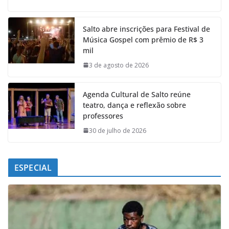
c
a
n
l
e
t
k
e
Salto abre inscrições para Festival de
b
s
e
g
Música Gospel com prêmio de R$ 3
o
A
d
r
mil
o
p
I
a
k
p
n
m
3 de agosto de 2026
Agenda Cultural de Salto reúne
teatro, dança e reflexão sobre
professores
30 de julho de 2026
ESPECIAL