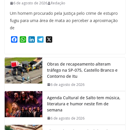
6 de agosto de 2026
Redação
Um homem procurado pela Justiça pelo crime de estupro
fugiu para uma área de mata ao perceber a aproximação
de
F
W
L
T
X
a
h
i
e
c
a
n
l
e
t
k
e
Obras de recapeamento alteram
b
s
e
g
tráfego na SP-075, Castello Branco e
o
A
d
r
Contorno de Itu
o
p
I
a
k
p
n
m
6 de agosto de 2026
Agenda Cultural de Salto tem música,
literatura e humor neste fim de
semana
6 de agosto de 2026