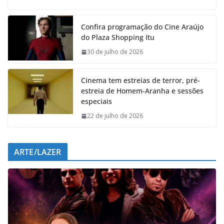
c
a
n
l
e
t
k
e
Confira programação do Cine Araújo
b
s
e
g
do Plaza Shopping Itu
o
A
d
r
o
p
I
a
30 de julho de 2026
k
p
n
m
Cinema tem estreias de terror, pré-
estreia de Homem-Aranha e sessões
especiais
22 de julho de 2026
ARTE/LAZER