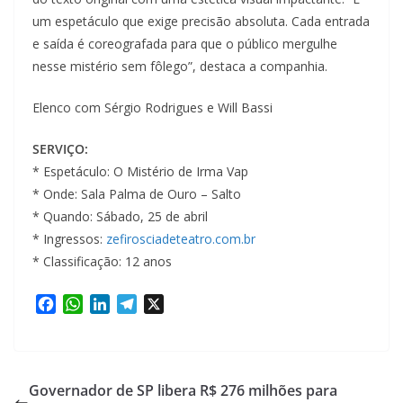
um espetáculo que exige precisão absoluta. Cada entrada
e saída é coreografada para que o público mergulhe
nesse mistério sem fôlego”, destaca a companhia.
Elenco com Sérgio Rodrigues e Will Bassi
SERVIÇO:
* Espetáculo: O Mistério de Irma Vap
* Onde: Sala Palma de Ouro – Salto
* Quando: Sábado, 25 de abril
* Ingressos:
zefirosciadeteatro.com.br
* Classificação: 12 anos
F
W
L
T
X
a
h
i
e
c
a
n
l
e
t
k
e
b
s
e
g
Governador de SP libera R$ 276 milhões para
o
A
d
r