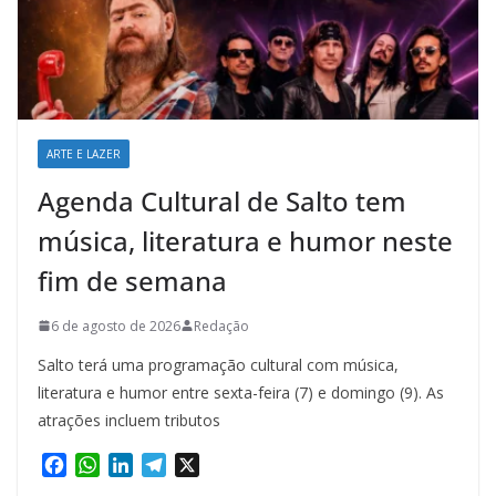
ARTE E LAZER
Agenda Cultural de Salto tem
música, literatura e humor neste
fim de semana
6 de agosto de 2026
Redação
Salto terá uma programação cultural com música,
literatura e humor entre sexta-feira (7) e domingo (9). As
atrações incluem tributos
F
W
L
T
X
a
h
i
e