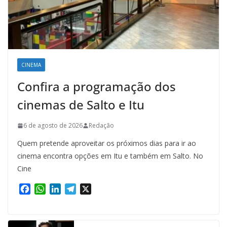
CINEMA
Confira a programação dos
cinemas de Salto e Itu
6 de agosto de 2026
Redação
Quem pretende aproveitar os próximos dias para ir ao
cinema encontra opções em Itu e também em Salto. No
Cine
F
W
L
T
X
a
h
i
e
c
a
n
l
e
t
k
e