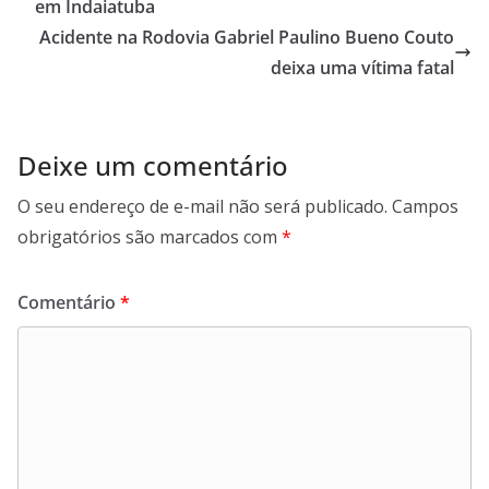
em Indaiatuba
o
p
I
a
Acidente na Rodovia Gabriel Paulino Bueno Couto
k
p
n
m
deixa uma vítima fatal
Deixe um comentário
O seu endereço de e-mail não será publicado.
Campos
obrigatórios são marcados com
*
Comentário
*