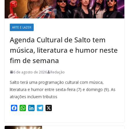
ARTE E LAZER
Agenda Cultural de Salto tem
música, literatura e humor neste
fim de semana
6 de agosto de 2026
Redação
Salto terá uma programação cultural com música,
literatura e humor entre sexta-feira (7) e domingo (9). As
atrações incluem tributos
F
W
L
T
X
a
h
i
e
c
a
n
l
e
t
k
e