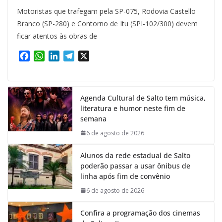
Motoristas que trafegam pela SP-075, Rodovia Castello
Branco (SP-280) e Contorno de Itu (SPI-102/300) devem
ficar atentos às obras de
F
W
L
T
X
a
h
i
e
c
a
n
l
e
t
k
e
Agenda Cultural de Salto tem música,
b
s
e
g
literatura e humor neste fim de
o
A
d
r
semana
o
p
I
a
k
p
n
m
6 de agosto de 2026
Alunos da rede estadual de Salto
poderão passar a usar ônibus de
linha após fim de convênio
6 de agosto de 2026
Confira a programação dos cinemas