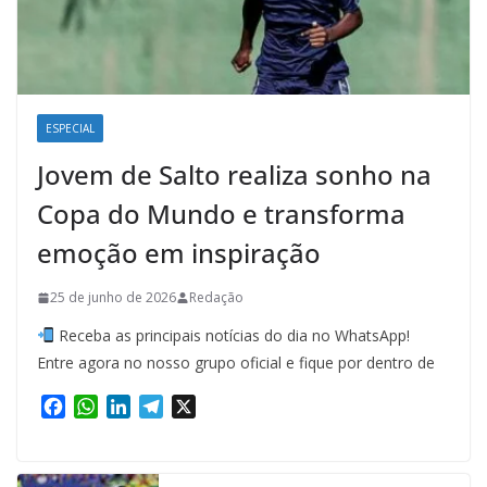
ESPECIAL
Jovem de Salto realiza sonho na
Copa do Mundo e transforma
emoção em inspiração
25 de junho de 2026
Redação
Receba as principais notícias do dia no WhatsApp!
Entre agora no nosso grupo oficial e fique por dentro de
F
W
L
T
X
a
h
i
e
c
a
n
l
e
t
k
e