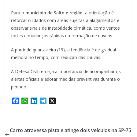
Para o
município de Salto e região
, a orientação é
reforçar cuidados com áreas sujeitas a alagamentos e
observar sinais de instabilidade climática, como ventos
fortes e mudanças rápidas na formação de nuvens.
A partir de quarta-feira (19), a tendência é de gradual
melhora no tempo, com redução das chuvas.
A Defesa Civil reforça a importância de acompanhar os
alertas oficiais e adotar medidas preventivas durante o
período.
F
W
L
T
X
a
h
i
e
c
a
n
l
e
t
k
e
b
s
e
g
Carro atravessa pista e atinge dois veículos na SP-75
o
A
d
r