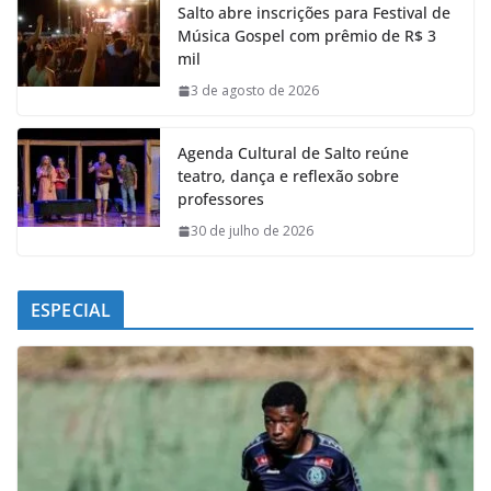
Salto abre inscrições para Festival de
b
s
e
g
Música Gospel com prêmio de R$ 3
o
A
d
r
mil
o
p
I
a
k
p
n
m
3 de agosto de 2026
Agenda Cultural de Salto reúne
teatro, dança e reflexão sobre
professores
30 de julho de 2026
ESPECIAL