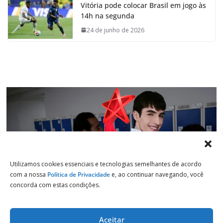
Vitória pode colocar Brasil em jogo às
b
s
e
g
14h na segunda
o
A
d
r
o
p
I
a
24 de junho de 2026
k
p
n
m
Utilizamos cookies essenciais e tecnologias semelhantes de acordo
com a nossa
Política de Privacidade
e, ao continuar navegando, você
concorda com estas condições.
Aceitar