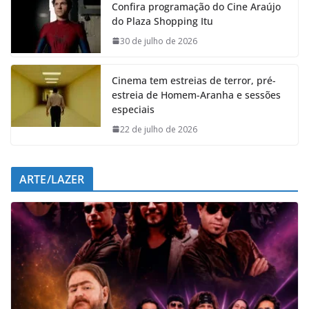
Confira programação do Cine Araújo
b
s
e
g
do Plaza Shopping Itu
o
A
d
r
o
p
I
a
30 de julho de 2026
k
p
n
m
Cinema tem estreias de terror, pré-
estreia de Homem-Aranha e sessões
especiais
22 de julho de 2026
ARTE/LAZER