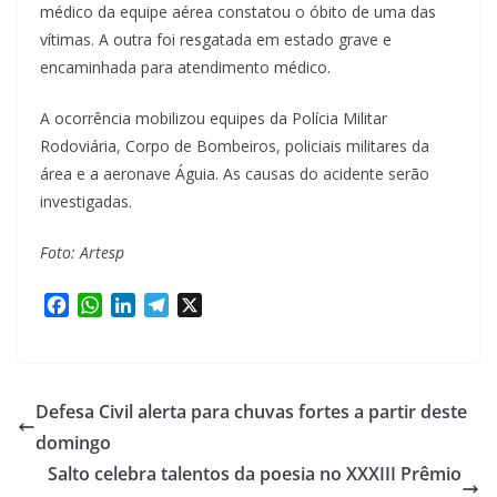
médico da equipe aérea constatou o óbito de uma das
vítimas. A outra foi resgatada em estado grave e
encaminhada para atendimento médico.
A ocorrência mobilizou equipes da Polícia Militar
Rodoviária, Corpo de Bombeiros, policiais militares da
área e a aeronave Águia. As causas do acidente serão
investigadas.
Foto: Artesp
F
W
L
T
X
a
h
i
e
c
a
n
l
e
t
k
e
b
s
e
g
Defesa Civil alerta para chuvas fortes a partir deste
o
A
d
r
domingo
o
p
I
a
Salto celebra talentos da poesia no XXXIII Prêmio
k
p
n
m