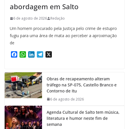
abordagem em Salto
6 de agosto de 2026
Redação
Um homem procurado pela Justiça pelo crime de estupro
fugiu para uma área de mata ao perceber a aproximação
de
F
W
L
T
X
a
h
i
e
c
a
n
l
e
t
k
e
Obras de recapeamento alteram
b
s
e
g
tráfego na SP-075, Castello Branco e
o
A
d
r
Contorno de Itu
o
p
I
a
k
p
n
m
6 de agosto de 2026
Agenda Cultural de Salto tem música,
literatura e humor neste fim de
semana