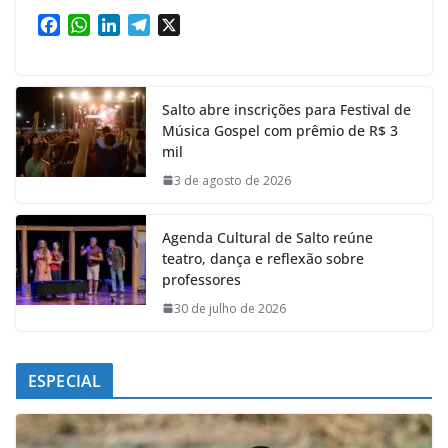
F
W
L
T
X
a
h
i
e
c
a
n
l
e
t
k
e
Salto abre inscrições para Festival de
b
s
e
g
Música Gospel com prêmio de R$ 3
o
A
d
r
mil
o
p
I
a
k
p
n
m
3 de agosto de 2026
Agenda Cultural de Salto reúne
teatro, dança e reflexão sobre
professores
30 de julho de 2026
ESPECIAL