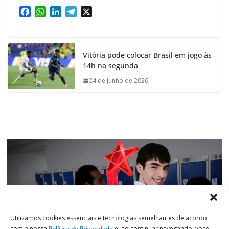
F
W
L
T
X
a
h
i
e
c
a
n
l
e
t
k
e
Vitória pode colocar Brasil em jogo às
b
s
e
g
14h na segunda
o
A
d
r
o
p
I
a
24 de junho de 2026
k
p
n
m
Utilizamos cookies essenciais e tecnologias semelhantes de acordo
com a nossa
Política de Privacidade
e, ao continuar navegando, você