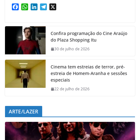
F
W
L
T
X
a
h
i
e
c
a
n
l
e
t
k
e
Confira programação do Cine Araújo
b
s
e
g
do Plaza Shopping Itu
o
A
d
r
o
p
I
a
30 de julho de 2026
k
p
n
m
Cinema tem estreias de terror, pré-
estreia de Homem-Aranha e sessões
especiais
22 de julho de 2026
ARTE/LAZER