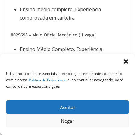
Ensino médio completo, Experiência
comprovada em carteira
8029698 – Meio Oficial Mecânico ( 1 vaga )
Ensino Médio Completo, Experiência
comprovada em carteira , Habilitação
Categoria
B
Utilizamos cookies essenciais e tecnologias semelhantes de acordo
com a nossa
Política de Privacidade
e, ao continuar navegando, você
8014020 – Mestre de Obras ( 1 vaga )
concorda com estas condições.
Ensino fundamental completo, Experiência
comprovada em carteira
Aceitar
Negar
7970211 – Montador ( 5 vagas )