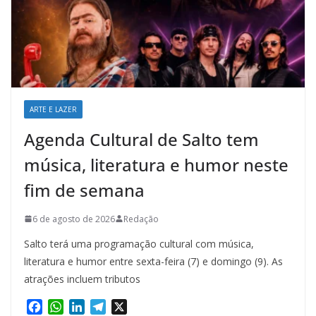
ARTE E LAZER
Agenda Cultural de Salto tem
música, literatura e humor neste
fim de semana
6 de agosto de 2026
Redação
Salto terá uma programação cultural com música,
literatura e humor entre sexta-feira (7) e domingo (9). As
atrações incluem tributos
F
W
L
T
X