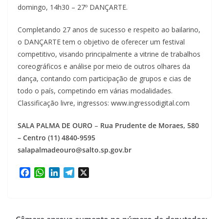
domingo, 14h30 – 27º DANÇARTE.
Completando 27 anos de sucesso e respeito ao bailarino,
o DANÇARTE tem o objetivo de oferecer um festival
competitivo, visando principalmente a vitrine de trabalhos
coreográficos e análise por meio de outros olhares da
dança, contando com participação de grupos e cias de
todo o país, competindo em várias modalidades.
Classificação livre, ingressos: www.ingressodigital.com
SALA PALMA DE OURO
–
Rua Prudente de Moraes, 580
– Centro (11) 4840-9595
salapalmadeouro@salto.sp.gov.br
F
W
L
T
X
a
h
i
e
c
a
n
l
e
t
k
e
b
s
e
g