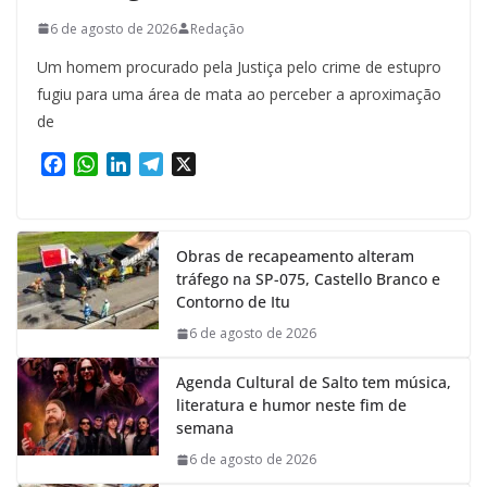
6 de agosto de 2026
Redação
Um homem procurado pela Justiça pelo crime de estupro
fugiu para uma área de mata ao perceber a aproximação
de
F
W
L
T
X
a
h
i
e
c
a
n
l
e
t
k
e
Obras de recapeamento alteram
b
s
e
g
tráfego na SP-075, Castello Branco e
o
A
d
r
Contorno de Itu
o
p
I
a
k
p
n
m
6 de agosto de 2026
Agenda Cultural de Salto tem música,
literatura e humor neste fim de
semana
6 de agosto de 2026