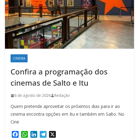
CINEMA
Confira a programação dos
cinemas de Salto e Itu
6 de agosto de 2026
Redação
Quem pretende aproveitar os próximos dias para ir ao
cinema encontra opções em Itu e também em Salto. No
Cine
F
W
L
T
X