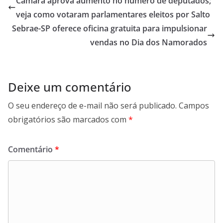
Câmara aprova aumento no número de deputados;
o
A
d
r
veja como votaram parlamentares eleitos por Salto
o
p
I
a
Sebrae-SP oferece oficina gratuita para impulsionar
k
p
n
m
vendas no Dia dos Namorados
Deixe um comentário
O seu endereço de e-mail não será publicado.
Campos
obrigatórios são marcados com
*
Comentário
*