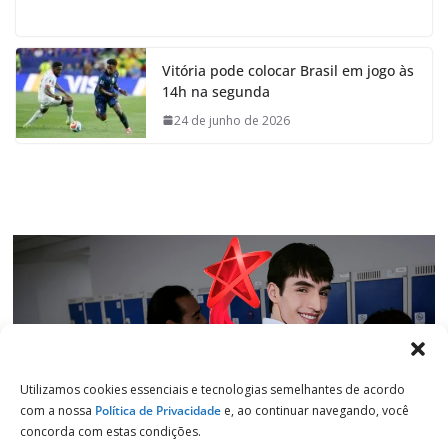
a
h
i
e
c
a
n
l
e
t
k
e
Vitória pode colocar Brasil em jogo às
b
s
e
g
14h na segunda
o
A
d
r
o
p
I
a
24 de junho de 2026
k
p
n
m
Utilizamos cookies essenciais e tecnologias semelhantes de acordo
com a nossa
Política de Privacidade
e, ao continuar navegando, você
concorda com estas condições.