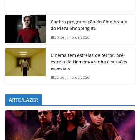
a
h
i
e
c
a
n
l
e
t
k
e
Confira programação do Cine Araújo
b
s
e
g
do Plaza Shopping Itu
o
A
d
r
o
p
I
a
30 de julho de 2026
k
p
n
m
Cinema tem estreias de terror, pré-
estreia de Homem-Aranha e sessões
especiais
22 de julho de 2026
ARTE/LAZER