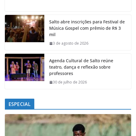
a
h
i
e
c
a
n
l
e
t
k
e
Salto abre inscrições para Festival de
b
s
e
g
Música Gospel com prêmio de R$ 3
o
A
d
r
mil
o
p
I
a
k
p
n
m
3 de agosto de 2026
Agenda Cultural de Salto reúne
teatro, dança e reflexão sobre
professores
30 de julho de 2026
ESPECIAL