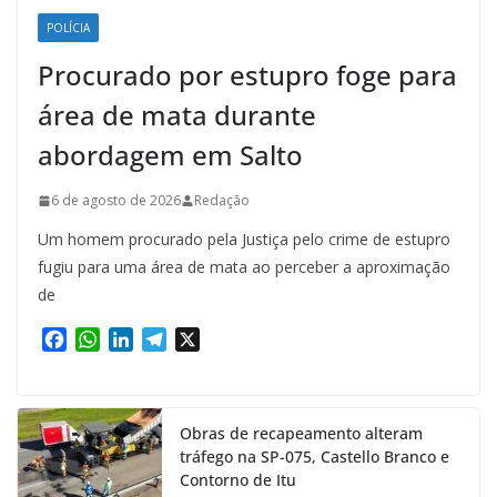
POLÍCIA
Procurado por estupro foge para
área de mata durante
abordagem em Salto
6 de agosto de 2026
Redação
Um homem procurado pela Justiça pelo crime de estupro
fugiu para uma área de mata ao perceber a aproximação
de
F
W
L
T
X
a
h
i
e
c
a
n
l
e
t
k
e
Obras de recapeamento alteram
b
s
e
g
tráfego na SP-075, Castello Branco e
o
A
d
r
Contorno de Itu
o
p
I
a