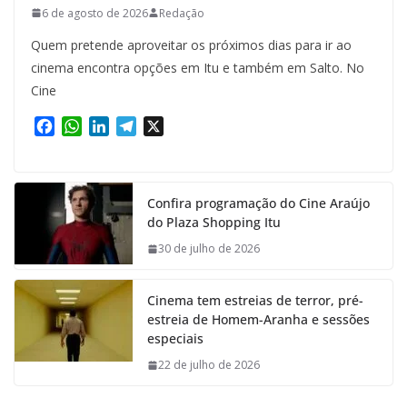
6 de agosto de 2026
Redação
Quem pretende aproveitar os próximos dias para ir ao
cinema encontra opções em Itu e também em Salto. No
Cine
F
W
L
T
X
a
h
i
e
c
a
n
l
e
t
k
e
Confira programação do Cine Araújo
b
s
e
g
do Plaza Shopping Itu
o
A
d
r
o
p
I
a
30 de julho de 2026
k
p
n
m
Cinema tem estreias de terror, pré-
estreia de Homem-Aranha e sessões
especiais
22 de julho de 2026