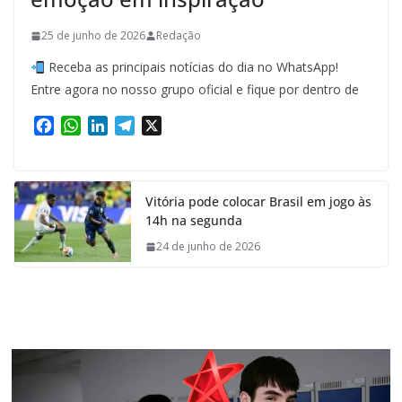
25 de junho de 2026
Redação
Receba as principais notícias do dia no WhatsApp!
Entre agora no nosso grupo oficial e fique por dentro de
F
W
L
T
X
a
h
i
e
c
a
n
l
e
t
k
e
Vitória pode colocar Brasil em jogo às
b
s
e
g
14h na segunda
o
A
d
r
o
p
I
a
24 de junho de 2026
k
p
n
m