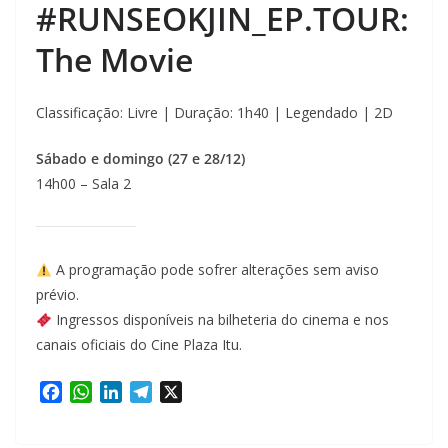
#RUNSEOKJIN_EP.TOUR:
The Movie
Classificação: Livre | Duração: 1h40 | Legendado | 2D
Sábado e domingo (27 e 28/12)
14h00 – Sala 2
A programação pode sofrer alterações sem aviso
prévio.
Ingressos disponíveis na bilheteria do cinema e nos
canais oficiais do Cine Plaza Itu.
F
W
L
T
X
a
h
i
e
c
a
n
l