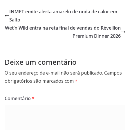
e
t
k
e
b
s
e
g
INMET emite alerta amarelo de onda de calor em
o
A
d
r
Salto
o
p
I
a
Wet’n Wild entra na reta final de vendas do Réveillon
k
p
n
m
Premium Dinner 2026
Deixe um comentário
O seu endereço de e-mail não será publicado.
Campos
obrigatórios são marcados com
*
Comentário
*