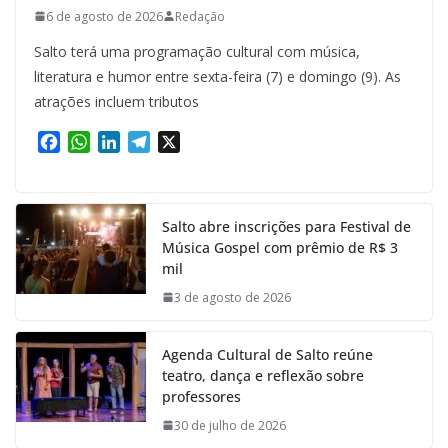
6 de agosto de 2026
Redação
Salto terá uma programação cultural com música,
literatura e humor entre sexta-feira (7) e domingo (9). As
atrações incluem tributos
F
W
L
T
X
a
h
i
e
c
a
n
l
e
t
k
e
Salto abre inscrições para Festival de
b
s
e
g
Música Gospel com prêmio de R$ 3
o
A
d
r
mil
o
p
I
a
k
p
n
m
3 de agosto de 2026
Agenda Cultural de Salto reúne
teatro, dança e reflexão sobre
professores
30 de julho de 2026