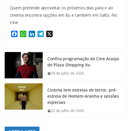
Quem pretende aproveitar os próximos dias para ir ao
cinema encontra opções em Itu e também em Salto. No
Cine
F
W
L
T
X
a
h
i
e
c
a
n
l
e
t
k
e
Confira programação do Cine Araújo
b
s
e
g
do Plaza Shopping Itu
o
A
d
r
o
p
I
a
30 de julho de 2026
k
p
n
m
Cinema tem estreias de terror, pré-
estreia de Homem-Aranha e sessões
especiais
22 de julho de 2026