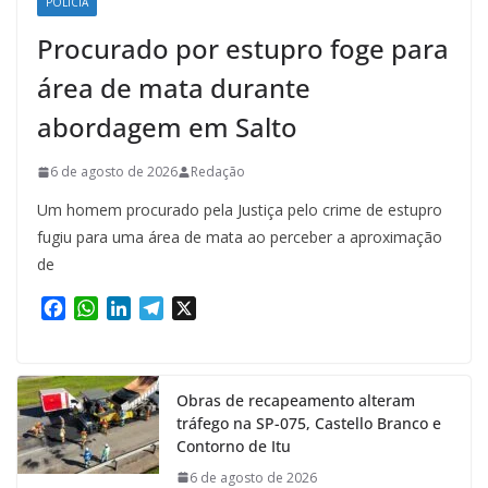
POLÍCIA
Procurado por estupro foge para
área de mata durante
abordagem em Salto
6 de agosto de 2026
Redação
Um homem procurado pela Justiça pelo crime de estupro
fugiu para uma área de mata ao perceber a aproximação
de
F
W
L
T
X
a
h
i
e
c
a
n
l
e
t
k
e
Obras de recapeamento alteram
b
s
e
g
tráfego na SP-075, Castello Branco e
o
A
d
r
Contorno de Itu
o
p
I
a
k
p
n
m
6 de agosto de 2026