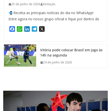
25 de junho de 2026
Redação
Receba as principais notícias do dia no WhatsApp!
Entre agora no nosso grupo oficial e fique por dentro de
F
W
L
T
X
a
h
i
e
c
a
n
l
e
t
k
e
Vitória pode colocar Brasil em jogo às
b
s
e
g
14h na segunda
o
A
d
r
o
p
I
a
24 de junho de 2026
k
p
n
m