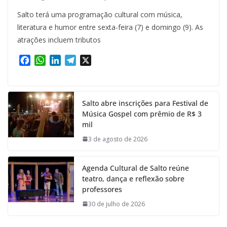
Salto terá uma programação cultural com música,
literatura e humor entre sexta-feira (7) e domingo (9). As
atrações incluem tributos
F
W
L
T
X
a
h
i
e
c
a
n
l
e
t
k
e
Salto abre inscrições para Festival de
b
s
e
g
Música Gospel com prêmio de R$ 3
o
A
d
r
mil
o
p
I
a
k
p
n
m
3 de agosto de 2026
Agenda Cultural de Salto reúne
teatro, dança e reflexão sobre
professores
30 de julho de 2026