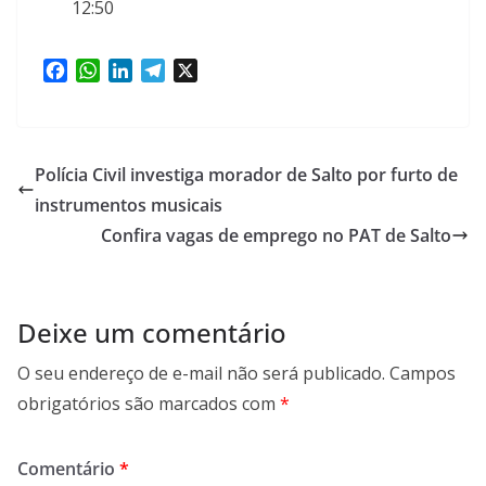
12:50
F
W
L
T
X
a
h
i
e
c
a
n
l
e
t
k
e
b
s
e
g
Polícia Civil investiga morador de Salto por furto de
o
A
d
r
instrumentos musicais
o
p
I
a
Confira vagas de emprego no PAT de Salto
k
p
n
m
Deixe um comentário
O seu endereço de e-mail não será publicado.
Campos
obrigatórios são marcados com
*
Comentário
*