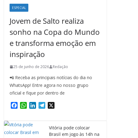
ESPECIAL
Jovem de Salto realiza
sonho na Copa do Mundo
e transforma emoção em
inspiração
25 de junho de 2026
Redação
📲 Receba as principais notícias do dia no
WhatsApp! Entre agora no nosso grupo
oficial e fique por dentro de
F
W
L
T
X
a
h
i
e
c
a
n
l
e
t
k
e
Vitória pode colocar
b
s
e
g
Brasil em jogo às 14h na