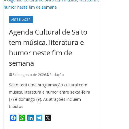
ARTE E LAZER
Agenda Cultural de Salto
tem música, literatura e
humor neste fim de
semana
6 de agosto de 2026
Redação
Salto terá uma programação cultural com
música, literatura e humor entre sexta-feira
(7) e domingo (9). As atrações incluem
tributos
F
W
L
T
X
a
h
i
e