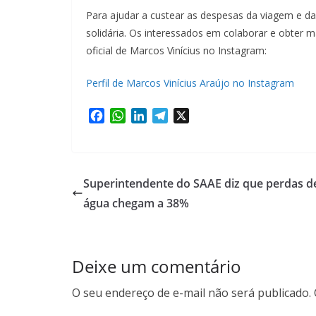
Para ajudar a custear as despesas da viagem e da
solidária. Os interessados em colaborar e obter
oficial de Marcos Vinícius no Instagram:
Perfil de Marcos Vinícius Araújo no Instagram
F
W
L
T
X
a
h
i
e
c
a
n
l
e
t
k
e
b
s
e
g
Superintendente do SAAE diz que perdas d
o
A
d
r
água chegam a 38%
o
p
I
a
k
p
n
m
Deixe um comentário
O seu endereço de e-mail não será publicado.