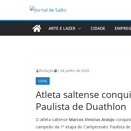
Pular
para
o
conteúdo
ARTE E LAZER
CIDADE
EMPRE
Redação
1 de junho de 2026
GERAL
Atleta saltense conqu
Paulista de Duathlon
O atleta saltense
Marcos Vinícius Araújo
conquis
campeão da 1ª etapa do Campeonato Paulista de 