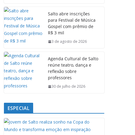
c
a
n
l
e
t
k
e
Salto abre inscrições
b
s
e
g
para Festival de Música
o
A
d
r
Gospel com prêmio de
o
p
I
a
R$ 3 mil
k
p
n
m
3 de agosto de 2026
Agenda Cultural de Salto
reúne teatro, dança e
reflexão sobre
professores
30 de julho de 2026
ESPECIAL