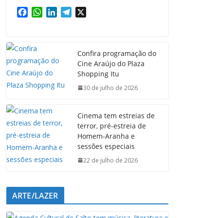
F
W
L
T
X
a
h
i
e
c
a
n
l
e
t
k
e
Confira programação do
b
s
e
g
Cine Araújo do Plaza
o
A
d
r
Shopping Itu
o
p
I
a
k
p
n
m
30 de julho de 2026
Cinema tem estreias de
terror, pré-estreia de
Homem-Aranha e
sessões especiais
22 de julho de 2026
ARTE/LAZER