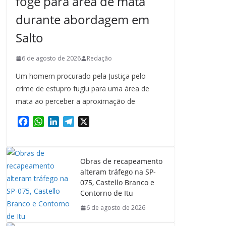
foge para área de mata
durante abordagem em
Salto
6 de agosto de 2026
Redação
Um homem procurado pela Justiça pelo
crime de estupro fugiu para uma área de
mata ao perceber a aproximação de
F
W
L
T
X
a
h
i
e
c
a
n
l
e
t
k
e
Obras de recapeamento
b
s
e
g
alteram tráfego na SP-
o
A
d
r
075, Castello Branco e
o
p
I
a
Contorno de Itu
k
p
n
m
6 de agosto de 2026