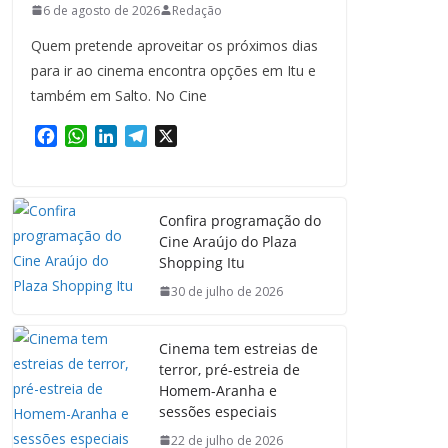
6 de agosto de 2026
Redação
Quem pretende aproveitar os próximos dias
para ir ao cinema encontra opções em Itu e
também em Salto. No Cine
F
W
L
T
X
a
h
i
e
c
a
n
l
e
t
k
e
Confira programação do
b
s
e
g
Cine Araújo do Plaza
o
A
d
r
Shopping Itu
o
p
I
a
k
p
n
m
30 de julho de 2026
Cinema tem estreias de
terror, pré-estreia de
Homem-Aranha e
sessões especiais
22 de julho de 2026