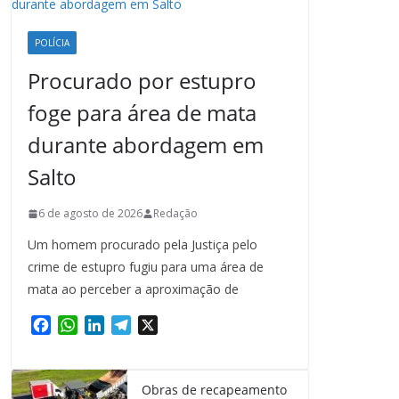
POLÍCIA
Procurado por estupro
foge para área de mata
durante abordagem em
Salto
6 de agosto de 2026
Redação
Um homem procurado pela Justiça pelo
crime de estupro fugiu para uma área de
mata ao perceber a aproximação de
F
W
L
T
X
a
h
i
e
c
a
n
l
e
t
k
e
Obras de recapeamento