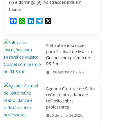
(7) e domingo (9). As atrações incluem
tributos
F
W
L
T
X
a
h
i
e
c
a
n
l
e
t
k
e
Salto abre inscrições
b
s
e
g
para Festival de Música
o
A
d
r
Gospel com prêmio de
o
p
I
a
R$ 3 mil
k
p
n
m
3 de agosto de 2026
Agenda Cultural de Salto
reúne teatro, dança e
reflexão sobre
professores
30 de julho de 2026