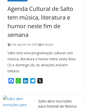
Agenda Cultural de Salto
tem música, literatura e
humor neste fim de
semana
6 de agosto de 2026
Redação
Salto terá uma programação cultural com
música, literatura e humor entre sexta-feira
(7) e domingo (9). As atrações incluem
tributos
F
W
L
T
X
a
h
i
e
c
a
n
l
e
t
k
e
Salto abre inscrições
b
s
e
g
para Festival de Música
o
A
d
r