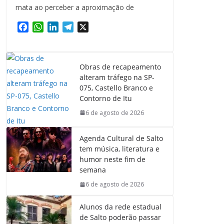
mata ao perceber a aproximação de
F
W
L
T
X
a
h
i
e
c
a
n
l
e
t
k
e
Obras de recapeamento
b
s
e
g
alteram tráfego na SP-
o
A
d
r
075, Castello Branco e
o
p
I
a
Contorno de Itu
k
p
n
m
6 de agosto de 2026
Agenda Cultural de Salto
tem música, literatura e
humor neste fim de
semana
6 de agosto de 2026
Alunos da rede estadual
de Salto poderão passar