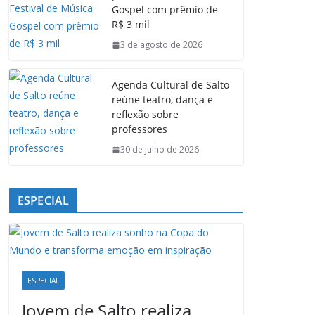
Gospel com prêmio de
o
p
I
a
R$ 3 mil
k
p
n
m
3 de agosto de 2026
Agenda Cultural de Salto
reúne teatro, dança e
reflexão sobre
professores
30 de julho de 2026
ESPECIAL
ESPECIAL
Jovem de Salto realiza