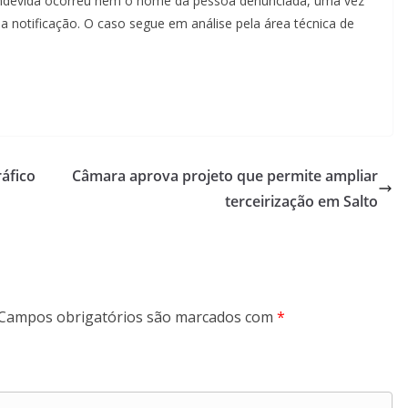
 indevida ocorreu nem o nome da pessoa denunciada, uma vez
da notificação. O caso segue em análise pela área técnica de
ráfico
Câmara aprova projeto que permite ampliar
terceirização em Salto
Campos obrigatórios são marcados com
*