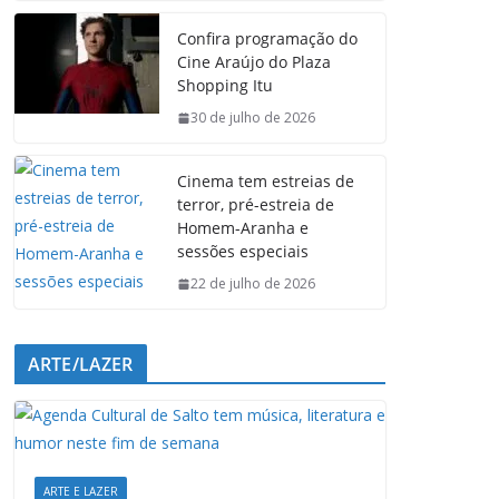
e
t
k
e
Confira programação do
b
s
e
g
Cine Araújo do Plaza
o
A
d
r
Shopping Itu
o
p
I
a
k
p
n
m
30 de julho de 2026
Cinema tem estreias de
terror, pré-estreia de
Homem-Aranha e
sessões especiais
22 de julho de 2026
ARTE/LAZER
ARTE E LAZER