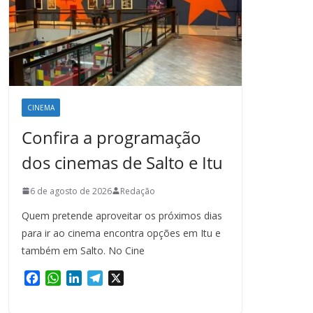
CINEMA
Confira a programação
dos cinemas de Salto e Itu
6 de agosto de 2026
Redação
Quem pretende aproveitar os próximos dias
para ir ao cinema encontra opções em Itu e
também em Salto. No Cine
F
W
L
T
X
a
h
i
e
c
a
n
l