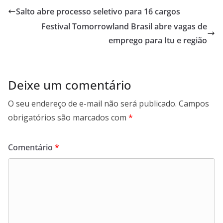
b
s
e
g
Salto abre processo seletivo para 16 cargos
o
A
d
r
Festival Tomorrowland Brasil abre vagas de
o
p
I
a
k
p
n
m
emprego para Itu e região
Deixe um comentário
O seu endereço de e-mail não será publicado.
Campos
obrigatórios são marcados com
*
Comentário
*