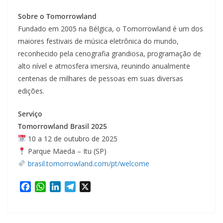
Sobre o Tomorrowland
Fundado em 2005 na Bélgica, o Tomorrowland é um dos
maiores festivais de música eletrônica do mundo,
reconhecido pela cenografia grandiosa, programação de
alto nível e atmosfera imersiva, reunindo anualmente
centenas de milhares de pessoas em suas diversas
edições.
Serviço
Tomorrowland Brasil 2025
10 a 12 de outubro de 2025
Parque Maeda – Itu (SP)
brasil.tomorrowland.com/pt/welcome
F
W
L
T
X
a
h
i
e
c
a
n
l
e
t
k
e