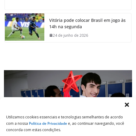
a
h
i
e
c
a
n
l
e
t
k
e
Vitória pode colocar Brasil em jogo às
b
s
e
g
14h na segunda
o
A
d
r
o
p
I
a
24 de junho de 2026
k
p
n
m
Utilizamos cookies essenciais e tecnologias semelhantes de acordo
com a nossa
Política de Privacidade
e, ao continuar navegando, você
concorda com estas condições.