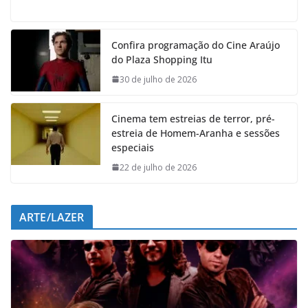
a
h
i
e
c
a
n
l
e
t
k
e
Confira programação do Cine Araújo
b
s
e
g
do Plaza Shopping Itu
o
A
d
r
o
p
I
a
30 de julho de 2026
k
p
n
m
Cinema tem estreias de terror, pré-
estreia de Homem-Aranha e sessões
especiais
22 de julho de 2026
ARTE/LAZER