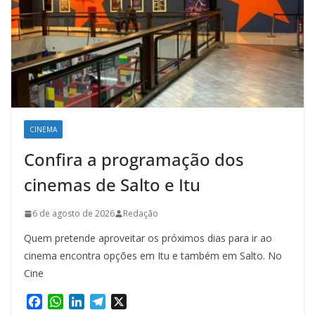
CINEMA
Confira a programação dos
cinemas de Salto e Itu
6 de agosto de 2026
Redação
Quem pretende aproveitar os próximos dias para ir ao
cinema encontra opções em Itu e também em Salto. No
Cine
F
W
L
T
X