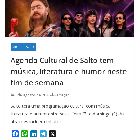
ARTE E LAZER
Agenda Cultural de Salto tem
música, literatura e humor neste
fim de semana
6 de agosto de 2026
Redação
Salto terá uma programação cultural com música,
literatura e humor entre sexta-feira (7) e domingo (9). As
atrações incluem tributos
F
W
L
T
X