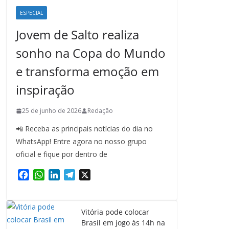
ESPECIAL
Jovem de Salto realiza
sonho na Copa do Mundo
e transforma emoção em
inspiração
25 de junho de 2026
Redação
📲 Receba as principais notícias do dia no
WhatsApp! Entre agora no nosso grupo
oficial e fique por dentro de
F
W
L
T
X
a
h
i
e
c
a
n
l
e
t
k
e
Vitória pode colocar
b
s
e
g
Brasil em jogo às 14h na