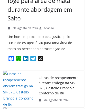
foge para área de mata
durante abordagem em
Salto
6 de agosto de 2026
Redação
Um homem procurado pela Justiça pelo
crime de estupro fugiu para uma área de
mata ao perceber a aproximação de
F
W
L
T
X
a
h
i
e
c
a
n
l
e
t
k
e
Obras de recapeamento
b
s
e
g
alteram tráfego na SP-
o
A
d
r
075, Castello Branco e
o
p
I
a
Contorno de Itu
k
p
n
m
6 de agosto de 2026