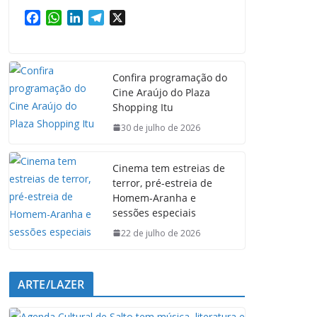
F
W
L
T
X
a
h
i
e
c
a
n
l
e
t
k
e
Confira programação do
b
s
e
g
Cine Araújo do Plaza
o
A
d
r
Shopping Itu
o
p
I
a
k
p
n
m
30 de julho de 2026
Cinema tem estreias de
terror, pré-estreia de
Homem-Aranha e
sessões especiais
22 de julho de 2026
ARTE/LAZER