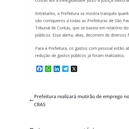
contas até a inelegibilidade junto à Justiça Eleitoral
Entretanto, a Prefeitura se mostra tranquila q
são corriqueiros a todas as Prefeituras de São P
Tribunal de Contas, que se baseia em relatório d
públicos. Esse alerta, alias, decorrem de diversos
Para a Prefeitura, os gastos com pessoal estão ab
redução de gastos públicos já foram realizados.
F
W
L
T
X
a
h
i
e
c
a
n
l
e
t
k
e
b
s
e
g
Prefeitura realizará mutirão de emprego n
o
A
d
r
CRAS
o
p
I
a
k
p
n
m