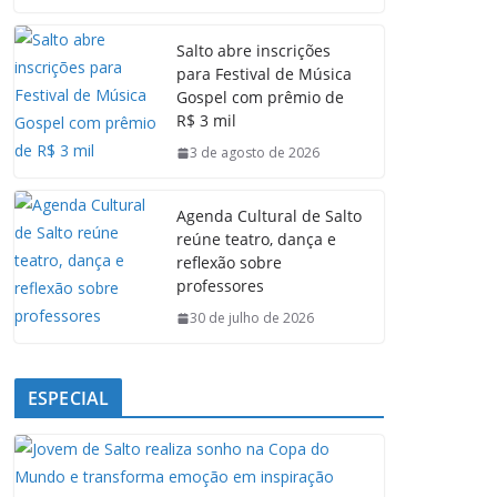
c
a
n
l
e
t
k
e
Salto abre inscrições
b
s
e
g
para Festival de Música
o
A
d
r
Gospel com prêmio de
o
p
I
a
R$ 3 mil
k
p
n
m
3 de agosto de 2026
Agenda Cultural de Salto
reúne teatro, dança e
reflexão sobre
professores
30 de julho de 2026
ESPECIAL