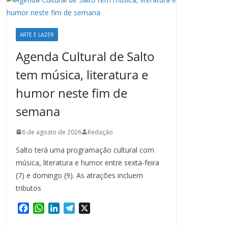
ARTE E LAZER
Agenda Cultural de Salto
tem música, literatura e
humor neste fim de
semana
6 de agosto de 2026
Redação
Salto terá uma programação cultural com
música, literatura e humor entre sexta-feira
(7) e domingo (9). As atrações incluem
tributos
F
W
L
T
X
a
h
i
e