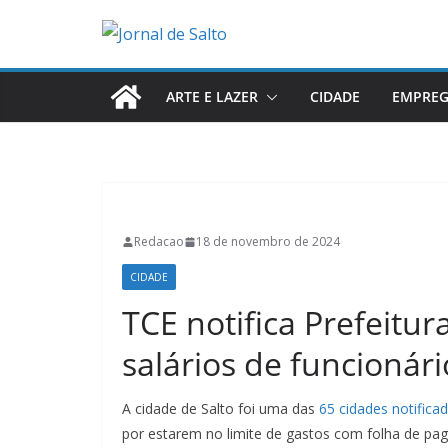
Pular
para
o
conteúdo
ARTE E LAZER
CIDADE
EMPRE
Redacao
18 de novembro de 2024
CIDADE
TCE notifica Prefeitur
salários de funcionári
A cidade de Salto foi uma das
65 cidades notifica
por estarem no limite de gastos com folha de pa