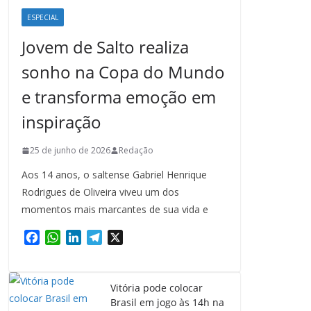
ESPECIAL
Jovem de Salto realiza
sonho na Copa do Mundo
e transforma emoção em
inspiração
25 de junho de 2026
Redação
Aos 14 anos, o saltense Gabriel Henrique
Rodrigues de Oliveira viveu um dos
momentos mais marcantes de sua vida e
F
W
L
T
X
a
h
i
e
c
a
n
l
e
t
k
e
Vitória pode colocar
b
s
e
g
Brasil em jogo às 14h na