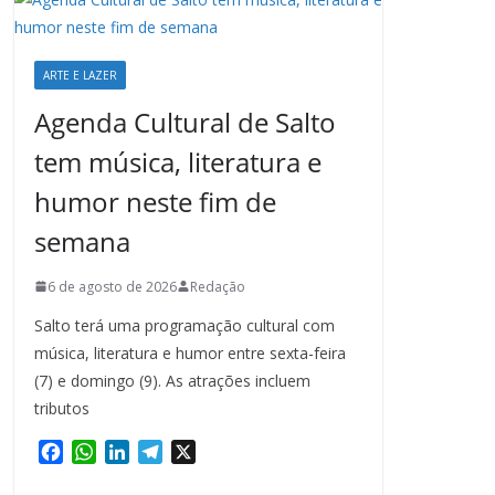
ARTE E LAZER
Agenda Cultural de Salto
tem música, literatura e
humor neste fim de
semana
6 de agosto de 2026
Redação
Salto terá uma programação cultural com
música, literatura e humor entre sexta-feira
(7) e domingo (9). As atrações incluem
tributos
F
W
L
T
X
a
h
i
e