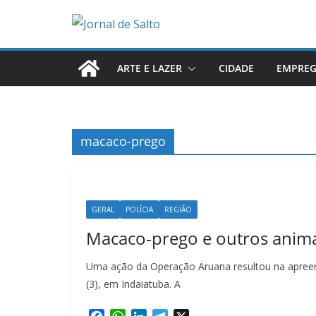
Pular
para
o
conteúdo
ARTE E LAZER
CIDADE
EMPRE
macaco-prego
GERAL
POLÍCIA
REGIÃO
Macaco-prego e outros anima
Uma ação da Operação Aruana resultou na apreensã
(3), em Indaiatuba. A