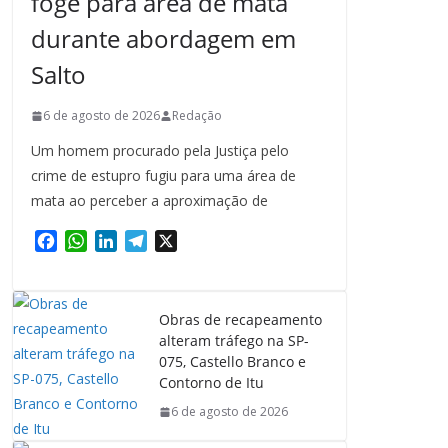
foge para área de mata
durante abordagem em
Salto
6 de agosto de 2026
Redação
Um homem procurado pela Justiça pelo
crime de estupro fugiu para uma área de
mata ao perceber a aproximação de
F
W
L
T
X
a
h
i
e
c
a
n
l
e
t
k
e
Obras de recapeamento
b
s
e
g
alteram tráfego na SP-
o
A
d
r
075, Castello Branco e
o
p
I
a
Contorno de Itu
k
p
n
m
6 de agosto de 2026