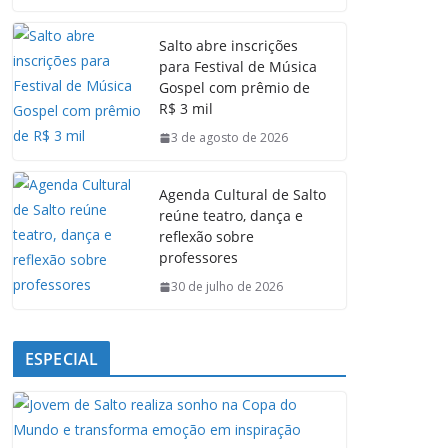
c
a
n
l
e
t
k
e
Salto abre inscrições
b
s
e
g
para Festival de Música
o
A
d
r
Gospel com prêmio de
o
p
I
a
R$ 3 mil
k
p
n
m
3 de agosto de 2026
Agenda Cultural de Salto
reúne teatro, dança e
reflexão sobre
professores
30 de julho de 2026
ESPECIAL