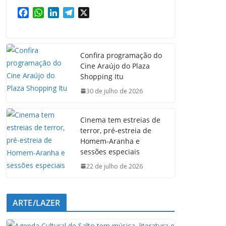
F
W
L
T
X
a
h
i
e
c
a
n
l
e
t
k
e
Confira programação do
b
s
e
g
Cine Araújo do Plaza
o
A
d
r
Shopping Itu
o
p
I
a
k
p
n
m
30 de julho de 2026
Cinema tem estreias de
terror, pré-estreia de
Homem-Aranha e
sessões especiais
22 de julho de 2026
ARTE/LAZER