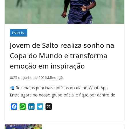
ESPECIAL
Jovem de Salto realiza sonho na
Copa do Mundo e transforma
emoção em inspiração
25 de junho de 2026
Redação
Receba as principais notícias do dia no WhatsApp!
Entre agora no nosso grupo oficial e fique por dentro de
F
W
L
T
X
a
h
i
e
c
a
n
l
e
t
k
e