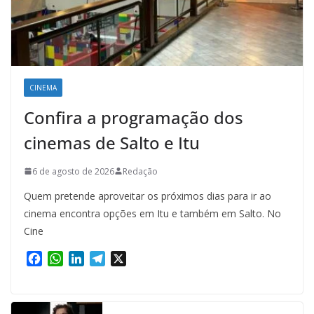
CINEMA
Confira a programação dos
cinemas de Salto e Itu
6 de agosto de 2026
Redação
Quem pretende aproveitar os próximos dias para ir ao
cinema encontra opções em Itu e também em Salto. No
Cine
F
W
L
T
X
a
h
i
e
c
a
n
l
e
t
k
e