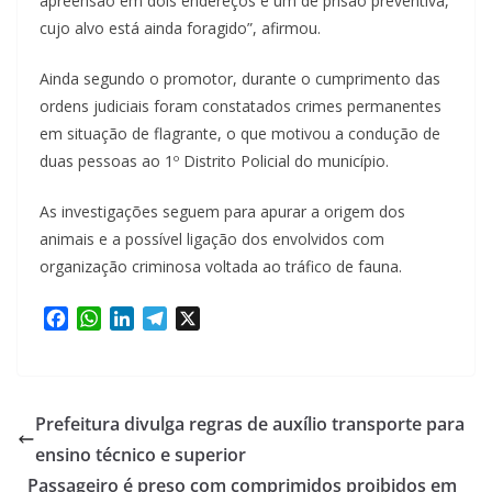
apreensão em dois endereços e um de prisão preventiva,
cujo alvo está ainda foragido”, afirmou.
Ainda segundo o promotor, durante o cumprimento das
ordens judiciais foram constatados crimes permanentes
em situação de flagrante, o que motivou a condução de
duas pessoas ao 1º Distrito Policial do município.
As investigações seguem para apurar a origem dos
animais e a possível ligação dos envolvidos com
organização criminosa voltada ao tráfico de fauna.
F
W
L
T
X
a
h
i
e
c
a
n
l
e
t
k
e
b
s
e
g
Prefeitura divulga regras de auxílio transporte para
o
A
d
r
ensino técnico e superior
o
p
I
a
Passageiro é preso com comprimidos proibidos em
k
p
n
m