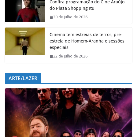
Confira programação do Cine Araújo
b
s
e
g
do Plaza Shopping Itu
o
A
d
r
o
p
I
a
30 de julho de 2026
k
p
n
m
Cinema tem estreias de terror, pré-
estreia de Homem-Aranha e sessões
especiais
22 de julho de 2026
ARTE/LAZER