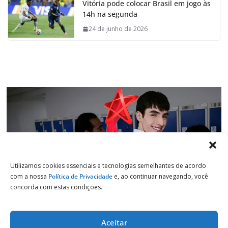
Vitória pode colocar Brasil em jogo às
b
s
e
g
14h na segunda
o
A
d
r
o
p
I
a
24 de junho de 2026
k
p
n
m
Utilizamos cookies essenciais e tecnologias semelhantes de acordo
com a nossa
Política de Privacidade
e, ao continuar navegando, você
concorda com estas condições.
Aceitar