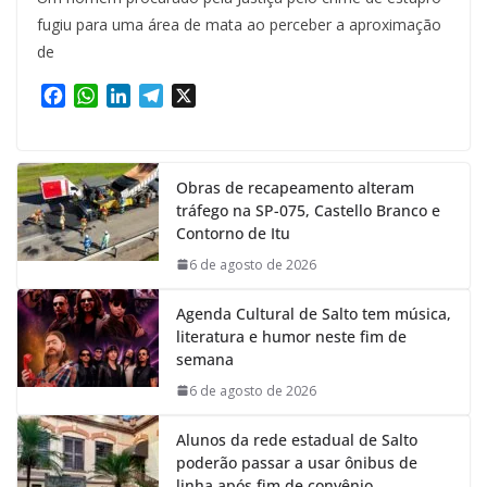
fugiu para uma área de mata ao perceber a aproximação
de
F
W
L
T
X
a
h
i
e
c
a
n
l
e
t
k
e
Obras de recapeamento alteram
b
s
e
g
tráfego na SP-075, Castello Branco e
o
A
d
r
Contorno de Itu
o
p
I
a
k
p
n
m
6 de agosto de 2026
Agenda Cultural de Salto tem música,
literatura e humor neste fim de
semana
6 de agosto de 2026
Alunos da rede estadual de Salto
poderão passar a usar ônibus de
linha após fim de convênio