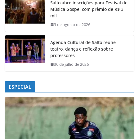
Salto abre inscrições para Festival de
b
s
e
g
Música Gospel com prêmio de R$ 3
o
A
d
r
mil
o
p
I
a
k
p
n
m
3 de agosto de 2026
Agenda Cultural de Salto reúne
teatro, dança e reflexão sobre
professores
30 de julho de 2026
ESPECIAL