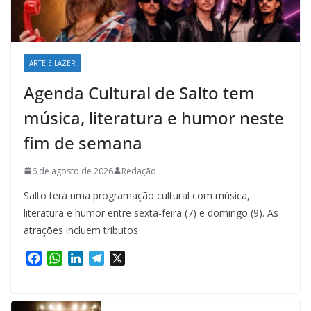
ARTE E LAZER
Agenda Cultural de Salto tem
música, literatura e humor neste
fim de semana
6 de agosto de 2026
Redação
Salto terá uma programação cultural com música,
literatura e humor entre sexta-feira (7) e domingo (9). As
atrações incluem tributos
F
W
L
T
X
a
h
i
e
c
a
n
l
e
t
k
e