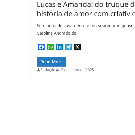
Lucas e Amanda: do truque 
história de amor com criativi
Sete anos de casamento e um sobrenome quase inf
Caroline Andrade de
F
W
L
T
X
a
h
i
e
c
a
n
l
Read More
e
t
k
e
Redação
12 de junho de 2025
b
s
e
g
o
A
d
r
o
p
I
a
k
p
n
m