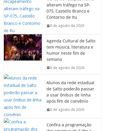
b
s
e
g
alteram tráfego na SP-
o
A
d
r
075, Castello Branco e
o
p
I
a
Contorno de Itu
k
p
n
m
6 de agosto de 2026
Agenda Cultural de Salto
tem música, literatura e
humor neste fim de
semana
6 de agosto de 2026
Alunos da rede estadual
de Salto poderão passar
a usar ônibus de linha
após fim de convênio
6 de agosto de 2026
Confira a programação
dos cinemas de Salto e