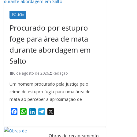
POLÍCIA
Procurado por estupro
foge para área de mata
durante abordagem em
Salto
6 de agosto de 2026
Redação
Um homem procurado pela Justiça pelo
crime de estupro fugiu para uma área de
mata ao perceber a aproximação de
F
W
L
T
X
a
h
i
e
c
a
n
l
e
t
k
e
Obras de recapeamento