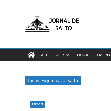
Pular
para
o
conteúdo
ARTE E LAZER
CIDADE
EMPRE
lucas esquina azul salto
ESPECIAL