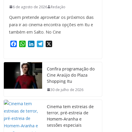
6 de agosto de 2026
Redação
Quem pretende aproveitar os próximos dias
para ir ao cinema encontra opções em Itu e
também em Salto. No Cine
F
W
L
T
X
a
h
i
e
c
a
n
l
e
t
k
e
Confira programação do
b
s
e
g
Cine Araújo do Plaza
o
A
d
r
Shopping Itu
o
p
I
a
k
p
n
m
30 de julho de 2026
Cinema tem estreias de
terror, pré-estreia de
Homem-Aranha e
sessões especiais