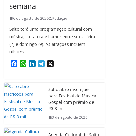
semana
6 de agosto de 2026
Redação
Salto terá uma programação cultural com
música, literatura e humor entre sexta-feira
(7) e domingo (9). As atrações incluem
tributos
F
W
L
T
X
a
h
i
e
c
a
n
l
e
t
k
e
Salto abre inscrições
b
s
e
g
para Festival de Música
o
A
d
r
Gospel com prêmio de
o
p
I
a
R$ 3 mil
k
p
n
m
3 de agosto de 2026
Agenda Cultural de Salto