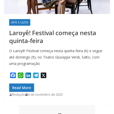
ARTE E LAZER
Laroyê! Festival começa nesta
quinta-feira
O Laroyê! Festival começa nesta quinta-feira (6) e segue
até domingo (9), no Teatro Giuseppe Verdi, Salto, com
uma programação
F
W
L
T
X
a
h
i
e
c
a
n
l
Read More
e
t
k
e
Redação
6 de novembro de 2025
b
s
e
g
o
A
d
r
o
p
I
a