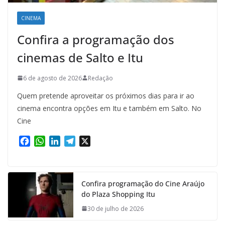
CINEMA
Confira a programação dos
cinemas de Salto e Itu
6 de agosto de 2026
Redação
Quem pretende aproveitar os próximos dias para ir ao
cinema encontra opções em Itu e também em Salto. No
Cine
F
W
L
T
X
a
h
i
e
c
a
n
l
e
t
k
e
Confira programação do Cine Araújo
b
s
e
g
do Plaza Shopping Itu
o
A
d
r
o
p
I
a
30 de julho de 2026
k
p
n
m