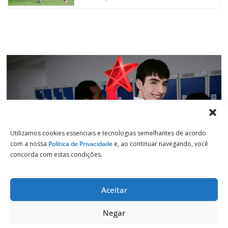
k
p
n
m
Utilizamos cookies essenciais e tecnologias semelhantes de acordo
com a nossa
Política de Privacidade
e, ao continuar navegando, você
concorda com estas condições.
Aceitar
Copyright © 2026
Jornal de Salto
. Todos os direitos reservados.
Negar