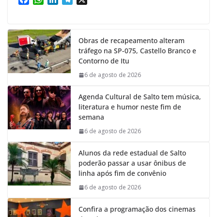
a
h
i
e
c
a
n
l
e
t
k
e
Obras de recapeamento alteram
b
s
e
g
tráfego na SP-075, Castello Branco e
o
A
d
r
Contorno de Itu
o
p
I
a
k
p
n
m
6 de agosto de 2026
Agenda Cultural de Salto tem música,
literatura e humor neste fim de
semana
6 de agosto de 2026
Alunos da rede estadual de Salto
poderão passar a usar ônibus de
linha após fim de convênio
6 de agosto de 2026
Confira a programação dos cinemas