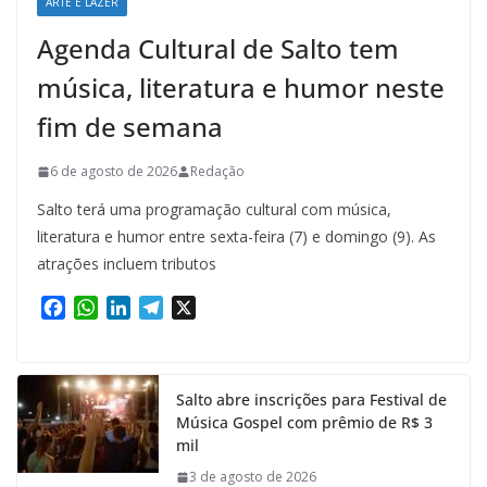
ARTE E LAZER
Agenda Cultural de Salto tem
música, literatura e humor neste
fim de semana
6 de agosto de 2026
Redação
Salto terá uma programação cultural com música,
literatura e humor entre sexta-feira (7) e domingo (9). As
atrações incluem tributos
F
W
L
T
X
a
h
i
e
c
a
n
l
e
t
k
e
Salto abre inscrições para Festival de
b
s
e
g
Música Gospel com prêmio de R$ 3
o
A
d
r
mil
o
p
I
a
k
p
n
m
3 de agosto de 2026