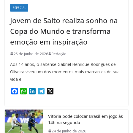
ESPECIAL
Jovem de Salto realiza sonho na
Copa do Mundo e transforma
emoção em inspiração
25 de junho de 2026
Redação
Aos 14 anos, o saltense Gabriel Henrique Rodrigues de
Oliveira viveu um dos momentos mais marcantes de sua
vida e
F
W
L
T
X
a
h
i
e
c
a
n
l
e
t
k
e
Vitória pode colocar Brasil em jogo às
b
s
e
g
14h na segunda
o
A
d
r
o
p
I
a
24 de junho de 2026