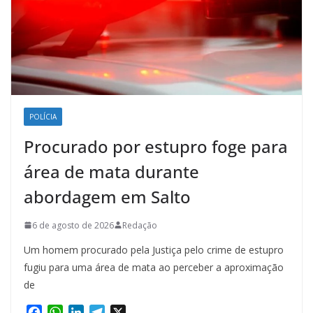
POLÍCIA
Procurado por estupro foge para
área de mata durante
abordagem em Salto
6 de agosto de 2026
Redação
Um homem procurado pela Justiça pelo crime de estupro
fugiu para uma área de mata ao perceber a aproximação
de
F
W
L
T
X