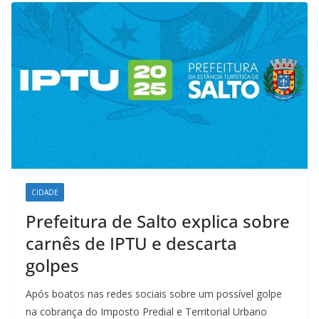
k
p
n
m
CIDADE
Prefeitura de Salto explica sobre
carnês de IPTU e descarta
golpes
Após boatos nas redes sociais sobre um possível golpe
na cobrança do Imposto Predial e Territorial Urbano