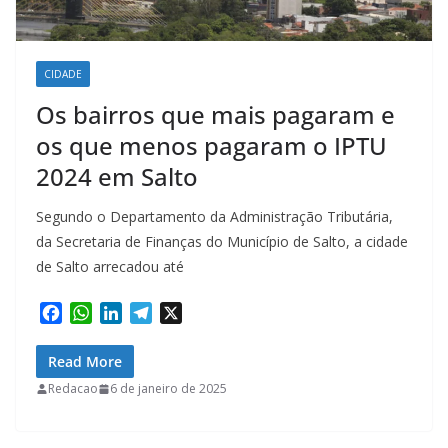
CIDADE
Os bairros que mais pagaram e
os que menos pagaram o IPTU
2024 em Salto
Segundo o Departamento da Administração Tributária,
da Secretaria de Finanças do Município de Salto, a cidade
de Salto arrecadou até
F
W
L
T
X
a
h
i
e
c
a
n
l
Read More
e
t
k
e
Redacao
6 de janeiro de 2025
b
s
e
g
o
A
d
r
o
p
I
a