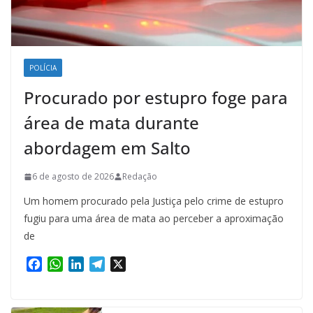
POLÍCIA
Procurado por estupro foge para
área de mata durante
abordagem em Salto
6 de agosto de 2026
Redação
Um homem procurado pela Justiça pelo crime de estupro
fugiu para uma área de mata ao perceber a aproximação
de
F
W
L
T
X
a
h
i
e
c
a
n
l
e
t
k
e