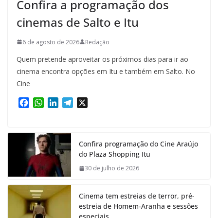
Confira a programação dos
cinemas de Salto e Itu
6 de agosto de 2026
Redação
Quem pretende aproveitar os próximos dias para ir ao
cinema encontra opções em Itu e também em Salto. No
Cine
F
W
L
T
X
a
h
i
e
c
a
n
l
e
t
k
e
Confira programação do Cine Araújo
b
s
e
g
do Plaza Shopping Itu
o
A
d
r
o
p
I
a
30 de julho de 2026
k
p
n
m
Cinema tem estreias de terror, pré-
estreia de Homem-Aranha e sessões
especiais