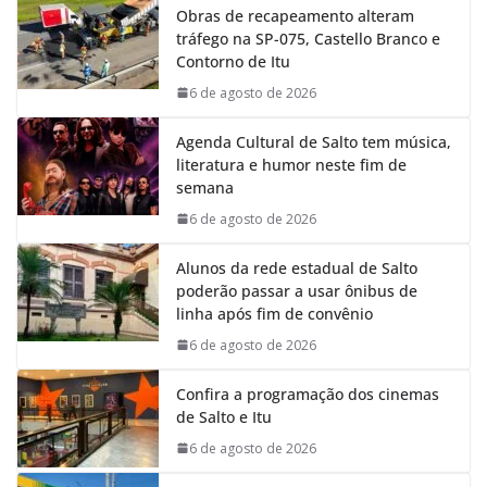
Obras de recapeamento alteram
b
s
e
g
tráfego na SP-075, Castello Branco e
o
A
d
r
Contorno de Itu
o
p
I
a
k
p
n
m
6 de agosto de 2026
Agenda Cultural de Salto tem música,
literatura e humor neste fim de
semana
6 de agosto de 2026
Alunos da rede estadual de Salto
poderão passar a usar ônibus de
linha após fim de convênio
6 de agosto de 2026
Confira a programação dos cinemas
de Salto e Itu
6 de agosto de 2026