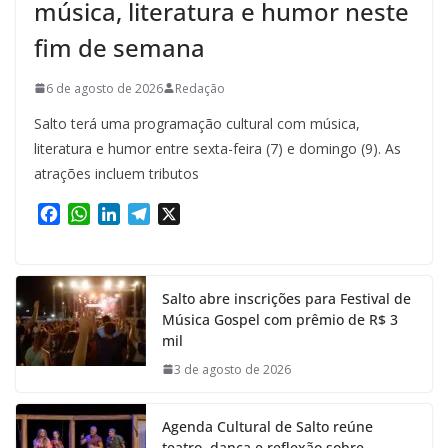
música, literatura e humor neste
fim de semana
6 de agosto de 2026
Redação
Salto terá uma programação cultural com música,
literatura e humor entre sexta-feira (7) e domingo (9). As
atrações incluem tributos
F
W
L
T
X
a
h
i
e
c
a
n
l
e
t
k
e
Salto abre inscrições para Festival de
b
s
e
g
Música Gospel com prêmio de R$ 3
o
A
d
r
mil
o
p
I
a
k
p
n
m
3 de agosto de 2026
Agenda Cultural de Salto reúne
teatro, dança e reflexão sobre