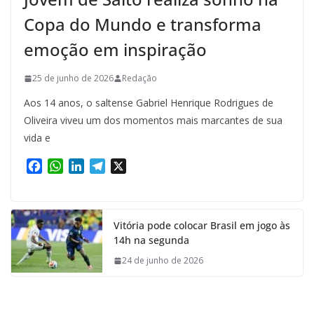
Copa do Mundo e transforma
emoção em inspiração
25 de junho de 2026
Redação
Aos 14 anos, o saltense Gabriel Henrique Rodrigues de
Oliveira viveu um dos momentos mais marcantes de sua
vida e
F
W
L
T
X
a
h
i
e
c
a
n
l
e
t
k
e
Vitória pode colocar Brasil em jogo às
b
s
e
g
14h na segunda
o
A
d
r
o
p
I
a
24 de junho de 2026
k
p
n
m