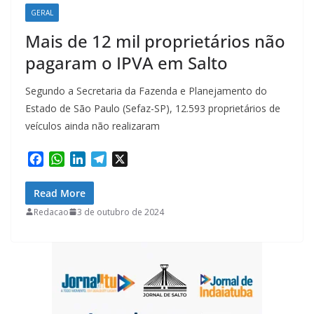
GERAL
Mais de 12 mil proprietários não
pagaram o IPVA em Salto
Segundo a Secretaria da Fazenda e Planejamento do
Estado de São Paulo (Sefaz-SP), 12.593 proprietários de
veículos ainda não realizaram
F
W
L
T
X
a
h
i
e
c
a
n
l
Read More
e
t
k
e
Redacao
3 de outubro de 2024
b
s
e
g
o
A
d
r
o
p
I
a
k
p
n
m