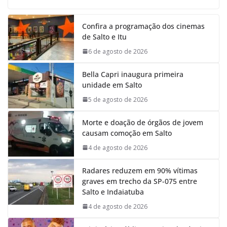
c
a
n
l
e
t
k
e
Confira a programação dos cinemas
b
s
e
g
de Salto e Itu
o
A
d
r
o
p
I
a
6 de agosto de 2026
k
p
n
m
Bella Capri inaugura primeira
unidade em Salto
5 de agosto de 2026
Morte e doação de órgãos de jovem
causam comoção em Salto
4 de agosto de 2026
Radares reduzem em 90% vítimas
graves em trecho da SP-075 entre
Salto e Indaiatuba
4 de agosto de 2026