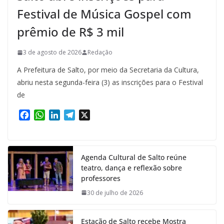
Festival de Música Gospel com
prêmio de R$ 3 mil
3 de agosto de 2026
Redação
A Prefeitura de Salto, por meio da Secretaria da Cultura,
abriu nesta segunda-feira (3) as inscrições para o Festival
de
F
W
L
T
X
a
h
i
e
c
a
n
l
e
t
k
e
Agenda Cultural de Salto reúne
b
s
e
g
teatro, dança e reflexão sobre
o
A
d
r
professores
o
p
I
a
k
p
n
m
30 de julho de 2026
Estação de Salto recebe Mostra