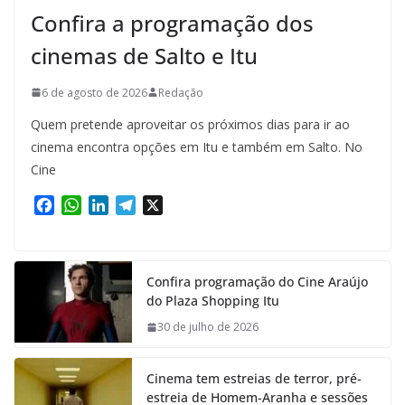
Confira a programação dos
cinemas de Salto e Itu
6 de agosto de 2026
Redação
Quem pretende aproveitar os próximos dias para ir ao
cinema encontra opções em Itu e também em Salto. No
Cine
F
W
L
T
X
a
h
i
e
c
a
n
l
e
t
k
e
Confira programação do Cine Araújo
b
s
e
g
do Plaza Shopping Itu
o
A
d
r
o
p
I
a
30 de julho de 2026
k
p
n
m
Cinema tem estreias de terror, pré-
estreia de Homem-Aranha e sessões