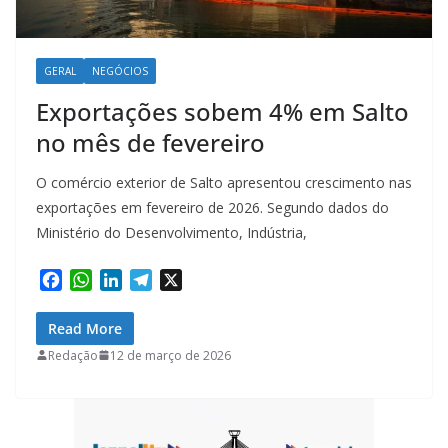
GERAL
NEGÓCIOS
Exportações sobem 4% em Salto
no mês de fevereiro
O comércio exterior de Salto apresentou crescimento nas
exportações em fevereiro de 2026. Segundo dados do
Ministério do Desenvolvimento, Indústria,
F
W
L
T
X
a
h
i
e
c
a
n
l
Read More
e
t
k
e
Redação
12 de março de 2026
b
s
e
g
o
A
d
r
o
p
I
a
k
p
n
m