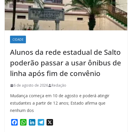
CIDADE
Alunos da rede estadual de Salto
poderão passar a usar ônibus de
linha após fim de convênio
6 de agosto de 2026
Redação
Mudança começa em 10 de agosto e poderá atingir
estudantes a partir de 12 anos; Estado afirma que
nenhum dos
F
W
L
T
X
a
h
i
e