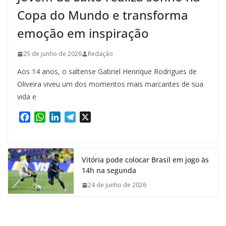
Copa do Mundo e transforma
emoção em inspiração
25 de junho de 2026
Redação
Aos 14 anos, o saltense Gabriel Henrique Rodrigues de
Oliveira viveu um dos momentos mais marcantes de sua
vida e
F
W
L
T
X
a
h
i
e
c
a
n
l
e
t
k
e
Vitória pode colocar Brasil em jogo às
b
s
e
g
14h na segunda
o
A
d
r
o
p
I
a
24 de junho de 2026
k
p
n
m