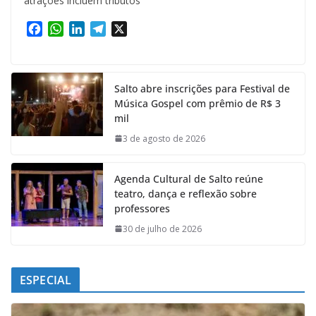
atrações incluem tributos
F
W
L
T
X
a
h
i
e
c
a
n
l
e
t
k
e
Salto abre inscrições para Festival de
b
s
e
g
Música Gospel com prêmio de R$ 3
o
A
d
r
mil
o
p
I
a
k
p
n
m
3 de agosto de 2026
Agenda Cultural de Salto reúne
teatro, dança e reflexão sobre
professores
30 de julho de 2026
ESPECIAL