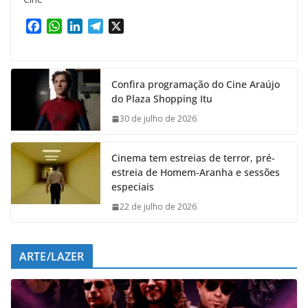
F
W
L
T
X
a
h
i
e
c
a
n
l
e
t
k
e
Confira programação do Cine Araújo
b
s
e
g
do Plaza Shopping Itu
o
A
d
r
o
p
I
a
30 de julho de 2026
k
p
n
m
Cinema tem estreias de terror, pré-
estreia de Homem-Aranha e sessões
especiais
22 de julho de 2026
ARTE/LAZER