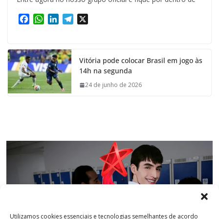
F
W
L
T
X
a
h
i
e
c
a
n
l
e
t
k
e
Vitória pode colocar Brasil em jogo às
b
s
e
g
14h na segunda
o
A
d
r
o
p
I
a
24 de junho de 2026
k
p
n
m
Utilizamos cookies essenciais e tecnologias semelhantes de acordo