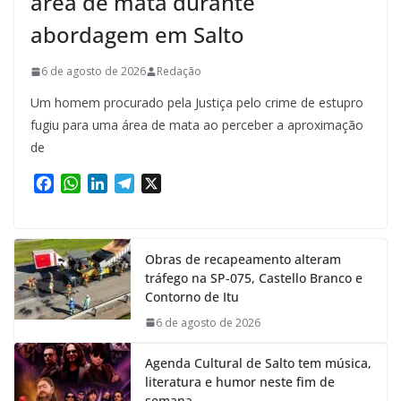
área de mata durante
abordagem em Salto
6 de agosto de 2026
Redação
Um homem procurado pela Justiça pelo crime de estupro
fugiu para uma área de mata ao perceber a aproximação
de
F
W
L
T
X
a
h
i
e
c
a
n
l
e
t
k
e
Obras de recapeamento alteram
b
s
e
g
tráfego na SP-075, Castello Branco e
o
A
d
r
Contorno de Itu
o
p
I
a
k
p
n
m
6 de agosto de 2026
Agenda Cultural de Salto tem música,
literatura e humor neste fim de
semana