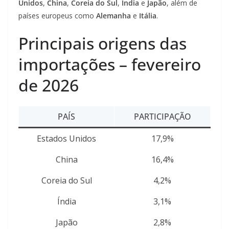
Unidos
,
China
,
Coreia do Sul
,
Índia
e
Japão
, além de
países europeus como
Alemanha
e
Itália
.
Principais origens das
importações – fevereiro
de 2026
PAÍS
PARTICIPAÇÃO
Estados Unidos
17,9%
China
16,4%
Coreia do Sul
4,2%
Índia
3,1%
Japão
2,8%