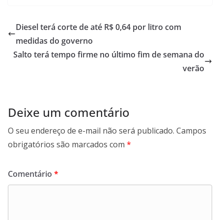
c
a
n
l
e
t
k
e
b
s
e
g
Diesel terá corte de até R$ 0,64 por litro com
o
A
d
r
medidas do governo
o
p
I
a
Salto terá tempo firme no último fim de semana do
k
p
n
m
verão
Deixe um comentário
O seu endereço de e-mail não será publicado.
Campos
obrigatórios são marcados com
*
Comentário
*