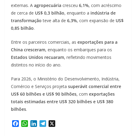
externas. A
agropecuária
cresceu
6,1%
, com acréscimo
de cerca de
US$ 0,3 bilhão
, enquanto a
indústria de
transformação
teve alta de
6,3%
, com expansão de
US$
0,85 bilhão
.
Entre os parceiros comerciais, as
exportações para a
China cresceram
, enquanto os embarques para os
Estados Unidos recuaram
, refletindo movimentos
distintos no início do ano.
Para 2026, o Ministério do Desenvolvimento, Indústria,
Comércio e Serviços projeta
superávit comercial entre
US$ 60 bilhões e US$ 90 bilhões
, com
exportações
totais estimadas entre US$ 320 bilhões e US$ 380
bilhões
.
F
W
L
T
X
a
h
i
e