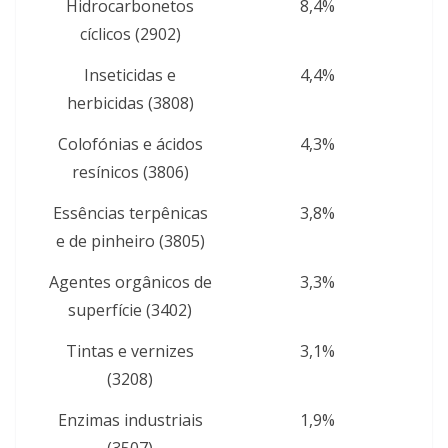
Hidrocarbonetos
8,4%
cíclicos (2902)
Inseticidas e
4,4%
herbicidas (3808)
Colofónias e ácidos
4,3%
resínicos (3806)
Essências terpênicas
3,8%
e de pinheiro (3805)
Agentes orgânicos de
3,3%
superfície (3402)
Tintas e vernizes
3,1%
(3208)
Enzimas industriais
1,9%