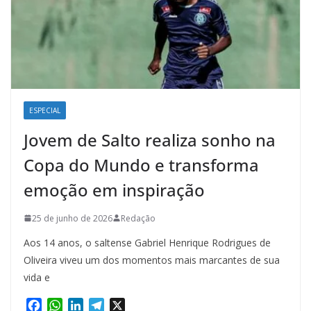
ESPECIAL
Jovem de Salto realiza sonho na
Copa do Mundo e transforma
emoção em inspiração
25 de junho de 2026
Redação
Aos 14 anos, o saltense Gabriel Henrique Rodrigues de
Oliveira viveu um dos momentos mais marcantes de sua
vida e
F
W
L
T
X