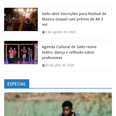
c
a
n
l
e
t
k
e
Salto abre inscrições para Festival de
b
s
e
g
Música Gospel com prêmio de R$ 3
o
A
d
r
mil
o
p
I
a
k
p
n
m
3 de agosto de 2026
Agenda Cultural de Salto reúne
teatro, dança e reflexão sobre
professores
30 de julho de 2026
ESPECIAL