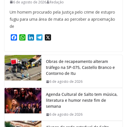
6 de agosto de 2026
Redação
Um homem procurado pela Justiça pelo crime de estupro
fugiu para uma área de mata ao perceber a aproximação
de
F
W
L
T
X
a
h
i
e
c
a
n
l
e
t
k
e
Obras de recapeamento alteram
b
s
e
g
tráfego na SP-075, Castello Branco e
o
A
d
r
Contorno de Itu
o
p
I
a
k
p
n
m
6 de agosto de 2026
Agenda Cultural de Salto tem música,
literatura e humor neste fim de
semana
6 de agosto de 2026