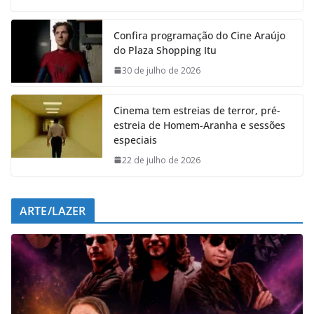
c
a
n
l
e
t
k
e
Confira programação do Cine Araújo
b
s
e
g
do Plaza Shopping Itu
o
A
d
r
o
p
I
a
30 de julho de 2026
k
p
n
m
Cinema tem estreias de terror, pré-
estreia de Homem-Aranha e sessões
especiais
22 de julho de 2026
ARTE/LAZER