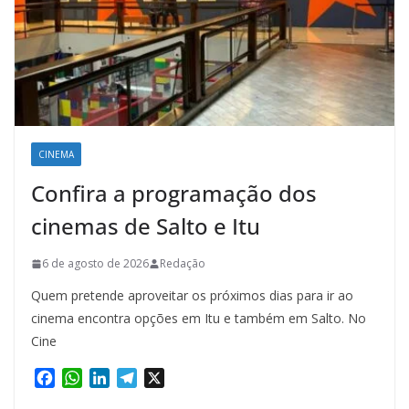
CINEMA
Confira a programação dos
cinemas de Salto e Itu
6 de agosto de 2026
Redação
Quem pretende aproveitar os próximos dias para ir ao
cinema encontra opções em Itu e também em Salto. No
Cine
F
W
L
T
X
a
h
i
e