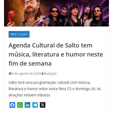
ARTE E LAZER
Agenda Cultural de Salto tem
música, literatura e humor neste
fim de semana
6 de agosto de 2026
Redação
Salto terá uma programação cultural com música,
literatura e humor entre sexta-feira (7) e domingo (9). As
atrações incluem tributos
F
W
L
T
X
a
h
i
e