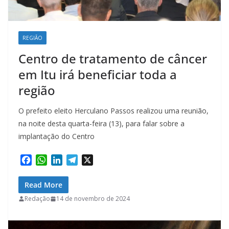
REGIÃO
Centro de tratamento de câncer
em Itu irá beneficiar toda a
região
O prefeito eleito Herculano Passos realizou uma reunião,
na noite desta quarta-feira (13), para falar sobre a
implantação do Centro
F
W
L
T
X
a
h
i
e
c
a
n
l
Read More
e
t
k
e
Redação
14 de novembro de 2024
b
s
e
g
o
A
d
r
o
p
I
a