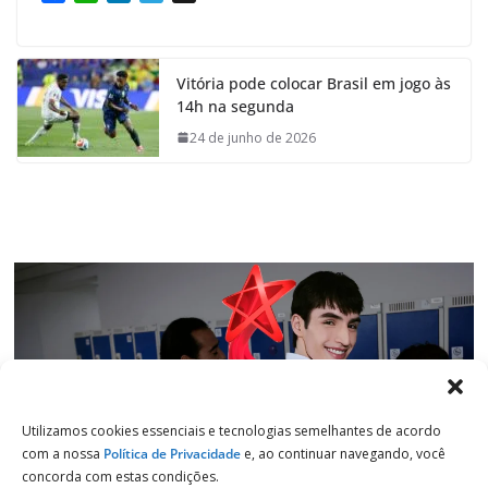
a
h
i
e
c
a
n
l
e
t
k
e
Vitória pode colocar Brasil em jogo às
b
s
e
g
14h na segunda
o
A
d
r
o
p
I
a
24 de junho de 2026
k
p
n
m
Utilizamos cookies essenciais e tecnologias semelhantes de acordo
com a nossa
Política de Privacidade
e, ao continuar navegando, você
concorda com estas condições.