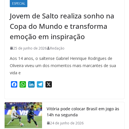
ESPECIAL
Jovem de Salto realiza sonho na
Copa do Mundo e transforma
emoção em inspiração
25 de junho de 2026
Redação
Aos 14 anos, o saltense Gabriel Henrique Rodrigues de
Oliveira viveu um dos momentos mais marcantes de sua
vida e
F
W
L
T
X
a
h
i
e
c
a
n
l
e
t
k
e
Vitória pode colocar Brasil em jogo às
b
s
e
g
14h na segunda
o
A
d
r
o
p
I
a
24 de junho de 2026
k
p
n
m