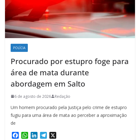
POLÍCIA
Procurado por estupro foge para
área de mata durante
abordagem em Salto
6 de agosto de 2026
Redação
Um homem procurado pela Justiça pelo crime de estupro
fugiu para uma área de mata ao perceber a aproximação
de
F
W
L
T
X