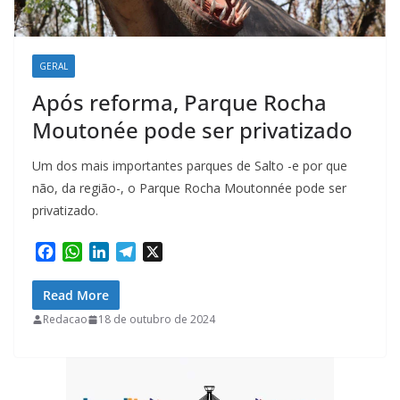
GERAL
Após reforma, Parque Rocha
Moutonée pode ser privatizado
Um dos mais importantes parques de Salto -e por que
não, da região-, o Parque Rocha Moutonnée pode ser
privatizado.
F
W
L
T
X
a
h
i
e
c
a
n
l
Read More
e
t
k
e
Redacao
18 de outubro de 2024
b
s
e
g
o
A
d
r
o
p
I
a
k
p
n
m