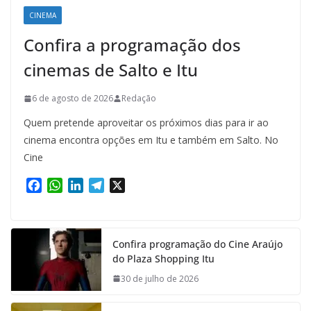
CINEMA
Confira a programação dos
cinemas de Salto e Itu
6 de agosto de 2026
Redação
Quem pretende aproveitar os próximos dias para ir ao
cinema encontra opções em Itu e também em Salto. No
Cine
F
W
L
T
X
a
h
i
e
c
a
n
l
e
t
k
e
Confira programação do Cine Araújo
b
s
e
g
do Plaza Shopping Itu
o
A
d
r
o
p
I
a
30 de julho de 2026
k
p
n
m