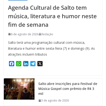
Agenda Cultural de Salto tem
música, literatura e humor neste
fim de semana
6 de agosto de 2026
Redação
Salto terá uma programação cultural com música,
literatura e humor entre sexta-feira (7) e domingo (9). As
atrações incluem tributos
F
W
L
T
X
a
h
i
e
c
a
n
l
e
t
k
e
Salto abre inscrições para Festival de
b
s
e
g
Música Gospel com prêmio de R$ 3
o
A
d
r
mil
o
p
I
a
k
p
n
m
3 de agosto de 2026