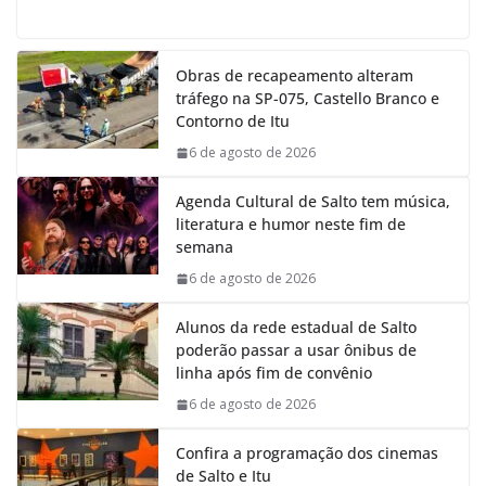
a
h
i
e
c
a
n
l
e
t
k
e
Obras de recapeamento alteram
b
s
e
g
tráfego na SP-075, Castello Branco e
o
A
d
r
Contorno de Itu
o
p
I
a
k
p
n
m
6 de agosto de 2026
Agenda Cultural de Salto tem música,
literatura e humor neste fim de
semana
6 de agosto de 2026
Alunos da rede estadual de Salto
poderão passar a usar ônibus de
linha após fim de convênio
6 de agosto de 2026
Confira a programação dos cinemas
de Salto e Itu