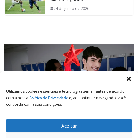
o
A
d
r
o
p
I
a
24 de junho de 2026
k
p
n
m
Utilizamos cookies essenciais e tecnologias semelhantes de acordo
com a nossa
Política de Privacidade
e, ao continuar navegando, você
concorda com estas condições.
Aceitar
Copyright © 2026
Jornal de Salto
. Todos os direitos reservados.