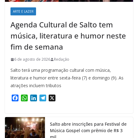
ARTE E LAZER
Agenda Cultural de Salto tem
música, literatura e humor neste
fim de semana
6 de agosto de 2026
Redação
Salto terá uma programação cultural com música,
literatura e humor entre sexta-feira (7) e domingo (9). As
atrações incluem tributos
F
W
L
T
X
a
h
i
e
c
a
n
l
e
t
k
e
Salto abre inscrições para Festival de
b
s
e
g
Música Gospel com prêmio de R$ 3
o
A
d
r
mil