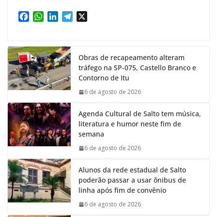
F
W
L
T
X
a
h
i
e
c
a
n
l
e
t
k
e
Obras de recapeamento alteram
b
s
e
g
tráfego na SP-075, Castello Branco e
o
A
d
r
Contorno de Itu
o
p
I
a
k
p
n
m
6 de agosto de 2026
Agenda Cultural de Salto tem música,
literatura e humor neste fim de
semana
6 de agosto de 2026
Alunos da rede estadual de Salto
poderão passar a usar ônibus de
linha após fim de convênio
6 de agosto de 2026