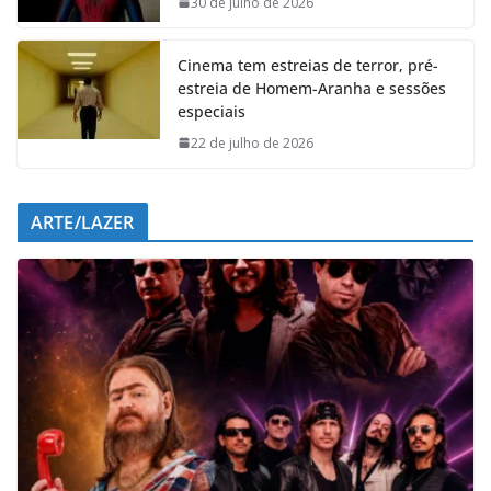
30 de julho de 2026
k
p
n
m
Cinema tem estreias de terror, pré-
estreia de Homem-Aranha e sessões
especiais
22 de julho de 2026
ARTE/LAZER