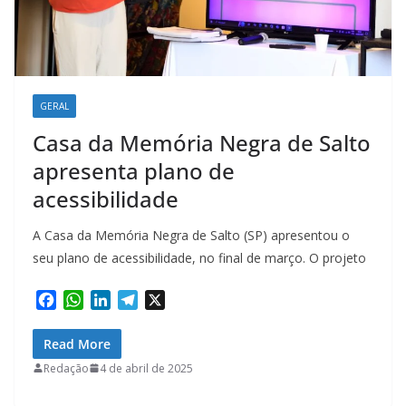
GERAL
Casa da Memória Negra de Salto
apresenta plano de
acessibilidade
A Casa da Memória Negra de Salto (SP) apresentou o
seu plano de acessibilidade, no final de março. O projeto
F
W
L
T
X
a
h
i
e
c
a
n
l
Read More
e
t
k
e
Redação
4 de abril de 2025
b
s
e
g
o
A
d
r