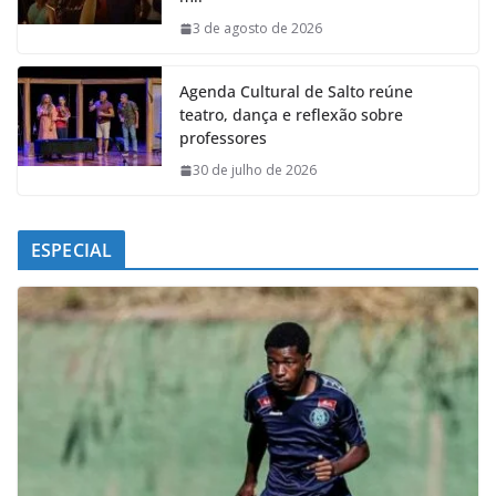
o
p
I
a
k
p
n
m
3 de agosto de 2026
Agenda Cultural de Salto reúne
teatro, dança e reflexão sobre
professores
30 de julho de 2026
ESPECIAL