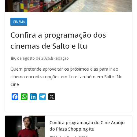
CINEMA
Confira a programação dos
cinemas de Salto e Itu
6 de agosto de 2026
Redação
Quem pretende aproveitar os próximos dias para ir ao
cinema encontra opções em Itu e também em Salto. No
Cine
F
W
L
T
X
a
h
i
e
c
a
n
l
e
t
k
e
Confira programação do Cine Araújo
b
s
e
g
do Plaza Shopping Itu
o
A
d
r
o
p
I
a