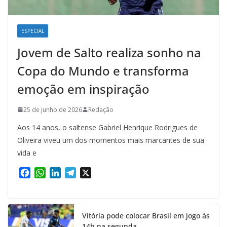
ESPECIAL
Jovem de Salto realiza sonho na
Copa do Mundo e transforma
emoção em inspiração
25 de junho de 2026
Redação
Aos 14 anos, o saltense Gabriel Henrique Rodrigues de
Oliveira viveu um dos momentos mais marcantes de sua
vida e
F
W
L
T
X
a
h
i
e
c
a
n
l
e
t
k
e
Vitória pode colocar Brasil em jogo às
b
s
e
g
14h na segunda