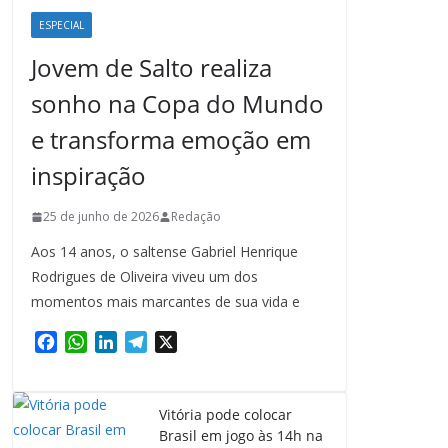
ESPECIAL
Jovem de Salto realiza
sonho na Copa do Mundo
e transforma emoção em
inspiração
25 de junho de 2026
Redação
Aos 14 anos, o saltense Gabriel Henrique
Rodrigues de Oliveira viveu um dos
momentos mais marcantes de sua vida e
F
W
L
T
X
a
h
i
e
c
a
n
l
e
t
k
e
Vitória pode colocar
b
s
e
g
Brasil em jogo às 14h na