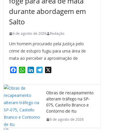
foge para área de mata
durante abordagem em
Salto
6 de agosto de 2026
Redação
Um homem procurado pela Justiça pelo
crime de estupro fugiu para uma área de
mata ao perceber a aproximação de
F
W
L
T
X
a
h
i
e
c
a
n
l
e
t
k
e
Obras de recapeamento
b
s
e
g
alteram tráfego na SP-
o
A
d
r
075, Castello Branco e
o
p
I
a
Contorno de Itu
k
p
n
m
6 de agosto de 2026