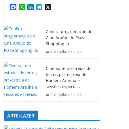
F
W
L
T
X
a
h
i
e
c
a
n
l
e
t
k
e
Confira programação do
b
s
e
g
Cine Araújo do Plaza
o
A
d
r
Shopping Itu
o
p
I
a
k
p
n
m
30 de julho de 2026
Cinema tem estreias de
terror, pré-estreia de
Homem-Aranha e
sessões especiais
22 de julho de 2026
ARTE/LAZER