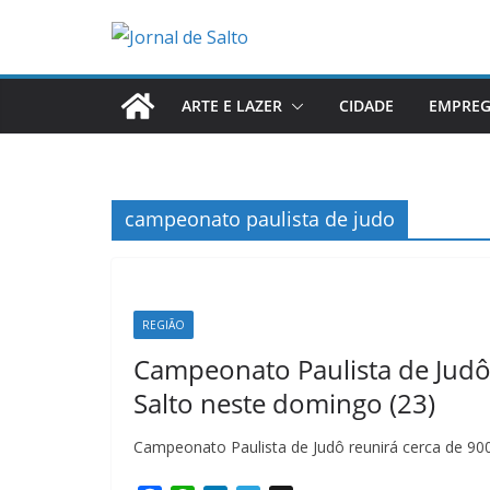
Pular
para
o
conteúdo
ARTE E LAZER
CIDADE
EMPRE
campeonato paulista de judo
REGIÃO
Campeonato Paulista de Judô 
Salto neste domingo (23)
Campeonato Paulista de Judô reunirá cerca de 900