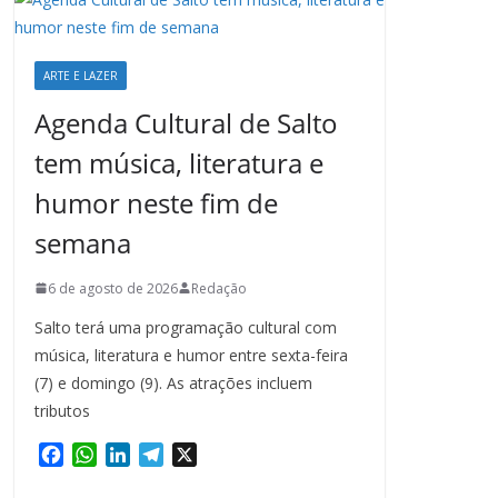
ARTE E LAZER
Agenda Cultural de Salto
tem música, literatura e
humor neste fim de
semana
6 de agosto de 2026
Redação
Salto terá uma programação cultural com
música, literatura e humor entre sexta-feira
(7) e domingo (9). As atrações incluem
tributos
F
W
L
T
X
a
h
i
e