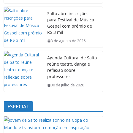
c
a
n
l
e
t
k
e
Salto abre inscrições
b
s
e
g
para Festival de Música
o
A
d
r
Gospel com prêmio de
o
p
I
a
R$ 3 mil
k
p
n
m
3 de agosto de 2026
Agenda Cultural de Salto
reúne teatro, dança e
reflexão sobre
professores
30 de julho de 2026
ESPECIAL