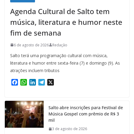
Agenda Cultural de Salto tem
música, literatura e humor neste
fim de semana
6 de agosto de 2026
Redação
Salto terá uma programação cultural com música,
literatura e humor entre sexta-feira (7) e domingo (9). As
atrações incluem tributos
F
W
L
T
X
a
h
i
e
c
a
n
l
e
t
k
e
Salto abre inscrições para Festival de
b
s
e
g
Música Gospel com prêmio de R$ 3
o
A
d
r
mil
o
p
I
a
k
p
n
m
3 de agosto de 2026