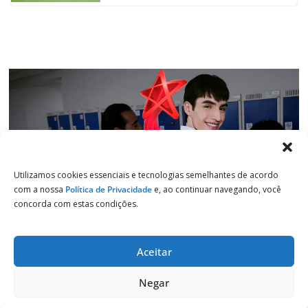
k
p
n
m
Utilizamos cookies essenciais e tecnologias semelhantes de acordo
com a nossa
Política de Privacidade
e, ao continuar navegando, você
concorda com estas condições.
Aceitar
Copyright © 2026
Jornal de Salto
. Todos os direitos reservados.
Negar