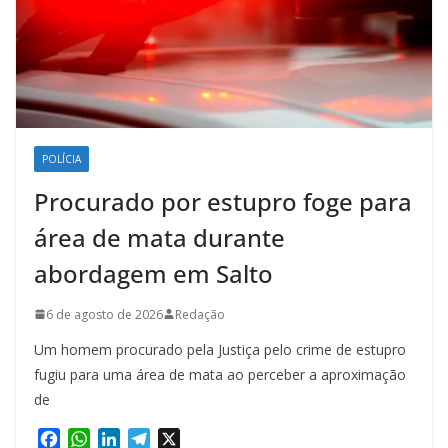
POLÍCIA
Procurado por estupro foge para
área de mata durante
abordagem em Salto
6 de agosto de 2026
Redação
Um homem procurado pela Justiça pelo crime de estupro
fugiu para uma área de mata ao perceber a aproximação
de
F
W
L
T
X