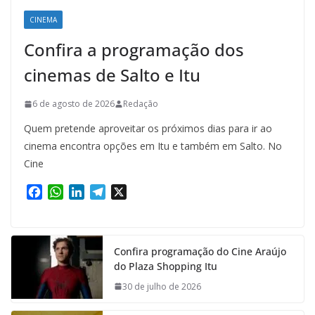
CINEMA
Confira a programação dos
cinemas de Salto e Itu
6 de agosto de 2026
Redação
Quem pretende aproveitar os próximos dias para ir ao
cinema encontra opções em Itu e também em Salto. No
Cine
F
W
L
T
X
a
h
i
e
c
a
n
l
e
t
k
e
Confira programação do Cine Araújo
b
s
e
g
do Plaza Shopping Itu
o
A
d
r
o
p
I
a
30 de julho de 2026
k
p
n
m