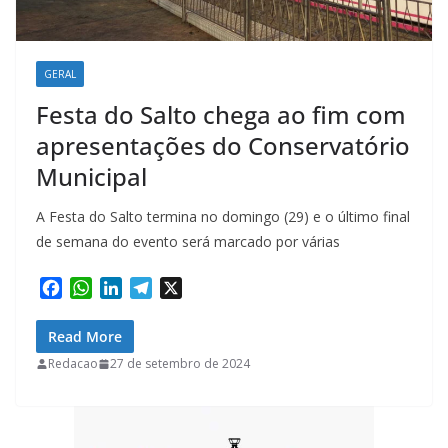
GERAL
Festa do Salto chega ao fim com
apresentações do Conservatório
Municipal
A Festa do Salto termina no domingo (29) e o último final
de semana do evento será marcado por várias
F
W
L
T
X
a
h
i
e
c
a
n
l
Read More
e
t
k
e
Redacao
27 de setembro de 2024
b
s
e
g
o
A
d
r
o
p
I
a
k
p
n
m