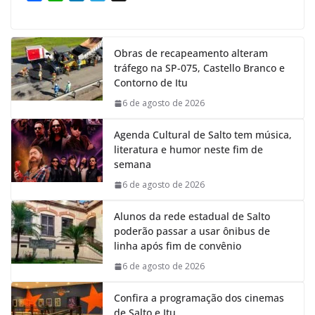
a
h
i
e
c
a
n
l
e
t
k
e
Obras de recapeamento alteram
b
s
e
g
tráfego na SP-075, Castello Branco e
o
A
d
r
Contorno de Itu
o
p
I
a
k
p
n
m
6 de agosto de 2026
Agenda Cultural de Salto tem música,
literatura e humor neste fim de
semana
6 de agosto de 2026
Alunos da rede estadual de Salto
poderão passar a usar ônibus de
linha após fim de convênio
6 de agosto de 2026
Confira a programação dos cinemas
de Salto e Itu