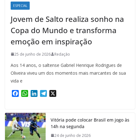
ESPECIAL
Jovem de Salto realiza sonho na
Copa do Mundo e transforma
emoção em inspiração
25 de junho de 2026
Redação
Aos 14 anos, o saltense Gabriel Henrique Rodrigues de
Oliveira viveu um dos momentos mais marcantes de sua
vida e
F
W
L
T
X
a
h
i
e
c
a
n
l
e
t
k
e
Vitória pode colocar Brasil em jogo às
b
s
e
g
14h na segunda
o
A
d
r
o
p
I
a
24 de junho de 2026