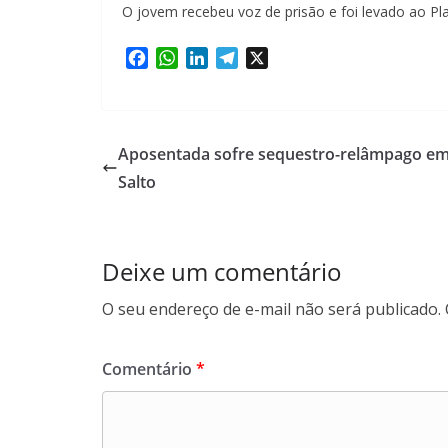
O jovem recebeu voz de prisão e foi levado ao Pla
F
W
L
T
X
a
h
i
e
c
a
n
l
e
t
k
e
b
s
e
g
Aposentada sofre sequestro-relâmpago e
o
A
d
r
Salto
o
p
I
a
k
p
n
m
Deixe um comentário
O seu endereço de e-mail não será publicado.
Comentário
*