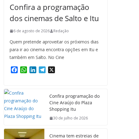
Confira a programação
dos cinemas de Salto e Itu
6 de agosto de 2026
Redação
Quem pretende aproveitar os próximos dias
para ir ao cinema encontra opções em Itu e
também em Salto. No Cine
F
W
L
T
X
a
h
i
e
c
a
n
l
e
t
k
e
Confira programação do
b
s
e
g
Cine Araújo do Plaza
o
A
d
r
Shopping Itu
o
p
I
a
k
p
n
m
30 de julho de 2026
Cinema tem estreias de