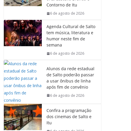
o
p
I
a
Contorno de Itu
k
p
n
m
6 de agosto de 2026
Agenda Cultural de Salto
tem música, literatura e
humor neste fim de
semana
6 de agosto de 2026
Alunos da rede estadual
de Salto poderão passar
a usar ônibus de linha
após fim de convênio
6 de agosto de 2026
Confira a programação
dos cinemas de Salto e
Itu