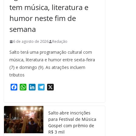
tem música, literatura e
humor neste fim de
semana
6 de agosto de 2026
Redação
Salto terá uma programação cultural com
música, literatura e humor entre sexta-feira
(7) e domingo (9). As atrações incluem
tributos
F
W
L
T
X
a
h
i
e
c
a
n
l
e
t
k
e
Salto abre inscrições
b
s
e
g
para Festival de Música
o
A
d
r
Gospel com prêmio de
o
p
I
a
R$ 3 mil
k
p
n
m