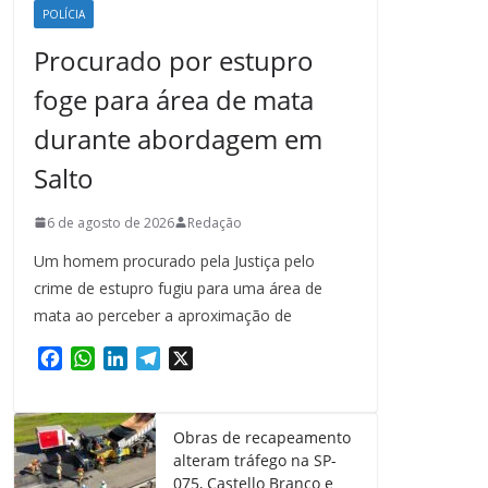
POLÍCIA
Procurado por estupro
foge para área de mata
durante abordagem em
Salto
6 de agosto de 2026
Redação
Um homem procurado pela Justiça pelo
crime de estupro fugiu para uma área de
mata ao perceber a aproximação de
F
W
L
T
X
a
h
i
e
c
a
n
l
e
t
k
e
Obras de recapeamento
b
s
e
g
alteram tráfego na SP-
o
A
d
r
075, Castello Branco e