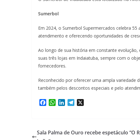
Sumerbol
Em 2024, o Sumerbol Supermercados celebra 55 a
atendimento e oferecendo oportunidades de cres
Ao longo de sua história em constante evolução,
suas três lojas em Indaiatuba, sempre com o obje
fornecedores.
Reconhecido por oferecer uma ampla variedade d
também pelos descontos especiais e pelo atendime
F
W
L
T
X
a
h
i
e
c
a
n
l
e
t
k
e
b
s
e
g
Sala Palma de Ouro recebe espetáculo “O R
o
A
d
r