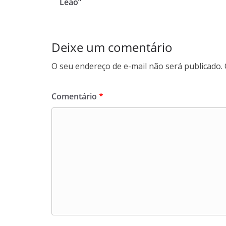
Leão”
o
p
I
a
k
p
n
m
Deixe um comentário
O seu endereço de e-mail não será publicado.
Comentário
*