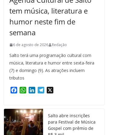
tem música, literatura e
humor neste fim de
semana
6 de agosto de 2026
Redação
Salto terá uma programação cultural com
música, literatura e humor entre sexta-feira
(7) e domingo (9). As atrações incluem
tributos
F
W
L
T
X
a
h
i
e
c
a
n
l
e
t
k
e
Salto abre inscrições
b
s
e
g
para Festival de Música
o
A
d
r
Gospel com prêmio de
o
p
I
a
R$ 3 mil