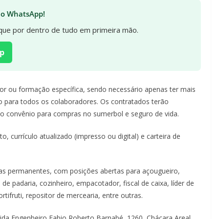
 no WhatsApp!
fique por dentro de tudo em primeira mão.
p
ior ou formação específica, sendo necessário apenas ter mais
o para todos os colaboradores. Os contratados terão
ão convênio para compras no sumerbol e seguro de vida.
 currículo atualizado (impresso ou digital) e carteira de
as permanentes, com posições abertas para açougueiro,
a de padaria, cozinheiro, empacotador, fiscal de caixa, líder de
rtifruti, repositor de mercearia, entre outras.
ida Engenheiro Fabio Roberto Barnabé, 1260, Chácara Areal.