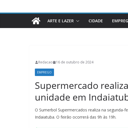
ARTE E LAZER
CIDADE
EMPRE
Redacao
16 de outubro de 2024
EMPREGO
Supermercado realiza
unidade em Indaiatu
O Sumerbol Supermercados realiza na segunda-fei
Indaiatuba. O feirão ocorrerá das 9h às 19h.