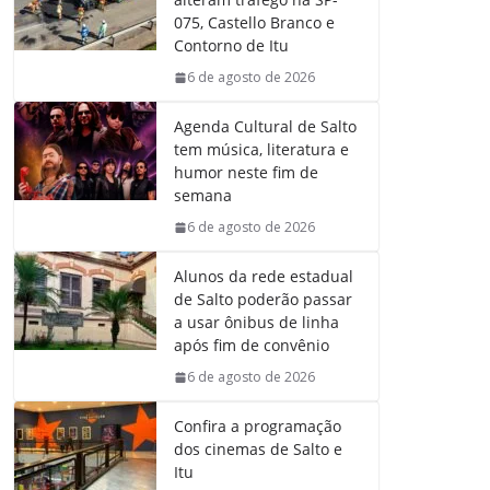
o
A
d
r
075, Castello Branco e
o
p
I
a
Contorno de Itu
k
p
n
m
6 de agosto de 2026
Agenda Cultural de Salto
tem música, literatura e
humor neste fim de
semana
6 de agosto de 2026
Alunos da rede estadual
de Salto poderão passar
a usar ônibus de linha
após fim de convênio
6 de agosto de 2026
Confira a programação
dos cinemas de Salto e
Itu