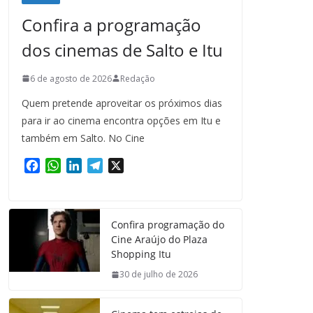
Confira a programação
dos cinemas de Salto e Itu
6 de agosto de 2026
Redação
Quem pretende aproveitar os próximos dias
para ir ao cinema encontra opções em Itu e
também em Salto. No Cine
F
W
L
T
X
a
h
i
e
c
a
n
l
e
t
k
e
Confira programação do
b
s
e
g
Cine Araújo do Plaza
o
A
d
r
Shopping Itu
o
p
I
a
k
p
n
m
30 de julho de 2026