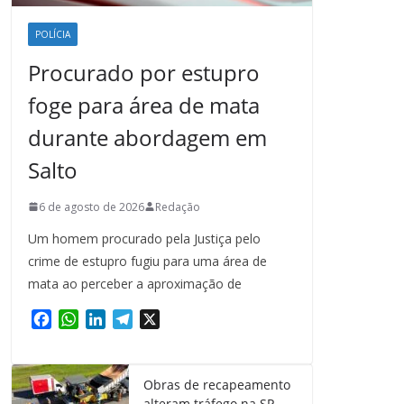
POLÍCIA
Procurado por estupro
foge para área de mata
durante abordagem em
Salto
6 de agosto de 2026
Redação
Um homem procurado pela Justiça pelo
crime de estupro fugiu para uma área de
mata ao perceber a aproximação de
F
W
L
T
X
a
h
i
e
c
a
n
l
e
t
k
e
Obras de recapeamento
b
s
e
g
alteram tráfego na SP-