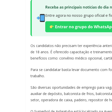
Receba as principais notícias do dia
Entre agora no nosso grupo oficial e 
Entrar no grupo do WhatsAp
Os candidatos não precisam ter experiência anter
de 18 anos. É oferecido capacitação e treinament
benefícios como: convênio médico opcional, cart
Para se candidatar basta levar documento com foto,
trabalho.
São diversas oportunidades de emprego para vag
auxiliar de depósito, balconista de frios, balconist
setor, operadora de caixa, padeiro, repositor de ho
O Sumerbol de Indaiatuba está localizado na Aven