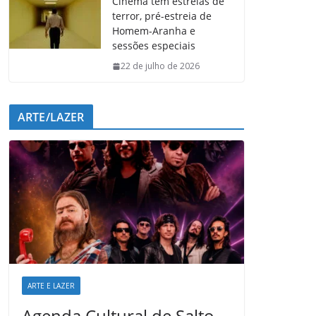
Cinema tem estreias de
terror, pré-estreia de
Homem-Aranha e
sessões especiais
22 de julho de 2026
ARTE/LAZER
ARTE E LAZER
Agenda Cultural de Salto