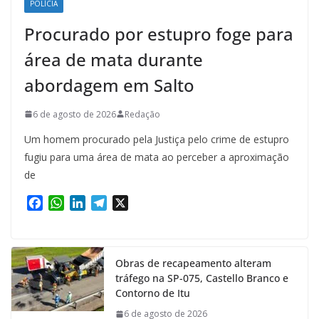
POLÍCIA
Procurado por estupro foge para
área de mata durante
abordagem em Salto
6 de agosto de 2026
Redação
Um homem procurado pela Justiça pelo crime de estupro
fugiu para uma área de mata ao perceber a aproximação
de
F
W
L
T
X
a
h
i
e
c
a
n
l
e
t
k
e
Obras de recapeamento alteram
b
s
e
g
tráfego na SP-075, Castello Branco e
o
A
d
r
Contorno de Itu
o
p
I
a
k
p
n
m
6 de agosto de 2026