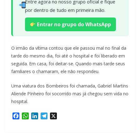
Entre agora no nosso grupo oficial e fique
por dentro de tudo em primeira mão.
Entrar no grupo do WhatsApp
O irmão da vítima contou que ele passou mal no final da
tarde do mesmo dia, foi até o hospital e foi liberado em
seguida. Em casa, foi deitar-se. Quando mais tarde seus
familiares o chamaram, ele não respondeu.
Uma viatura dos Bombeiros foi chamada, Gabriel Martins
Aliende PInheiro foi socorrido mas já chegou sem vida no
hospital.
F
W
L
T
X
a
h
i
e
c
a
n
l
e
t
k
e