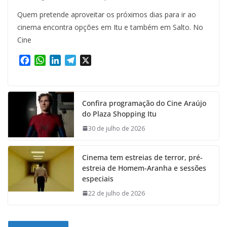
Quem pretende aproveitar os próximos dias para ir ao
cinema encontra opções em Itu e também em Salto. No
Cine
F
W
L
T
X
a
h
i
e
c
a
n
l
e
t
k
e
Confira programação do Cine Araújo
b
s
e
g
do Plaza Shopping Itu
o
A
d
r
o
p
I
a
30 de julho de 2026
k
p
n
m
Cinema tem estreias de terror, pré-
estreia de Homem-Aranha e sessões
especiais
22 de julho de 2026