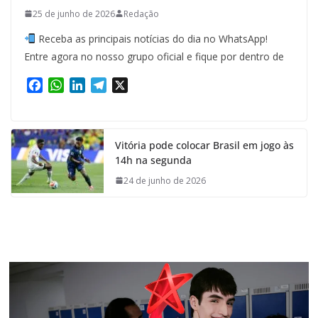
25 de junho de 2026
Redação
Receba as principais notícias do dia no WhatsApp!
Entre agora no nosso grupo oficial e fique por dentro de
F
W
L
T
X
a
h
i
e
c
a
n
l
e
t
k
e
Vitória pode colocar Brasil em jogo às
b
s
e
g
14h na segunda
o
A
d
r
o
p
I
a
24 de junho de 2026
k
p
n
m