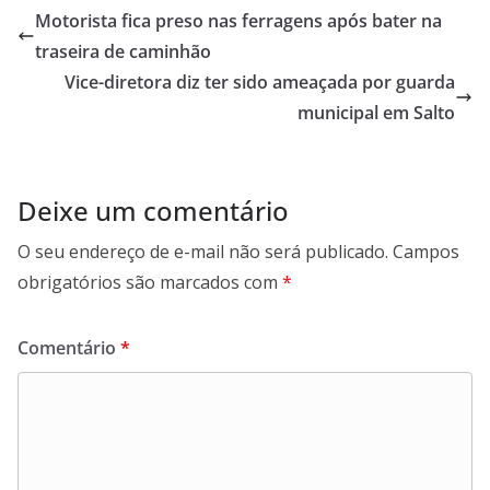
b
s
e
g
Motorista fica preso nas ferragens após bater na
o
A
d
r
traseira de caminhão
o
p
I
a
Vice-diretora diz ter sido ameaçada por guarda
k
p
n
m
municipal em Salto
Deixe um comentário
O seu endereço de e-mail não será publicado.
Campos
obrigatórios são marcados com
*
Comentário
*