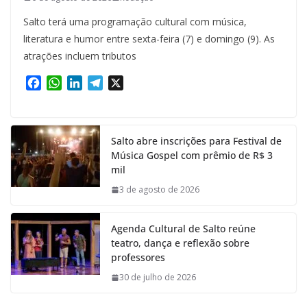
Salto terá uma programação cultural com música,
literatura e humor entre sexta-feira (7) e domingo (9). As
atrações incluem tributos
F
W
L
T
X
a
h
i
e
c
a
n
l
e
t
k
e
Salto abre inscrições para Festival de
b
s
e
g
Música Gospel com prêmio de R$ 3
o
A
d
r
mil
o
p
I
a
k
p
n
m
3 de agosto de 2026
Agenda Cultural de Salto reúne
teatro, dança e reflexão sobre
professores
30 de julho de 2026