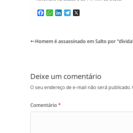
F
W
L
T
X
a
h
i
e
c
a
n
l
e
t
k
e
b
s
e
g
Homem é assassinado em Salto por “dívida
o
A
d
r
o
p
I
a
k
p
n
m
Deixe um comentário
O seu endereço de e-mail não será publicado.
Comentário
*