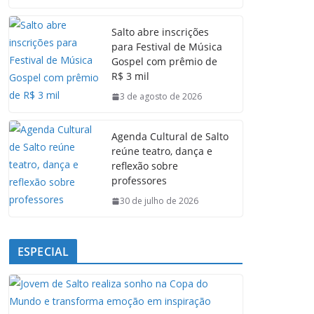
c
a
n
l
e
t
k
e
Salto abre inscrições
b
s
e
g
para Festival de Música
o
A
d
r
Gospel com prêmio de
o
p
I
a
R$ 3 mil
k
p
n
m
3 de agosto de 2026
Agenda Cultural de Salto
reúne teatro, dança e
reflexão sobre
professores
30 de julho de 2026
ESPECIAL