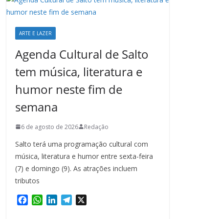
ARTE E LAZER
Agenda Cultural de Salto
tem música, literatura e
humor neste fim de
semana
6 de agosto de 2026
Redação
Salto terá uma programação cultural com
música, literatura e humor entre sexta-feira
(7) e domingo (9). As atrações incluem
tributos
F
W
L
T
X
a
h
i
e