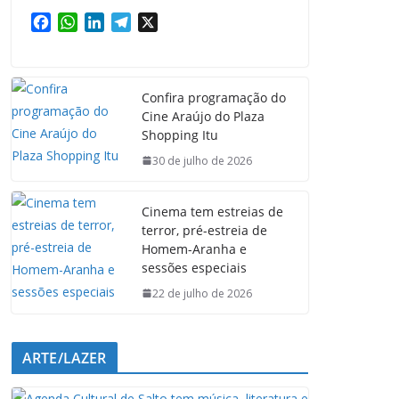
F
W
L
T
X
a
h
i
e
c
a
n
l
e
t
k
e
Confira programação do
b
s
e
g
Cine Araújo do Plaza
o
A
d
r
Shopping Itu
o
p
I
a
k
p
n
m
30 de julho de 2026
Cinema tem estreias de
terror, pré-estreia de
Homem-Aranha e
sessões especiais
22 de julho de 2026
ARTE/LAZER