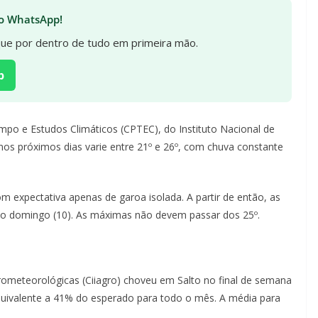
 no WhatsApp!
ique por dentro de tudo em primeira mão.
p
po e Estudos Climáticos (CPTEC), do Instituto Nacional de
nos próximos dias varie entre 21º e 26º, com chuva constante
om expectativa apenas de garoa isolada. A partir de então, as
no domingo (10). As máximas não devem passar dos 25º.
ometeorológicas (Ciiagro) choveu em Salto no final de semana
equivalente a 41% do esperado para todo o mês. A média para