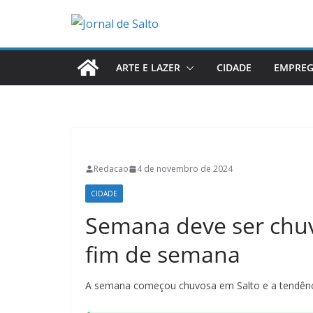
Pular
para
o
conteúdo
ARTE E LAZER
CIDADE
EMPRE
Redacao
4 de novembro de 2024
CIDADE
Semana deve ser chuv
fim de semana
A semana começou chuvosa em Salto e a tendência