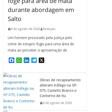
foge para área de mata
durante abordagem em
Salto
6 de agosto de 2026
Redação
Um homem procurado pela Justiça pelo
crime de estupro fugiu para uma área de
mata ao perceber a aproximação de
F
W
L
T
X
a
h
i
e
c
a
n
l
e
t
k
e
Obras de recapeamento
b
s
e
g
alteram tráfego na SP-
o
A
d
r
075, Castello Branco e
o
p
I
a
Contorno de Itu
k
p
n
m
6 de agosto de 2026