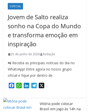
ESPECIAL
Jovem de Salto realiza
sonho na Copa do Mundo
e transforma emoção em
inspiração
25 de junho de 2026
Redação
📲 Receba as principais notícias do dia no
WhatsApp! Entre agora no nosso grupo
oficial e fique por dentro de
F
W
L
T
X
a
h
i
e
c
a
n
l
e
t
k
e
Vitória pode colocar
b
s
e
g
Brasil em jogo às 14h na