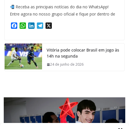
Receba as principais notícias do dia no WhatsApp!
Entre agora no nosso grupo oficial e fique por dentro de
F
W
L
T
X
a
h
i
e
c
a
n
l
e
t
k
e
Vitória pode colocar Brasil em jogo às
b
s
e
g
14h na segunda
o
A
d
r
o
p
I
a
24 de junho de 2026
k
p
n
m