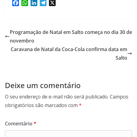
F
W
L
T
X
a
h
i
e
c
a
n
l
e
t
k
e
b
s
e
g
Programação de Natal em Salto começa no dia 30 de
o
A
d
r
novembro
o
p
I
a
Caravana de Natal da Coca-Cola confirma data em
k
p
n
m
Salto
Deixe um comentário
O seu endereço de e-mail não será publicado.
Campos
obrigatórios são marcados com
*
Comentário
*