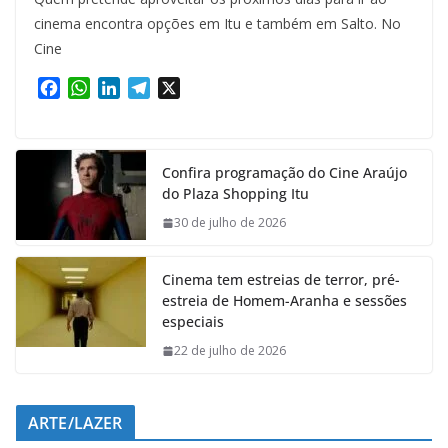
cinema encontra opções em Itu e também em Salto. No
Cine
F
W
L
T
X
a
h
i
e
c
a
n
l
e
t
k
e
Confira programação do Cine Araújo
b
s
e
g
do Plaza Shopping Itu
o
A
d
r
o
p
I
a
30 de julho de 2026
k
p
n
m
Cinema tem estreias de terror, pré-
estreia de Homem-Aranha e sessões
especiais
22 de julho de 2026
ARTE/LAZER