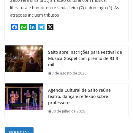
Salto terá uma programação cultural com música,
literatura e humor entre sexta-feira (7) e domingo (9). As
atrações incluem tributos
F
W
L
T
X
a
h
i
e
c
a
n
l
e
t
k
e
Salto abre inscrições para Festival de
b
s
e
g
Música Gospel com prêmio de R$ 3
o
A
d
r
mil
o
p
I
a
k
p
n
m
3 de agosto de 2026
Agenda Cultural de Salto reúne
teatro, dança e reflexão sobre
professores
30 de julho de 2026
ESPECIAL