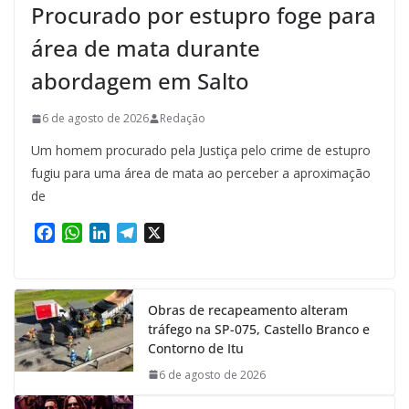
Procurado por estupro foge para
área de mata durante
abordagem em Salto
6 de agosto de 2026
Redação
Um homem procurado pela Justiça pelo crime de estupro
fugiu para uma área de mata ao perceber a aproximação
de
F
W
L
T
X
a
h
i
e
c
a
n
l
e
t
k
e
Obras de recapeamento alteram
b
s
e
g
tráfego na SP-075, Castello Branco e
o
A
d
r
Contorno de Itu
o
p
I
a
k
p
n
m
6 de agosto de 2026