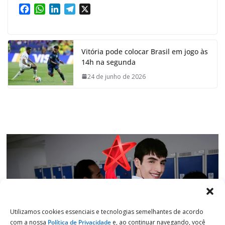
F
W
L
T
X
a
h
i
e
c
a
n
l
e
t
k
e
Vitória pode colocar Brasil em jogo às
b
s
e
g
14h na segunda
o
A
d
r
o
p
I
a
24 de junho de 2026
k
p
n
m
Utilizamos cookies essenciais e tecnologias semelhantes de acordo
com a nossa
Política de Privacidade
e, ao continuar navegando, você