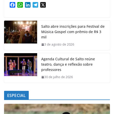
F
W
L
T
X
a
h
i
e
c
a
n
l
e
t
k
e
Salto abre inscrições para Festival de
b
s
e
g
Música Gospel com prêmio de R$ 3
o
A
d
r
mil
o
p
I
a
k
p
n
m
3 de agosto de 2026
Agenda Cultural de Salto reúne
teatro, dança e reflexão sobre
professores
30 de julho de 2026
ESPECIAL