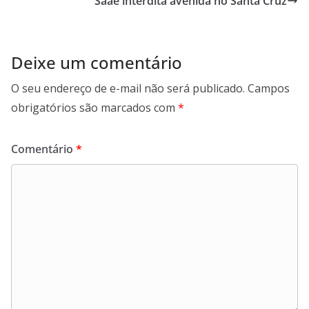
Saae interdita avenida no Santa Cruz
k
p
n
m
Deixe um comentário
O seu endereço de e-mail não será publicado.
Campos
obrigatórios são marcados com
*
Comentário
*