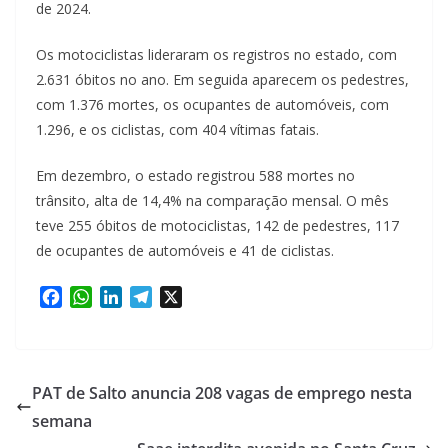
de 2024.
Os motociclistas lideraram os registros no estado, com
2.631 óbitos no ano. Em seguida aparecem os pedestres,
com 1.376 mortes, os ocupantes de automóveis, com
1.296, e os ciclistas, com 404 vítimas fatais.
Em dezembro, o estado registrou 588 mortes no
trânsito, alta de 14,4% na comparação mensal. O mês
teve 255 óbitos de motociclistas, 142 de pedestres, 117
de ocupantes de automóveis e 41 de ciclistas.
F
W
L
T
X
a
h
i
e
c
a
n
l
e
t
k
e
b
s
e
g
PAT de Salto anuncia 208 vagas de emprego nesta
o
A
d
r
semana
o
p
I
a