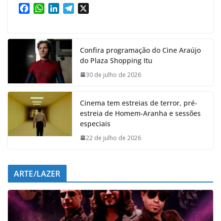
F
W
L
T
X
a
h
i
e
c
a
n
l
e
t
k
e
Confira programação do Cine Araújo
b
s
e
g
do Plaza Shopping Itu
o
A
d
r
o
p
I
a
30 de julho de 2026
k
p
n
m
Cinema tem estreias de terror, pré-
estreia de Homem-Aranha e sessões
especiais
22 de julho de 2026
ARTE/LAZER