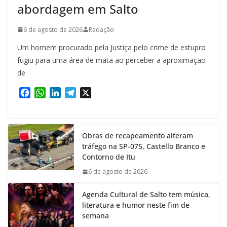
abordagem em Salto
6 de agosto de 2026
Redação
Um homem procurado pela Justiça pelo crime de estupro
fugiu para uma área de mata ao perceber a aproximação
de
F
W
L
T
X
a
h
i
e
c
a
n
l
e
t
k
e
Obras de recapeamento alteram
b
s
e
g
tráfego na SP-075, Castello Branco e
o
A
d
r
Contorno de Itu
o
p
I
a
k
p
n
m
6 de agosto de 2026
Agenda Cultural de Salto tem música,
literatura e humor neste fim de
semana