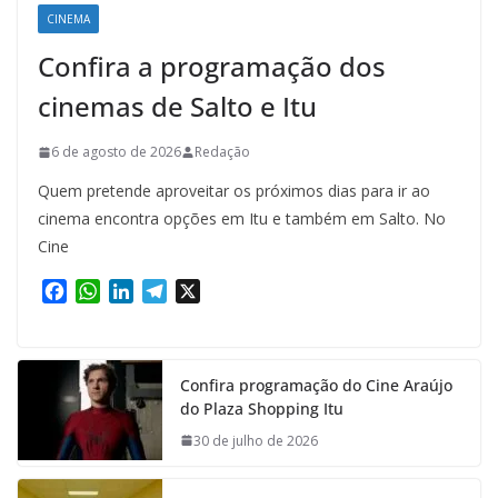
CINEMA
Confira a programação dos
cinemas de Salto e Itu
6 de agosto de 2026
Redação
Quem pretende aproveitar os próximos dias para ir ao
cinema encontra opções em Itu e também em Salto. No
Cine
F
W
L
T
X
a
h
i
e
c
a
n
l
e
t
k
e
Confira programação do Cine Araújo
b
s
e
g
do Plaza Shopping Itu
o
A
d
r
o
p
I
a
30 de julho de 2026
k
p
n
m