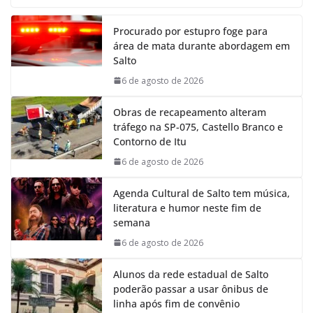
c
a
n
l
e
t
k
e
Procurado por estupro foge para
b
s
e
g
área de mata durante abordagem em
o
A
d
r
Salto
o
p
I
a
k
p
n
m
6 de agosto de 2026
Obras de recapeamento alteram
tráfego na SP-075, Castello Branco e
Contorno de Itu
6 de agosto de 2026
Agenda Cultural de Salto tem música,
literatura e humor neste fim de
semana
6 de agosto de 2026
Alunos da rede estadual de Salto
poderão passar a usar ônibus de
linha após fim de convênio