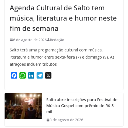
Agenda Cultural de Salto tem
música, literatura e humor neste
fim de semana
6 de agosto de 2026
Redação
Salto terá uma programação cultural com música,
literatura e humor entre sexta-feira (7) e domingo (9). As
atrações incluem tributos
F
W
L
T
X
a
h
i
e
c
a
n
l
e
t
k
e
Salto abre inscrições para Festival de
b
s
e
g
Música Gospel com prêmio de R$ 3
o
A
d
r
mil
o
p
I
a
k
p
n
m
3 de agosto de 2026