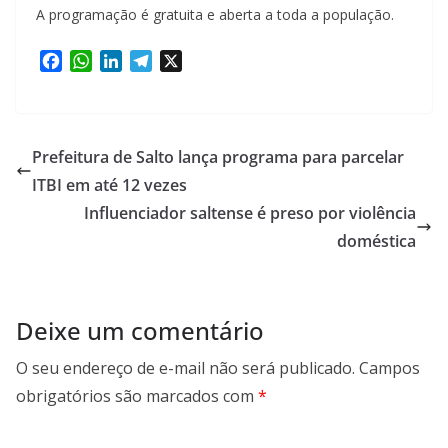
A programação é gratuita e aberta a toda a população.
F
W
L
T
X
a
h
i
e
c
a
n
l
e
t
k
e
b
s
e
g
Prefeitura de Salto lança programa para parcelar
o
A
d
r
ITBI em até 12 vezes
o
p
I
a
Influenciador saltense é preso por violência
k
p
n
m
doméstica
Deixe um comentário
O seu endereço de e-mail não será publicado.
Campos
obrigatórios são marcados com
*