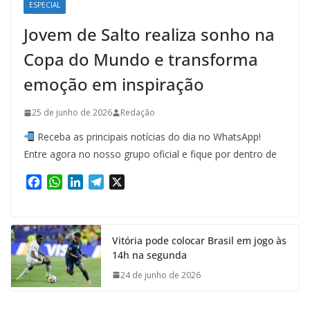
ESPECIAL
Jovem de Salto realiza sonho na
Copa do Mundo e transforma
emoção em inspiração
25 de junho de 2026
Redação
Receba as principais notícias do dia no WhatsApp!
Entre agora no nosso grupo oficial e fique por dentro de
F
W
L
T
X
a
h
i
e
c
a
n
l
e
t
k
e
Vitória pode colocar Brasil em jogo às
b
s
e
g
14h na segunda
o
A
d
r
o
p
I
a
24 de junho de 2026
k
p
n
m