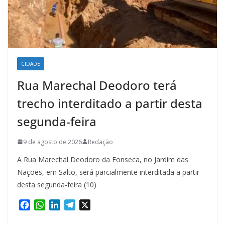
CIDADE
Rua Marechal Deodoro terá
trecho interditado a partir desta
segunda-feira
9 de agosto de 2026
Redação
A Rua Marechal Deodoro da Fonseca, no Jardim das
Nações, em Salto, será parcialmente interditada a partir
desta segunda-feira (10)
F
W
L
T
X
a
h
i
e