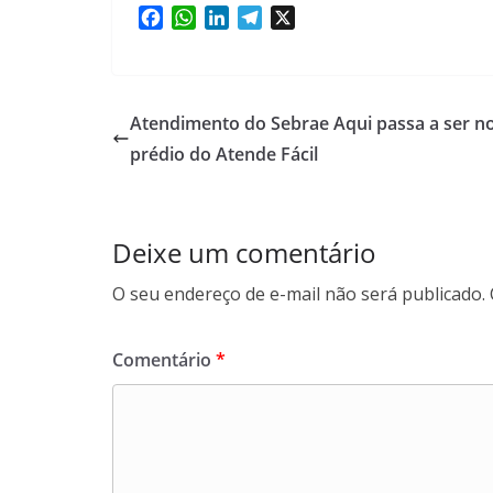
F
W
L
T
X
a
h
i
e
c
a
n
l
e
t
k
e
b
s
e
g
Atendimento do Sebrae Aqui passa a ser n
o
A
d
r
prédio do Atende Fácil
o
p
I
a
k
p
n
m
Deixe um comentário
O seu endereço de e-mail não será publicado.
Comentário
*