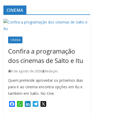
CINEMA
CINEMA
Confira a programação
dos cinemas de Salto e Itu
6 de agosto de 2026
Redação
Quem pretende aproveitar os próximos dias
para ir ao cinema encontra opções em Itu e
também em Salto. No Cine
F
W
L
T
X
a
h
i
e
c
a
n
l