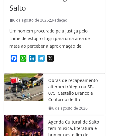
Salto
6 de agosto de 2026
Redação
Um homem procurado pela Justiça pelo
crime de estupro fugiu para uma área de
mata ao perceber a aproximação de
F
W
L
T
X
a
h
i
e
c
a
n
l
e
t
k
e
Obras de recapeamento
b
s
e
g
alteram tráfego na SP-
o
A
d
r
075, Castello Branco e
o
p
I
a
Contorno de Itu
k
p
n
m
6 de agosto de 2026
Agenda Cultural de Salto
tem música, literatura e
humor neste fim de