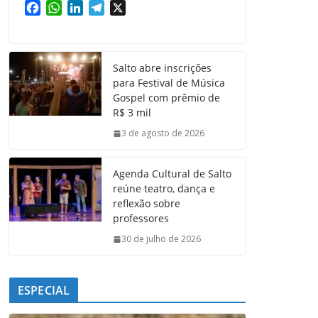
F
W
L
T
X
a
h
i
e
c
a
n
l
e
t
k
e
Salto abre inscrições
b
s
e
g
para Festival de Música
o
A
d
r
Gospel com prêmio de
o
p
I
a
R$ 3 mil
k
p
n
m
3 de agosto de 2026
Agenda Cultural de Salto
reúne teatro, dança e
reflexão sobre
professores
30 de julho de 2026
ESPECIAL