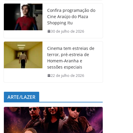
e
t
k
e
Confira programação do
b
s
e
g
Cine Araújo do Plaza
o
A
d
r
Shopping Itu
o
p
I
a
k
p
n
m
30 de julho de 2026
Cinema tem estreias de
terror, pré-estreia de
Homem-Aranha e
sessões especiais
22 de julho de 2026
ARTE/LAZER