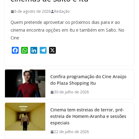
6 de agosto de 2026
Redação
Quem pretende aproveitar os próximos dias para ir ao
cinema encontra opções em Itu e também em Salto. No
Cine
F
W
L
T
X
a
h
i
e
c
a
n
l
e
t
k
e
Confira programação do Cine Araújo
b
s
e
g
do Plaza Shopping Itu
o
A
d
r
o
p
I
a
30 de julho de 2026
k
p
n
m
Cinema tem estreias de terror, pré-
estreia de Homem-Aranha e sessões
especiais
22 de julho de 2026