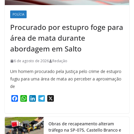
POLÍCIA
Procurado por estupro foge para
área de mata durante
abordagem em Salto
6 de agosto de 2026
Redação
Um homem procurado pela Justiça pelo crime de estupro
fugiu para uma área de mata ao perceber a aproximação
de
F
W
L
T
X
a
h
i
e
c
a
n
l
e
t
k
e
Obras de recapeamento alteram
b
s
e
g
tráfego na SP-075, Castello Branco e
o
A
d
r