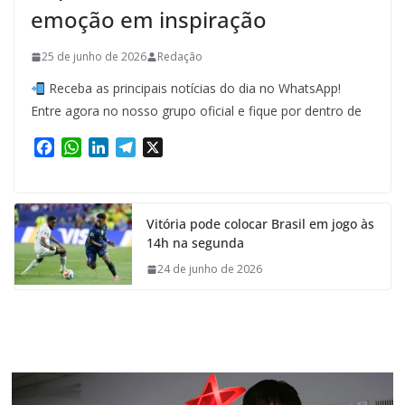
emoção em inspiração
25 de junho de 2026
Redação
Receba as principais notícias do dia no WhatsApp!
Entre agora no nosso grupo oficial e fique por dentro de
F
W
L
T
X
a
h
i
e
c
a
n
l
e
t
k
e
Vitória pode colocar Brasil em jogo às
b
s
e
g
14h na segunda
o
A
d
r
o
p
I
a
24 de junho de 2026
k
p
n
m