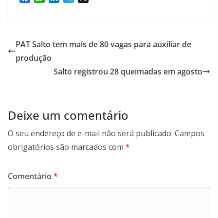
a
h
i
e
c
a
n
l
e
t
k
e
b
s
e
g
PAT Salto tem mais de 80 vagas para auxiliar de
o
A
d
r
produção
o
p
I
a
Salto registrou 28 queimadas em agosto
k
p
n
m
Deixe um comentário
O seu endereço de e-mail não será publicado.
Campos
obrigatórios são marcados com
*
Comentário
*