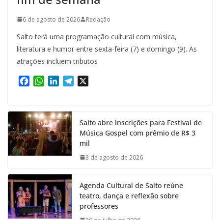
6 de agosto de 2026
Redação
Salto terá uma programação cultural com música,
literatura e humor entre sexta-feira (7) e domingo (9). As
atrações incluem tributos
F
W
L
T
X
a
h
i
e
c
a
n
l
e
t
k
e
Salto abre inscrições para Festival de
b
s
e
g
Música Gospel com prêmio de R$ 3
o
A
d
r
mil
o
p
I
a
k
p
n
m
3 de agosto de 2026
Agenda Cultural de Salto reúne
teatro, dança e reflexão sobre
professores