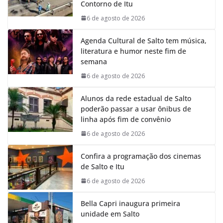
Contorno de Itu
o
p
I
a
k
p
n
m
6 de agosto de 2026
Agenda Cultural de Salto tem música,
literatura e humor neste fim de
semana
6 de agosto de 2026
Alunos da rede estadual de Salto
poderão passar a usar ônibus de
linha após fim de convênio
6 de agosto de 2026
Confira a programação dos cinemas
de Salto e Itu
6 de agosto de 2026
Bella Capri inaugura primeira
unidade em Salto