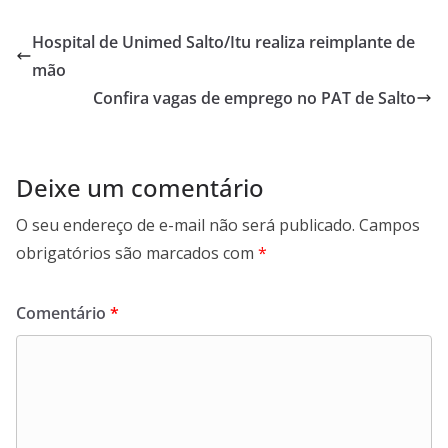
e
t
k
e
b
s
e
g
Hospital de Unimed Salto/Itu realiza reimplante de
o
A
d
r
mão
o
p
I
a
Confira vagas de emprego no PAT de Salto
k
p
n
m
Deixe um comentário
O seu endereço de e-mail não será publicado.
Campos
obrigatórios são marcados com
*
Comentário
*