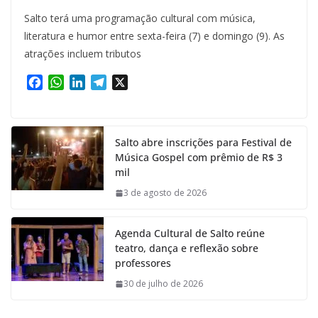
Salto terá uma programação cultural com música,
literatura e humor entre sexta-feira (7) e domingo (9). As
atrações incluem tributos
F
W
L
T
X
a
h
i
e
c
a
n
l
e
t
k
e
Salto abre inscrições para Festival de
b
s
e
g
Música Gospel com prêmio de R$ 3
o
A
d
r
mil
o
p
I
a
k
p
n
m
3 de agosto de 2026
Agenda Cultural de Salto reúne
teatro, dança e reflexão sobre
professores
30 de julho de 2026