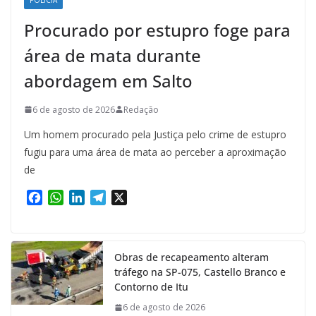
Procurado por estupro foge para
área de mata durante
abordagem em Salto
6 de agosto de 2026
Redação
Um homem procurado pela Justiça pelo crime de estupro
fugiu para uma área de mata ao perceber a aproximação
de
F
W
L
T
X
a
h
i
e
c
a
n
l
e
t
k
e
Obras de recapeamento alteram
b
s
e
g
tráfego na SP-075, Castello Branco e
o
A
d
r
Contorno de Itu
o
p
I
a
k
p
n
m
6 de agosto de 2026