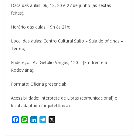
Data das aulas: 06, 13, 20 e 27 de junho (às sextas
feiras);
Horário das aulas: 19h às 21h;
Local das aulas: Centro Cultural Salto – Sala de oficinas –
Térreo;
Endereço: Av. Getúlio Vargas, 120 – (Em frente à
Rodoviária);
Formato: Oficina presencial;
Acessibilidade: Intérprete de Libras (comunicacional) e
local adaptado (arquitetônica).
F
W
L
T
X
a
h
i
e
c
a
n
l