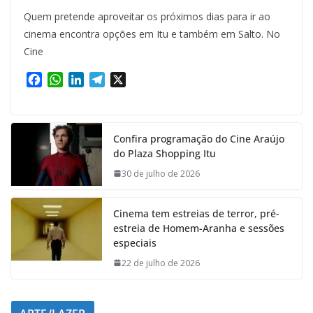
Quem pretende aproveitar os próximos dias para ir ao
cinema encontra opções em Itu e também em Salto. No
Cine
F
W
L
T
X
a
h
i
e
c
a
n
l
e
t
k
e
Confira programação do Cine Araújo
b
s
e
g
do Plaza Shopping Itu
o
A
d
r
o
p
I
a
30 de julho de 2026
k
p
n
m
Cinema tem estreias de terror, pré-
estreia de Homem-Aranha e sessões
especiais
22 de julho de 2026