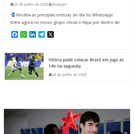
25 de junho de 2026
Redação
Receba as principais notícias do dia no WhatsApp!
Entre agora no nosso grupo oficial e fique por dentro de
F
W
L
T
X
a
h
i
e
c
a
n
l
e
t
k
e
Vitória pode colocar Brasil em jogo às
b
s
e
g
14h na segunda
o
A
d
r
o
p
I
a
24 de junho de 2026
k
p
n
m