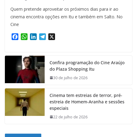
Quem pretende aproveitar os próximos dias para ir ao
cinema encontra opções em Itu e também em Salto. No
Cine
F
W
L
T
X
a
h
i
e
c
a
n
l
e
t
k
e
Confira programação do Cine Araújo
b
s
e
g
do Plaza Shopping Itu
o
A
d
r
o
p
I
a
30 de julho de 2026
k
p
n
m
Cinema tem estreias de terror, pré-
estreia de Homem-Aranha e sessões
especiais
22 de julho de 2026