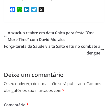
F
W
L
T
X
a
h
i
e
c
a
n
l
e
t
k
e
b
s
e
g
Anzuclub reabre em data única para festa “One
o
A
d
r
More Time” com David Morales
o
p
I
a
Força-tarefa da Saúde visita Salto e Itu no combate à
k
p
n
m
dengue
Deixe um comentário
O seu endereço de e-mail não será publicado.
Campos
obrigatórios são marcados com
*
Comentário
*