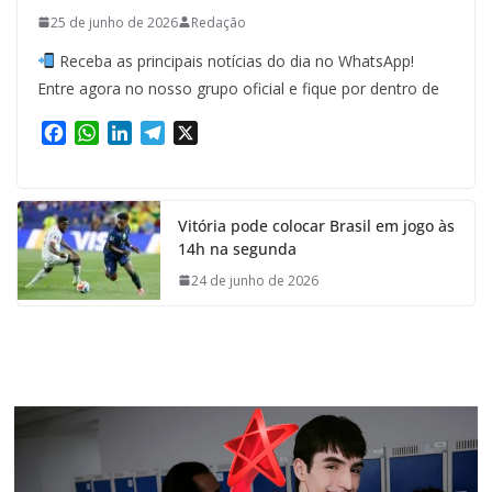
25 de junho de 2026
Redação
Receba as principais notícias do dia no WhatsApp!
Entre agora no nosso grupo oficial e fique por dentro de
F
W
L
T
X
a
h
i
e
c
a
n
l
e
t
k
e
Vitória pode colocar Brasil em jogo às
b
s
e
g
14h na segunda
o
A
d
r
o
p
I
a
24 de junho de 2026
k
p
n
m