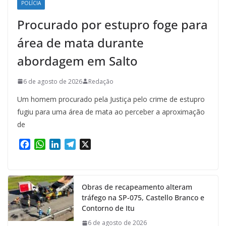
POLÍCIA
Procurado por estupro foge para
área de mata durante
abordagem em Salto
6 de agosto de 2026
Redação
Um homem procurado pela Justiça pelo crime de estupro
fugiu para uma área de mata ao perceber a aproximação
de
F
W
L
T
X
a
h
i
e
c
a
n
l
e
t
k
e
Obras de recapeamento alteram
b
s
e
g
tráfego na SP-075, Castello Branco e
o
A
d
r
Contorno de Itu
o
p
I
a
k
p
n
m
6 de agosto de 2026