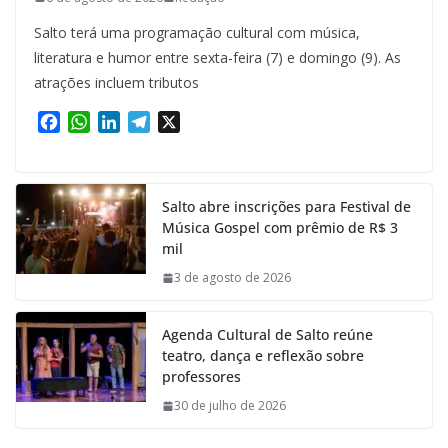
Salto terá uma programação cultural com música,
literatura e humor entre sexta-feira (7) e domingo (9). As
atrações incluem tributos
F
W
L
T
X
a
h
i
e
c
a
n
l
e
t
k
e
Salto abre inscrições para Festival de
b
s
e
g
Música Gospel com prêmio de R$ 3
o
A
d
r
mil
o
p
I
a
k
p
n
m
3 de agosto de 2026
Agenda Cultural de Salto reúne
teatro, dança e reflexão sobre
professores
30 de julho de 2026