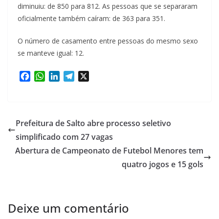
diminuiu: de 850 para 812. As pessoas que se separaram
oficialmente também caíram: de 363 para 351.
O número de casamento entre pessoas do mesmo sexo
se manteve igual: 12.
F
W
L
T
X
a
h
i
e
c
a
n
l
e
t
k
e
b
s
e
g
Prefeitura de Salto abre processo seletivo
o
A
d
r
simplificado com 27 vagas
o
p
I
a
Abertura de Campeonato de Futebol Menores tem
k
p
n
m
quatro jogos e 15 gols
Deixe um comentário