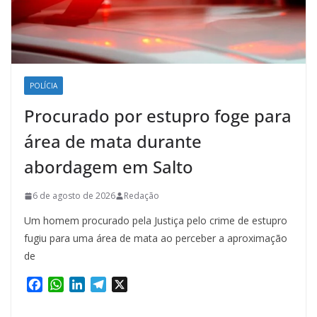
POLÍCIA
Procurado por estupro foge para
área de mata durante
abordagem em Salto
6 de agosto de 2026
Redação
Um homem procurado pela Justiça pelo crime de estupro
fugiu para uma área de mata ao perceber a aproximação
de
F
W
L
T
X
a
h
i
e
c
a
n
l