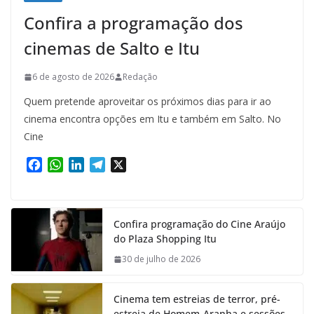
Confira a programação dos
cinemas de Salto e Itu
6 de agosto de 2026
Redação
Quem pretende aproveitar os próximos dias para ir ao
cinema encontra opções em Itu e também em Salto. No
Cine
F
W
L
T
X
a
h
i
e
c
a
n
l
e
t
k
e
Confira programação do Cine Araújo
b
s
e
g
do Plaza Shopping Itu
o
A
d
r
o
p
I
a
30 de julho de 2026
k
p
n
m
Cinema tem estreias de terror, pré-
estreia de Homem-Aranha e sessões