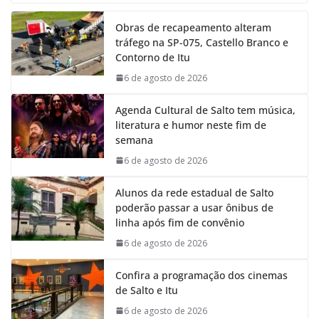
e
t
k
e
Obras de recapeamento alteram
b
s
e
g
tráfego na SP-075, Castello Branco e
o
A
d
r
Contorno de Itu
o
p
I
a
k
p
n
m
6 de agosto de 2026
Agenda Cultural de Salto tem música,
literatura e humor neste fim de
semana
6 de agosto de 2026
Alunos da rede estadual de Salto
poderão passar a usar ônibus de
linha após fim de convênio
6 de agosto de 2026
Confira a programação dos cinemas
de Salto e Itu
6 de agosto de 2026