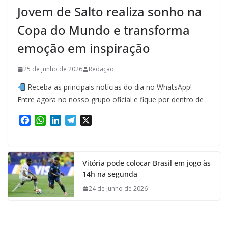
Jovem de Salto realiza sonho na
Copa do Mundo e transforma
emoção em inspiração
25 de junho de 2026
Redação
Receba as principais notícias do dia no WhatsApp!
Entre agora no nosso grupo oficial e fique por dentro de
F
W
L
T
X
a
h
i
e
c
a
n
l
e
t
k
e
Vitória pode colocar Brasil em jogo às
b
s
e
g
14h na segunda
o
A
d
r
o
p
I
a
24 de junho de 2026
k
p
n
m