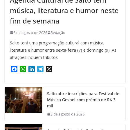
música, literatura e humor neste
fim de semana
6 de agosto de 2026
Redação
Salto terá uma programação cultural com música,
literatura e humor entre sexta-feira (7) e domingo (9). As
atrações incluem tributos
F
W
L
T
X
a
h
i
e
c
a
n
l
e
t
k
e
Salto abre inscrições para Festival de
b
s
e
g
Música Gospel com prêmio de R$ 3
o
A
d
r
mil
o
p
I
a
k
p
n
m
3 de agosto de 2026