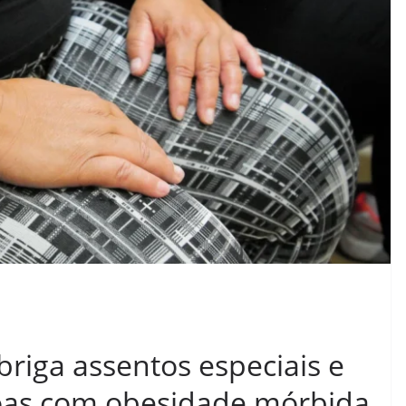
briga assentos especiais e
soas com obesidade mórbida