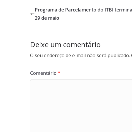
e
t
k
e
b
s
e
g
Programa de Parcelamento do ITBI termin
o
A
d
r
29 de maio
o
p
I
a
k
p
n
m
Deixe um comentário
O seu endereço de e-mail não será publicado.
Comentário
*