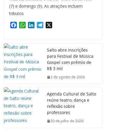
(7) e domingo (9). As atrações incluem
tributos
F
W
L
T
X
a
h
i
e
c
a
n
l
e
t
k
e
Salto abre inscrições
b
s
e
g
para Festival de Música
o
A
d
r
Gospel com prêmio de
o
p
I
a
R$ 3 mil
k
p
n
m
3 de agosto de 2026
Agenda Cultural de Salto
reúne teatro, dança e
reflexão sobre
professores
30 de julho de 2026