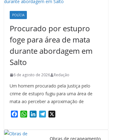
POLÍCIA
Procurado por estupro
foge para área de mata
durante abordagem em
Salto
6 de agosto de 2026
Redação
Um homem procurado pela Justiça pelo
crime de estupro fugiu para uma área de
mata ao perceber a aproximação de
F
W
L
T
X
a
h
i
e
c
a
n
l
e
t
k
e
Obras de recapeamento