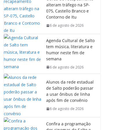
b
s
e
g
alteram tráfego na SP-
o
A
d
r
075, Castello Branco e
o
p
I
a
Contorno de Itu
k
p
n
m
6 de agosto de 2026
Agenda Cultural de Salto
tem música, literatura e
humor neste fim de
semana
6 de agosto de 2026
Alunos da rede estadual
de Salto poderão passar
a usar ônibus de linha
após fim de convênio
6 de agosto de 2026
Confira a programação
dos cinemas de Salto e