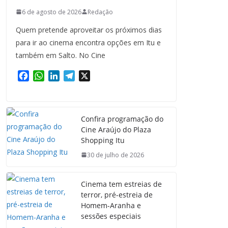
6 de agosto de 2026
Redação
Quem pretende aproveitar os próximos dias
para ir ao cinema encontra opções em Itu e
também em Salto. No Cine
F
W
L
T
X
a
h
i
e
c
a
n
l
e
t
k
e
Confira programação do
b
s
e
g
Cine Araújo do Plaza
o
A
d
r
Shopping Itu
o
p
I
a
k
p
n
m
30 de julho de 2026
Cinema tem estreias de
terror, pré-estreia de
Homem-Aranha e
sessões especiais