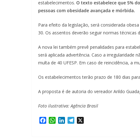
estabelecimentos.
O texto estabelece que 5% do 
pessoas com obesidade avançada e mórbida.
Para efeito da legislação, será considerada obes
30. Os assentos deverão seguir normas técnicas 
A nova lei também prevê penalidades para estabe
será aplicada advertência. Caso a irregularidade n
multa de 40 UFESP. Em caso de reincidência, a m
Os estabelecimentos terão prazo de 180 dias para
A proposta é de autoria do vereador Arildo Guadag
Foto ilustrativa: Agência Brasil
F
W
L
T
X
a
h
i
e
c
a
n
l