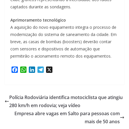
captados durante as sondagens.
Aprimoramento tecnológico
A aquisição do novo equipamento integra o processo de
modernização do sistema de saneamento da cidade. Em
breve, as casas de bombas (boosters) deverão contar
com sensores e dispositivos de automação que
permitirão o acionamento remoto dos equipamentos.
F
W
L
T
X
a
h
i
e
c
a
n
l
e
t
k
e
b
s
e
g
Polícia Rodoviária identifica motociclista que atingiu
o
A
d
r
280 km/h em rodovia; veja vídeo
o
p
I
a
Empresa abre vagas em Salto para pessoas com
k
p
n
m
mais de 50 anos