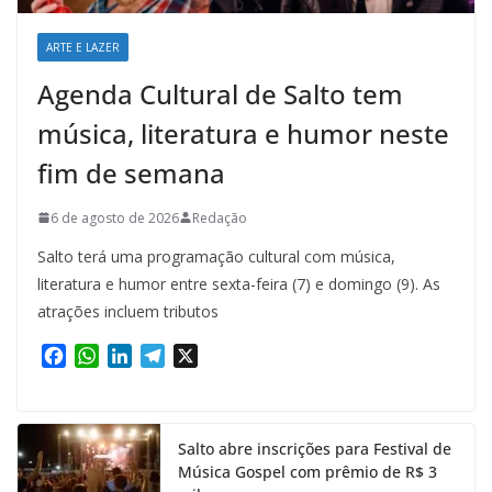
ARTE E LAZER
Agenda Cultural de Salto tem
música, literatura e humor neste
fim de semana
6 de agosto de 2026
Redação
Salto terá uma programação cultural com música,
literatura e humor entre sexta-feira (7) e domingo (9). As
atrações incluem tributos
F
W
L
T
X
a
h
i
e
c
a
n
l
e
t
k
e
Salto abre inscrições para Festival de
b
s
e
g
Música Gospel com prêmio de R$ 3
o
A
d
r