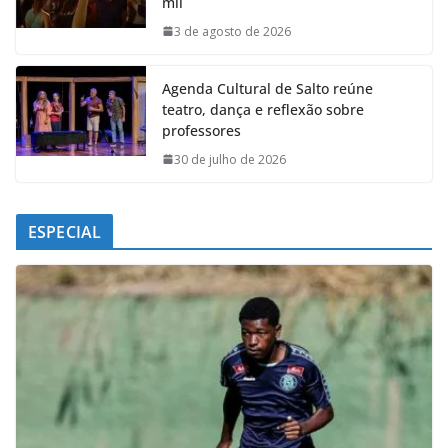
mil
o
p
I
a
k
p
n
m
3 de agosto de 2026
Agenda Cultural de Salto reúne
teatro, dança e reflexão sobre
professores
30 de julho de 2026
ESPECIAL