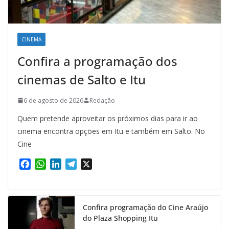
CINEMA
Confira a programação dos
cinemas de Salto e Itu
6 de agosto de 2026
Redação
Quem pretende aproveitar os próximos dias para ir ao
cinema encontra opções em Itu e também em Salto. No
Cine
F
W
L
T
X
a
h
i
e
c
a
n
l
e
t
k
e
Confira programação do Cine Araújo
b
s
e
g
do Plaza Shopping Itu
o
A
d
r