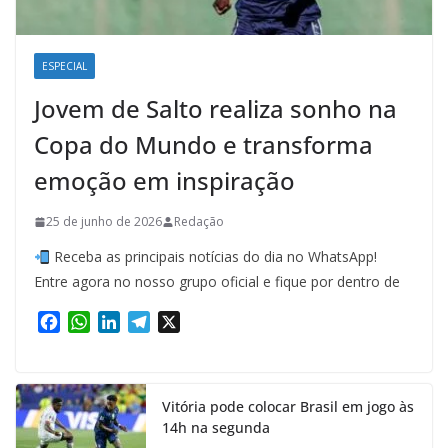
ESPECIAL
Jovem de Salto realiza sonho na
Copa do Mundo e transforma
emoção em inspiração
25 de junho de 2026
Redação
Receba as principais notícias do dia no WhatsApp!
Entre agora no nosso grupo oficial e fique por dentro de
F
W
L
T
X
a
h
i
e
c
a
n
l
e
t
k
e
Vitória pode colocar Brasil em jogo às
b
s
e
g
14h na segunda
o
A
d
r