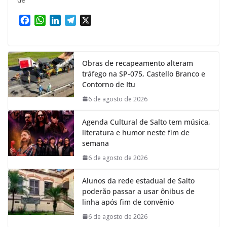
F
W
L
T
X
a
h
i
e
c
a
n
l
e
t
k
e
Obras de recapeamento alteram
b
s
e
g
tráfego na SP-075, Castello Branco e
o
A
d
r
Contorno de Itu
o
p
I
a
k
p
n
m
6 de agosto de 2026
Agenda Cultural de Salto tem música,
literatura e humor neste fim de
semana
6 de agosto de 2026
Alunos da rede estadual de Salto
poderão passar a usar ônibus de
linha após fim de convênio
6 de agosto de 2026