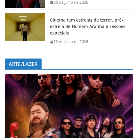
o
p
I
a
30 de julho de 2026
k
p
n
m
Cinema tem estreias de terror, pré-
estreia de Homem-Aranha e sessões
especiais
22 de julho de 2026
ARTE/LAZER