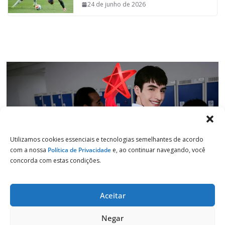
o
p
I
a
24 de junho de 2026
k
p
n
m
Utilizamos cookies essenciais e tecnologias semelhantes de acordo
com a nossa
Política de Privacidade
e, ao continuar navegando, você
concorda com estas condições.
Aceitar
Copyright © 2026
Jornal de Salto
. Todos os direitos reservados.
Negar