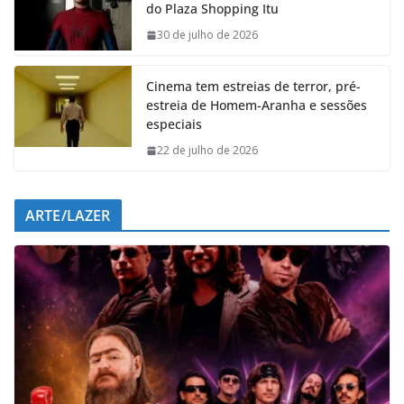
do Plaza Shopping Itu
o
A
d
r
o
p
I
a
30 de julho de 2026
k
p
n
m
Cinema tem estreias de terror, pré-
estreia de Homem-Aranha e sessões
especiais
22 de julho de 2026
ARTE/LAZER