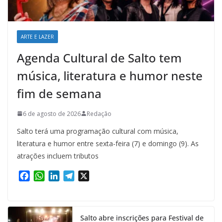
ARTE E LAZER
Agenda Cultural de Salto tem
música, literatura e humor neste
fim de semana
6 de agosto de 2026
Redação
Salto terá uma programação cultural com música,
literatura e humor entre sexta-feira (7) e domingo (9). As
atrações incluem tributos
F
W
L
T
X
a
h
i
e
c
a
n
l
e
t
k
e
Salto abre inscrições para Festival de
b
s
e
g