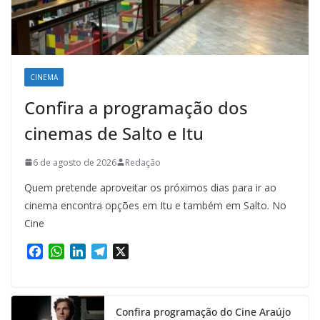
CINEMA
Confira a programação dos
cinemas de Salto e Itu
6 de agosto de 2026
Redação
Quem pretende aproveitar os próximos dias para ir ao
cinema encontra opções em Itu e também em Salto. No
Cine
F
W
L
T
X
a
h
i
e
c
a
n
l
e
t
k
e
Confira programação do Cine Araújo
b
s
e
g