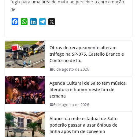
fugiu para uma área de mata ao perceber a aproximação
de
F
W
L
T
X
a
h
i
e
c
a
n
l
e
t
k
e
Obras de recapeamento alteram
b
s
e
g
tráfego na SP-075, Castello Branco e
o
A
d
r
Contorno de Itu
o
p
I
a
k
p
n
m
6 de agosto de 2026
Agenda Cultural de Salto tem música,
literatura e humor neste fim de
semana
6 de agosto de 2026
Alunos da rede estadual de Salto
poderão passar a usar ônibus de
linha após fim de convênio