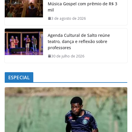
Música Gospel com prêmio de R$ 3
o
A
d
r
mil
o
p
I
a
k
p
n
m
3 de agosto de 2026
Agenda Cultural de Salto reúne
teatro, dança e reflexão sobre
professores
30 de julho de 2026
ESPECIAL