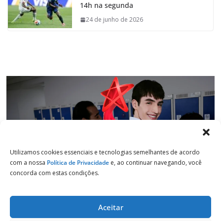
14h na segunda
o
A
d
r
o
p
I
a
24 de junho de 2026
k
p
n
m
Utilizamos cookies essenciais e tecnologias semelhantes de acordo
com a nossa
Política de Privacidade
e, ao continuar navegando, você
concorda com estas condições.
Aceitar