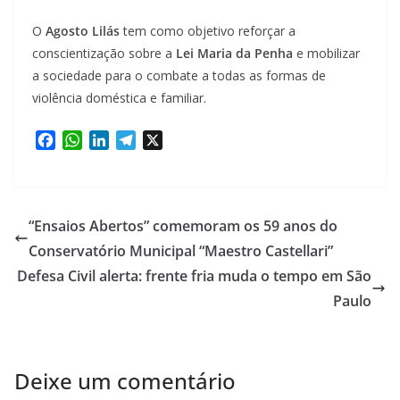
O
Agosto Lilás
tem como objetivo reforçar a
conscientização sobre a
Lei Maria da Penha
e mobilizar
a sociedade para o combate a todas as formas de
violência doméstica e familiar.
F
W
L
T
X
a
h
i
e
c
a
n
l
e
t
k
e
b
s
e
g
“Ensaios Abertos” comemoram os 59 anos do
o
A
d
r
Conservatório Municipal “Maestro Castellari”
o
p
I
a
Defesa Civil alerta: frente fria muda o tempo em São
k
p
n
m
Paulo
Deixe um comentário