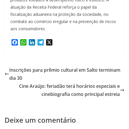
atuação da Receita Federal reforça o papel da
fiscalização aduaneira na proteção da sociedade, no
combate ao comércio irregular e na prevenção de riscos
aos consumidores.
F
W
L
T
X
a
h
i
e
c
a
n
l
e
t
k
e
b
s
e
g
Inscrições para prêmio cultural em Salto terminam
o
A
d
r
dia 30
o
p
I
a
Cine Araújo: feriadão terá horários especiais e
k
p
n
m
cinebiografia como principal estreia
Deixe um comentário