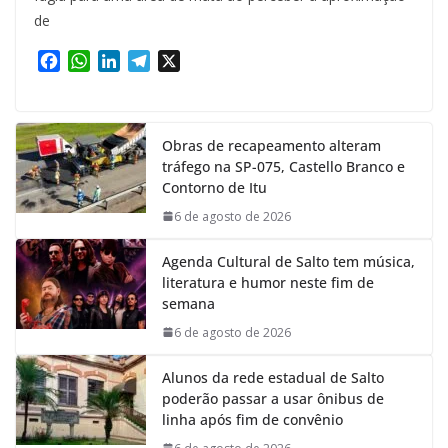
de
F
W
L
T
X
a
h
i
e
c
a
n
l
e
t
k
e
Obras de recapeamento alteram
b
s
e
g
tráfego na SP-075, Castello Branco e
o
A
d
r
Contorno de Itu
o
p
I
a
k
p
n
m
6 de agosto de 2026
Agenda Cultural de Salto tem música,
literatura e humor neste fim de
semana
6 de agosto de 2026
Alunos da rede estadual de Salto
poderão passar a usar ônibus de
linha após fim de convênio