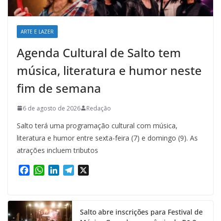
ARTE E LAZER
Agenda Cultural de Salto tem
música, literatura e humor neste
fim de semana
6 de agosto de 2026
Redação
Salto terá uma programação cultural com música,
literatura e humor entre sexta-feira (7) e domingo (9). As
atrações incluem tributos
F
W
L
T
X
a
h
i
e
c
a
n
l
e
t
k
e
Salto abre inscrições para Festival de
b
s
e
g