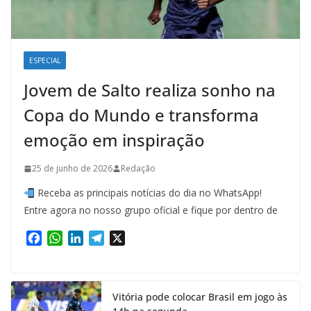
ESPECIAL
Jovem de Salto realiza sonho na
Copa do Mundo e transforma
emoção em inspiração
25 de junho de 2026
Redação
Receba as principais notícias do dia no WhatsApp!
Entre agora no nosso grupo oficial e fique por dentro de
F
W
L
T
X
a
h
i
e
c
a
n
l
e
t
k
e
Vitória pode colocar Brasil em jogo às
b
s
e
g