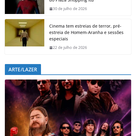
o
A
d
r
o
p
I
a
30 de julho de 2026
k
p
n
m
Cinema tem estreias de terror, pré-
estreia de Homem-Aranha e sessões
especiais
22 de julho de 2026
ARTE/LAZER