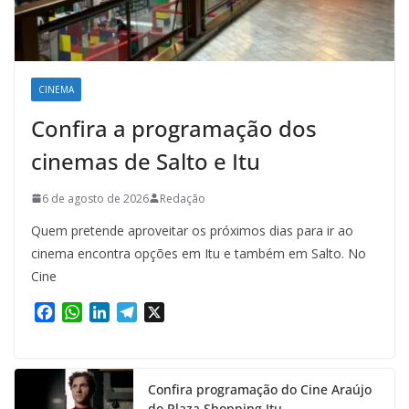
CINEMA
Confira a programação dos
cinemas de Salto e Itu
6 de agosto de 2026
Redação
Quem pretende aproveitar os próximos dias para ir ao
cinema encontra opções em Itu e também em Salto. No
Cine
F
W
L
T
X
a
h
i
e
c
a
n
l
e
t
k
e
Confira programação do Cine Araújo
b
s
e
g
do Plaza Shopping Itu