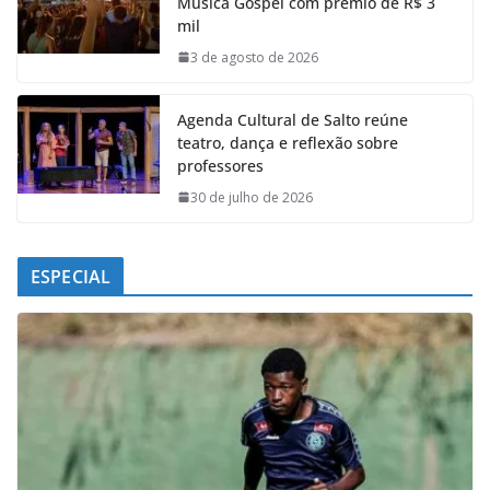
Música Gospel com prêmio de R$ 3
o
A
d
r
mil
o
p
I
a
k
p
n
m
3 de agosto de 2026
Agenda Cultural de Salto reúne
teatro, dança e reflexão sobre
professores
30 de julho de 2026
ESPECIAL