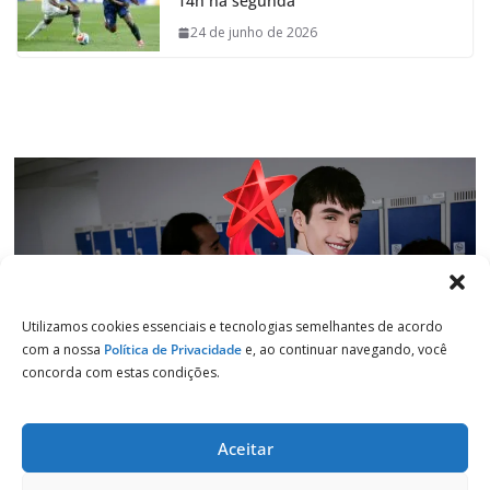
14h na segunda
o
A
d
r
o
p
I
a
24 de junho de 2026
k
p
n
m
Utilizamos cookies essenciais e tecnologias semelhantes de acordo
com a nossa
Política de Privacidade
e, ao continuar navegando, você
concorda com estas condições.
Aceitar