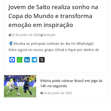
Jovem de Salto realiza sonho na
Copa do Mundo e transforma
emoção em inspiração
25 de junho de 2026
Redação
Receba as principais notícias do dia no WhatsApp!
Entre agora no nosso grupo oficial e fique por dentro de
F
W
L
T
X
a
h
i
e
c
a
n
l
e
t
k
e
Vitória pode colocar Brasil em jogo às
b
s
e
g
14h na segunda
o
A
d
r
o
p
I
a
24 de junho de 2026
k
p
n
m