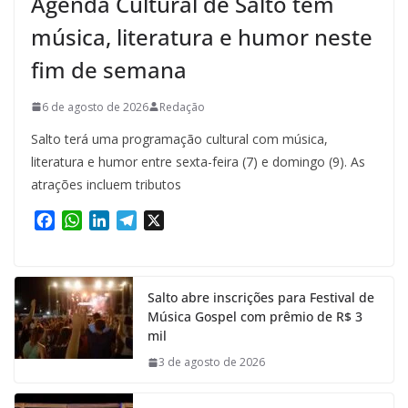
Agenda Cultural de Salto tem
música, literatura e humor neste
fim de semana
6 de agosto de 2026
Redação
Salto terá uma programação cultural com música,
literatura e humor entre sexta-feira (7) e domingo (9). As
atrações incluem tributos
F
W
L
T
X
a
h
i
e
c
a
n
l
e
t
k
e
Salto abre inscrições para Festival de
b
s
e
g
Música Gospel com prêmio de R$ 3
o
A
d
r
mil
o
p
I
a
k
p
n
m
3 de agosto de 2026