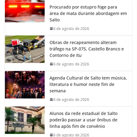
e
t
k
e
Procurado por estupro foge para
b
s
e
g
área de mata durante abordagem em
o
A
d
r
Salto
o
p
I
a
k
p
n
m
6 de agosto de 2026
Obras de recapeamento alteram
tráfego na SP-075, Castello Branco e
Contorno de Itu
6 de agosto de 2026
Agenda Cultural de Salto tem música,
literatura e humor neste fim de
semana
6 de agosto de 2026
Alunos da rede estadual de Salto
poderão passar a usar ônibus de
linha após fim de convênio
6 de agosto de 2026