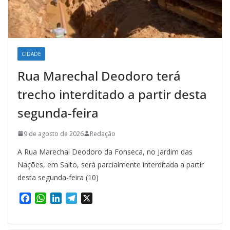
CIDADE
Rua Marechal Deodoro terá
trecho interditado a partir desta
segunda-feira
9 de agosto de 2026
Redação
A Rua Marechal Deodoro da Fonseca, no Jardim das
Nações, em Salto, será parcialmente interditada a partir
desta segunda-feira (10)
F
W
L
T
X
a
h
i
e
c
a
n
l