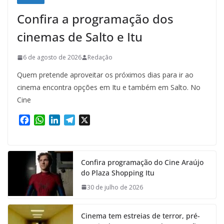
Confira a programação dos
cinemas de Salto e Itu
6 de agosto de 2026
Redação
Quem pretende aproveitar os próximos dias para ir ao
cinema encontra opções em Itu e também em Salto. No
Cine
F
W
L
T
X
a
h
i
e
c
a
n
l
e
t
k
e
Confira programação do Cine Araújo
b
s
e
g
do Plaza Shopping Itu
o
A
d
r
o
p
I
a
30 de julho de 2026
k
p
n
m
Cinema tem estreias de terror, pré-