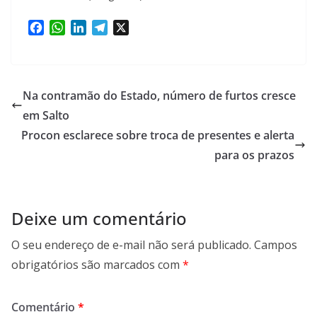
F
W
L
T
X
a
h
i
e
c
a
n
l
e
t
k
e
b
s
e
g
Na contramão do Estado, número de furtos cresce
o
A
d
r
em Salto
o
p
I
a
Procon esclarece sobre troca de presentes e alerta
k
p
n
m
para os prazos
Deixe um comentário
O seu endereço de e-mail não será publicado.
Campos
obrigatórios são marcados com
*
Comentário
*